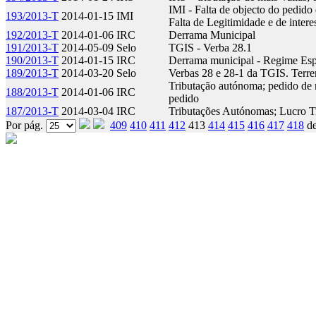
IMI - Falta de objecto do pedido 
193/2013-T
2014-01-15
IMI
Falta de Legitimidade e de intere
192/2013-T
2014-01-06
IRC
Derrama Municipal
191/2013-T
2014-05-09
Selo
TGIS - Verba 28.1
190/2013-T
2014-01-15
IRC
Derrama municipal - Regime Esp
189/2013-T
2014-03-20
Selo
Verbas 28 e 28-1 da TGIS. Terre
Tributação autónoma; pedido de r
188/2013-T
2014-01-06
IRC
pedido
187/2013-T
2014-03-04
IRC
Tributações Autónomas; Lucro Tr
Por pág.
409
410
411
412
413
414
415
416
417
418
d