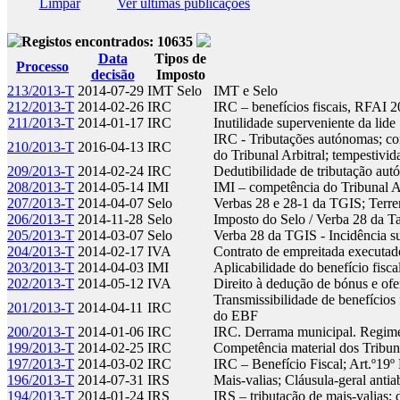
Limpar
Ver últimas publicações
Registos encontrados: 10635
Data
Tipos de
Processo
decisão
Imposto
213/2013-T
2014-07-29
IMT Selo
IMT e Selo
212/2013-T
2014-02-26
IRC
IRC – benefícios fiscais, RFAI 
211/2013-T
2014-01-17
IRC
Inutilidade superveniente da lide
IRC - Tributações autónomas; con
210/2013-T
2016-04-13
IRC
do Tribunal Arbitral; tempestivi
209/2013-T
2014-02-24
IRC
Dedutibilidade de tributação au
208/2013-T
2014-05-14
IMI
IMI – competência do Tribunal A
207/2013-T
2014-04-07
Selo
Verbas 28 e 28-1 da TGIS; Terre
206/2013-T
2014-11-28
Selo
Imposto do Selo / Verba 28 da T
205/2013-T
2014-03-07
Selo
Verba 28 da TGIS - Incidência s
204/2013-T
2014-02-17
IVA
Contrato de empreitada executad
203/2013-T
2014-04-03
IMI
Aplicabilidade do benefício fisc
202/2013-T
2014-05-12
IVA
Direito à dedução de bónus e ofe
Transmissibilidade de benefícios 
201/2013-T
2014-04-11
IRC
do EBF
200/2013-T
2014-01-06
IRC
IRC. Derrama municipal. Regim
199/2013-T
2014-02-25
IRC
Competência material dos Tribuna
197/2013-T
2014-03-02
IRC
IRC – Benefício Fiscal; Art.º19
196/2013-T
2014-07-31
IRS
Mais-valias; Cláusula-geral anti
194/2013-T
2014-01-24
IRS
IRS – tributação de mais-valias; 