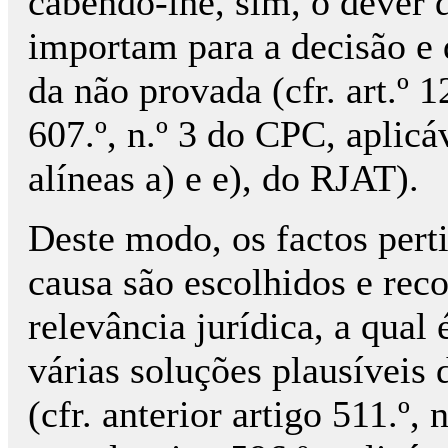
cabendo-lhe, sim, o dever d
importam para a decisão e 
da não provada (cfr. art.º 1
607.º, n.º 3 do CPC, aplicá
alíneas a) e e), do RJAT).
Deste modo, os factos pert
causa são escolhidos e rec
relevância jurídica, a qual
várias soluções plausíveis 
(cfr. anterior artigo 511.º,