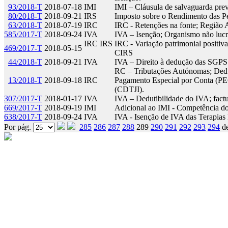
93/2018-T
2018-07-18
IMI
IMI – Cláusula de salvaguarda prev
80/2018-T
2018-09-21
IRS
Imposto sobre o Rendimento das Pe
63/2018-T
2018-07-19
IRC
IRC - Retenções na fonte; Região 
585/2017-T
2018-09-24
IVA
IVA – Isenção; Organismo não lucr
IRC IRS
IRC - Variação patrimonial positiva
469/2017-T
2018-05-15
CIRS
44/2018-T
2018-09-21
IVA
IVA – Direito à dedução das SGP
RC – Tributações Autónomas; Deduç
13/2018-T
2018-09-18
IRC
Pagamento Especial por Conta (PEC
(CDTJI).
307/2017-T
2018-01-17
IVA
IVA – Dedutibilidade do IVA; factu
669/2017-T
2018-09-19
IMI
Adicional ao IMI - Competência do 
638/2017-T
2018-09-24
IVA
IVA - Isenção de IVA das Terapias 
Por pág.
285
286
287
288
289
290
291
292
293
294
d