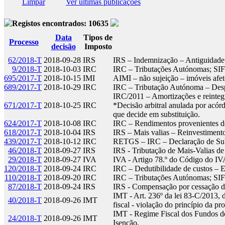
Limpar
Ver últimas publicações
Registos encontrados: 10635
Data
Tipos de
Processo
decisão
Imposto
62/2018-T
2018-09-28
IRS
IRS – Indemnização – Antiguidad
9/2018-T
2018-10-03
IRC
IRC – Tributações Autónomas; SI
695/2017-T
2018-10-15
IMI
AIMI – não sujeição – imóveis afeto
689/2017-T
2018-10-29
IRC
IRC – Tributação Autónoma – Des
IRC/2011 – Amortizações e reinteg
671/2017-T
2018-10-25
IRC
*Decisão arbitral anulada por acó
que decide em substituição.
624/2017-T
2018-10-08
IRC
IRC – Rendimentos provenientes de
618/2017-T
2018-10-04
IRS
IRS – Mais valias – Reinvestiment
439/2017-T
2018-10-12
IRC
RETGS – IRC – Declaração de Sub
46/2018-T
2018-09-27
IRS
IRS - Tributação de Mais-Valias d
29/2018-T
2018-09-27
IVA
IVA - Artigo 78.º do Código do IVA
120/2018-T
2018-09-24
IRC
IRC – Dedutibilidade de custos – 
110/2018-T
2018-09-20
IRC
IRC – Tributações Autónomas; SI
87/2018-T
2018-09-24
IRS
IRS - Compensação por cessação de
IMT - Art. 236º da lei 83-C/2013, 
40/2018-T
2018-09-26
IMT
fiscal - violação do princípio da p
IMT - Regime Fiscal dos Fundos de
24/2018-T
2018-09-26
IMT
Isenção.