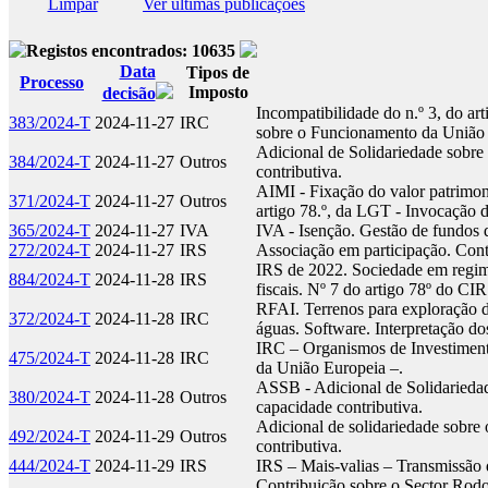
Limpar
Ver últimas publicações
Registos encontrados: 10635
Data
Tipos de
Processo
Imposto
decisão
Incompatibilidade do n.º 3, do art
383/2024-T
2024-11-27
IRC
sobre o Funcionamento da União
Adicional de Solidariedade sobre 
384/2024-T
2024-11-27
Outros
contributiva.
AIMI - Fixação do valor patrimonia
371/2024-T
2024-11-27
Outros
artigo 78.º, da LGT - Invocação d
365/2024-T
2024-11-27
IVA
IVA - Isenção. Gestão de fundos d
272/2024-T
2024-11-27
IRS
Associação em participação. Cont
IRS de 2022. Sociedade em regime
884/2024-T
2024-11-28
IRS
fiscais. Nº 7 do artigo 78º do CI
RFAI. Terrenos para exploração d
372/2024-T
2024-11-28
IRC
águas. Software. Interpretação do
IRC – Organismos de Investiment
475/2024-T
2024-11-28
IRC
da União Europeia –.
ASSB - Adicional de Solidariedade
380/2024-T
2024-11-28
Outros
capacidade contributiva.
Adicional de solidariedade sobre 
492/2024-T
2024-11-29
Outros
contributiva.
444/2024-T
2024-11-29
IRS
IRS – Mais-valias – Transmissão 
Contribuição sobre o Sector Rodo