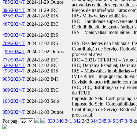
785/2024-T
2024-11-29
Outros
activa das entidades repercutidas
396/2024-T
2024-11-29
IRC
Preços de tranferência. Juros com
635/2024-T
2024-12-02
IRS
IRS- Mais-Valias mobiliárias
IRC – Inutilidade superveniente da
467/2024-T
2024-12-02
IRC
Dedutibilidade de gastos (artigo
IRS – Mais valias imobiliárias - I
450/2024-T
2024-12-02
IRS
769/2024-T
2024-12-02
IRS
IRS. Residentes não habituais. In
Contribuição de Serviço Rodoviár
99/2024-T
2024-12-02
Outros
processual ativa.
772/2024-T
2024-12-02
IRC
IRC – 2021- CFI/RFAI – Artigo 2
520/2024-T
2024-12-02
IRC
IRC; Derrama Estadual; Derrama
93/2024-T
2024-12-02
IRS
IRS – Mais-valias imobiliárias – 
IMI e AIMI - Impugnação do valor 
905/2023-T
2024-12-02
IMI
Revisão do acto tributário com f
IRC; OIC; distribuição de dividend
869/2024-T
2024-12-03
IRC
do TFUE.
Imposto do Selo. Cash pooling. Ise
108/2024-T
2024-12-03
Selo
Imposto do Selo. Compatibilidad
Contribuição de Serviço Rodoviár
850/2024-T
2024-12-03
Outros
processual.
Por pág.
339
340
341
342
343
344
345
346
347
348
d