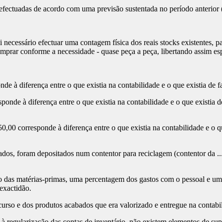
 efectuadas de acordo com uma previsão sustentada no período anterior 
 necessário efectuar uma contagem física dos reais stocks existentes, 
omprar conforme a necessidade - quase peça a peça, libertando assim esp
e à diferença entre o que existia na contabilidade e o que existia de f
onde à diferença entre o que existia na contabilidade e o que existia d
0,00 corresponde à diferença entre o que existia na contabilidade e o q
dos, foram depositados num contentor para reciclagem (contentor da ...
das matérias-primas, uma percentagem dos gastos com o pessoal e uma
exactidão.
urso e dos produtos acabados que era valorizado e entregue na contabili
e à regularização das contas de inventário, não existem elementos de su