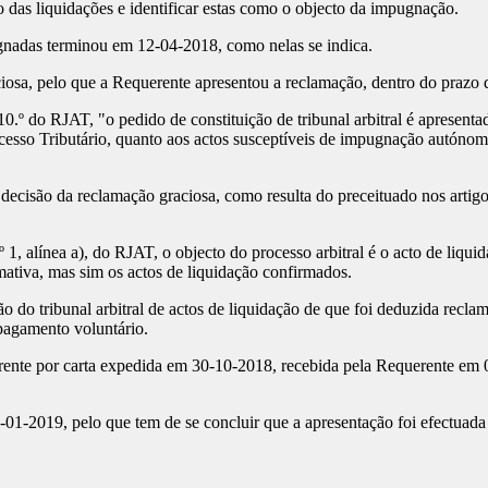
 das liquidações e identificar estas como o objecto da impugnação.
gnadas terminou em 12-04-2018, como nelas se indica.
osa, pelo que a Requerente apresentou a reclamação, dentro do prazo de
10.º do RJAT, "o pedido de constituição de tribunal arbitral é apresenta
cesso Tributário, quanto aos actos susceptíveis de impugnação autónom
isão da reclamação graciosa, como resulta do preceituado nos artigos 95
.º 1, alínea a), do RJAT, o objecto do processo arbitral é o acto de liqu
ativa, mas sim os actos de liquidação confirmados.
ão do tribunal arbitral de actos de liquidação de que foi deduzida recla
pagamento voluntário.
erente por carta expedida em 30-10-2018, recebida pela Requerente em
-01-2019, pelo que tem de se concluir que a apresentação foi efectuada d