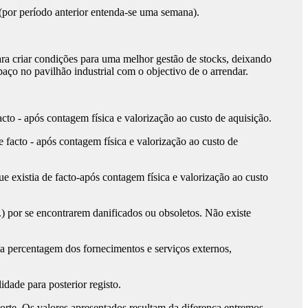
(por período anterior entenda-se uma semana).
para criar condições para uma melhor gestão de stocks, deixando
aço no pavilhão industrial com o objectivo de o arrendar.
acto - após contagem física e valorização ao custo de aquisição.
e facto - após contagem física e valorização ao custo de
ue existia de facto-após contagem física e valorização ao custo
) por se encontrarem danificados ou obsoletos. Não existe
 percentagem dos fornecimentos e serviços externos,
dade para posterior registo.
porte. Os valores apresentados resultam da diferença entremos