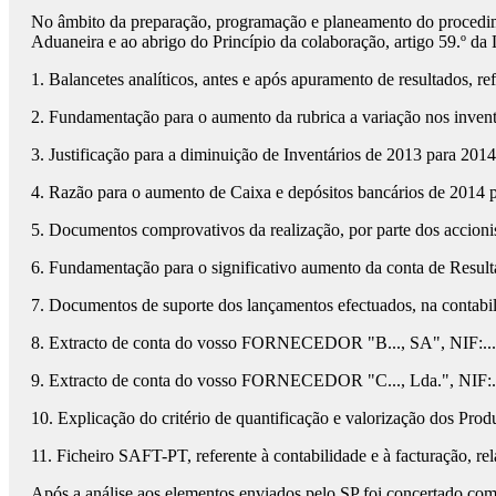
No âmbito da preparação, programação e planeamento do procedimen
Aduaneira e ao abrigo do Princípio da colaboração, artigo 59.º da 
1. Balancetes analíticos, antes e após apuramento de resultados, re
2. Fundamentação para o aumento da rubrica a variação nos invent
3. Justificação para a diminuição de Inventários de 2013 para 201
4. Razão para o aumento de Caixa e depósitos bancários de 2014 p
5. Documentos comprovativos da realização, por parte dos accioni
6. Fundamentação para o significativo aumento da conta de Resulta
7. Documentos de suporte dos lançamentos efectuados, na contabili
8. Extracto de conta do vosso FORNECEDOR "B..., SA", NIF:..., r
9. Extracto de conta do vosso FORNECEDOR "C..., Lda.", NIF:...,
10. Explicação do critério de quantificação e valorização dos Pro
11. Ficheiro SAFT-PT, referente à contabilidade e à facturação, rel
Após a análise aos elementos enviados pelo SP foi concertado com 