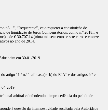
a como “A...”, “Requerente”, veio requerer a constituição de
acto de liquidação de Juros Compensatórios, com o n.º 2018... e
s) e de € 30.707,14 (trinta mil setecentos e sete euros e catorze
lativos ao ano de 2014.
e Aduaneira em 30-01-2019.
 artigo 11.º n.º 1 alíneas a) e b) do RJAT e dos artigos 6.º e
5-04-2019.
tribunal arbitral e defendendo a improcedência do pedido de
ponde à questão da intempestividade suscitada pela Autoridade