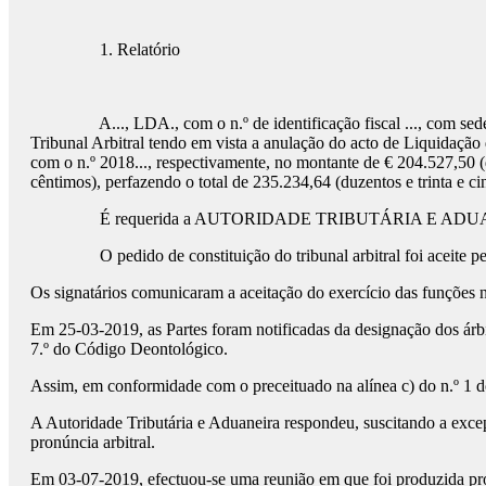
1. Relatório
A..., LDA., com o n.º de identificação fiscal ..., com sede
Tribunal Arbitral tendo em vista a anulação do acto de Liquidação
com o n.º 2018..., respectivamente, no montante de € 204.527,50 (du
cêntimos), perfazendo o total de 235.234,64 (duzentos e trinta e ci
É requerida a AUTORIDADE TRIBUTÁRIA E ADU
O pedido de constituição do tribunal arbitral foi aceit
Os signatários comunicaram a aceitação do exercício das funções n
Em 25-03-2019, as Partes foram notificadas da designação dos árbit
7.º do Código Deontológico.
Assim, em conformidade com o preceituado na alínea c) do n.º 1 do 
A Autoridade Tributária e Aduaneira respondeu, suscitando a excep
pronúncia arbitral.
Em 03-07-2019, efectuou-se uma reunião em que foi produzida pro