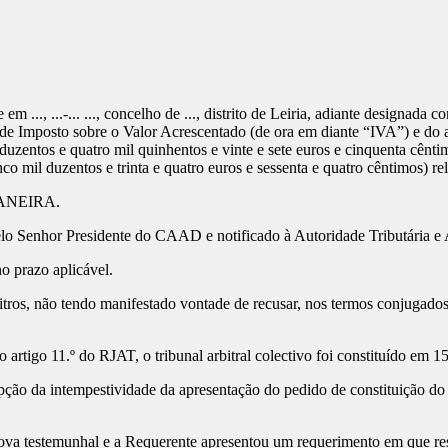
 em ..., ...-... ..., concelho de ..., distrito de Leiria, adiante designad
 de Imposto sobre o Valor Acrescentado (de ora em diante “IVA”) e do 
zentos e quatro mil quinhentos e vinte e sete euros e cinquenta cêntimo
nco mil duzentos e trinta e quatro euros e sessenta e quatro cêntimos) re
ANEIRA.
e pelo Senhor Presidente do CAAD e notificado à Autoridade Tributária 
o prazo aplicável.
ros, não tendo manifestado vontade de recusar, nos termos conjugados do
artigo 11.º do RJAT, o tribunal arbitral colectivo foi constituído em 1
ção da intempestividade da apresentação do pedido de constituição do 
va testemunhal e a Requerente apresentou um requerimento em que res