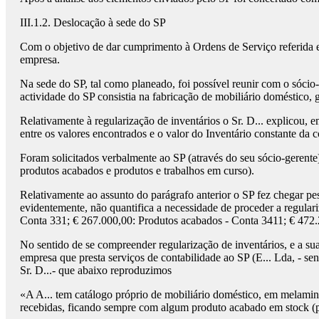
III.1.2. Deslocação à sede do SP
Com o objetivo de dar cumprimento à Ordens de Serviço referida em
empresa.
Na sede do SP, tal como planeado, foi possível reunir com o sócio-
actividade do SP consistia na fabricação de mobiliário doméstico
Relativamente à regularização de inventários o Sr. D... explicou, 
entre os valores encontrados e o valor do Inventário constante da
Foram solicitados verbalmente ao SP (através do seu sócio-gerente
produtos acabados e produtos e trabalhos em curso).
Relativamente ao assunto do parágrafo anterior o SP fez chegar pe
evidentemente, não quantifica a necessidade de proceder a regulari
Conta 331; € 267.000,00: Produtos acabados - Conta 3411; € 472.
No sentido de se compreender regularização de inventários, e a su
empresa que presta serviços de contabilidade ao SP (E... Lda, - s
Sr. D...- que abaixo reproduzimos
«A A... tem catálogo próprio de mobiliário doméstico, em melami
recebidas, ficando sempre com algum produto acabado em stock (p