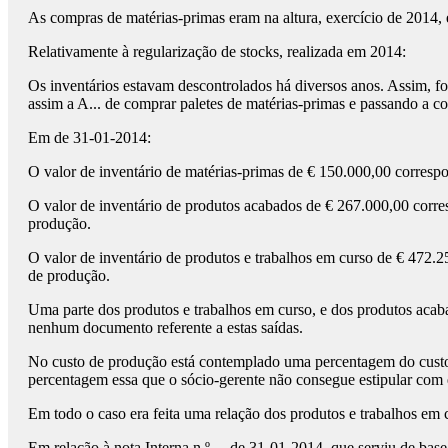
As compras de matérias-primas eram na altura, exercício de 2014,
Relativamente à regularização de stocks, realizada em 2014:
Os inventários estavam descontrolados há diversos anos. Assim, foi
assim a A... de comprar paletes de matérias-primas e passando a c
Em de 31-01-2014:
O valor de inventário de matérias-primas de € 150.000,00 correspond
O valor de inventário de produtos acabados de € 267.000,00 corresp
produção.
O valor de inventário de produtos e trabalhos em curso de € 472.25
de produção.
Uma parte dos produtos e trabalhos em curso, e dos produtos acaba
nenhum documento referente a estas saídas.
No custo de produção está contemplado uma percentagem do custo 
percentagem essa que o sócio-gerente não consegue estipular com 
Em todo o caso era feita uma relação dos produtos e trabalhos em c
Em relação à nota Interna n.º ... de 31-01-2014, que serviu de bas