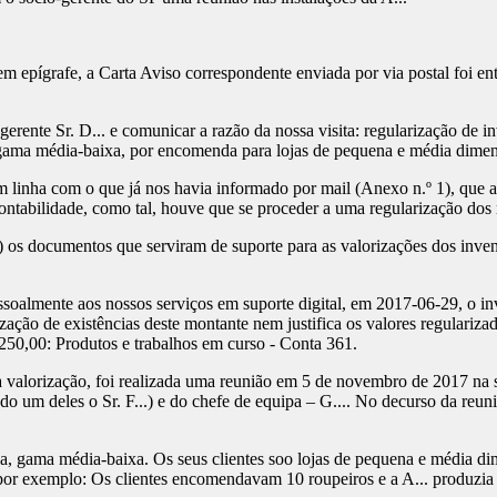
 epígrafe, a Carta Aviso correspondente enviada por via postal foi en
gerente Sr. D... e comunicar a razão da nossa visita: regularização de i
, gama média-baixa, por encomenda para lojas de pequena e média dimen
em linha com o que já nos havia informado por mail (Anexo n.º 1), que 
 contabilidade, como tal, houve que se proceder a uma regularização dos
) os documentos que serviram de suporte para as valorizações dos inven
ssoalmente aos nossos serviços em suporte digital, em 2017-06-29, o in
zação de existências deste montante nem justifica os valores regulariz
250,00: Produtos e trabalhos em curso - Conta 361.
a valorização, foi realizada uma reunião em 5 de novembro de 2017 na 
endo um deles o Sr. F...) e do chefe de equipa – G.... No decurso da r
na, gama média-baixa. Os seus clientes soo lojas de pequena e média 
or exemplo: Os clientes encomendavam 10 roupeiros e a A... produzia 