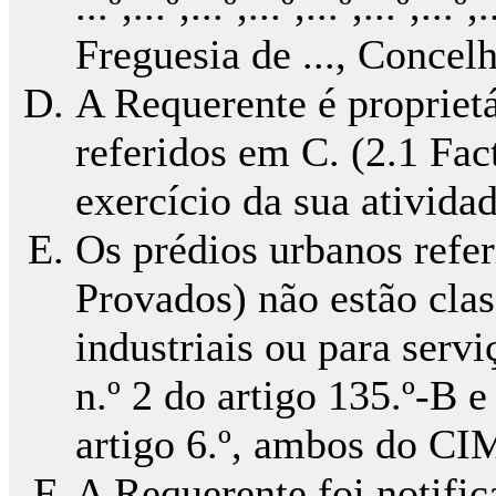
...º,...º,...º,...º,...º,...º,...
Freguesia de ..., Concel
A Requerente é proprietá
referidos em C. (2.1 Fac
exercício da sua ativida
Os prédios urbanos refer
Provados) não estão cla
industriais ou para serv
n.º 2 do artigo 135.º-B e
artigo 6.º, ambos do CIM
A Requerente foi notific