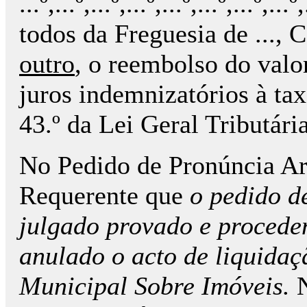
...º,...º,...º,...º,...º,...º,...º,...º,
todos da Freguesia de ...,
outro
, o reembolso do valo
juros indemnizatórios à ta
43.º da Lei Geral Tributári
No Pedido de Pronúncia Arbi
Requerente que
o pedido d
julgado provado e procede
anulado o acto de liquidaç
Municipal Sobre Imóveis.
N