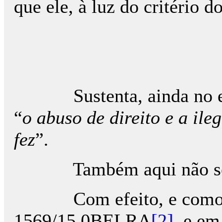
que ele, à luz do critério 
Sustenta, ainda no exercí
“
o abuso de direito e a il
fez
”.
Também aqui não se julg
Com efeito, e como se p
1569/15.0BELRA
[2]
, e em