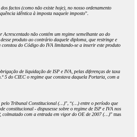
a dos factos (como não existe hoje), no nosso ordenamento
quência idêntica à imposta naquele imposto
”.
lor Acrescentado não contém um regime semelhante ao do
esse produto ao contrário daquele diploma, que restringe e
constou do Código do IVA limitando-se a inserir este produto
obrigação de liquidação de ISP e IVA, pelas diferenças de taxa
 n.º 5 do CIEC o regime que constava daquela Portaria, com a
 pelo Tribunal Constitucional (…)
”, “
(…) entre o período que
de constitucional - dispusesse sobre o regime de ISP e IVA nos
 ISP, colmatado com a entrada em vigor do OE de 2007 (…)
” mas