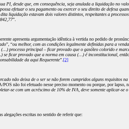
a PI, desde que, em consequência, seja anulada a liquidação no valor
 possa efetuar o seu pagamento ou exercer o seu direito de defesa quan
ta liquidação estavam dois valores distintos, respeitantes a processos 
.842,77
”.
erente apresenta argumentação idêntica à vertida no pedido de pronúncia
cado
”, “
ou melhor, com as condições legalmente definidas para a venda
 (…) processo principal – ficar provado que o gasóleo colorido e mar
) se ficar provado que a norma em causa (…) é inconstitucional, entã
ponsabilidade da aqui Requerente
”.
[2]
rcado não deixa de o ser se não forem cumpridos alguns requisitos na
TPA/POS não foi efetuado nesse preciso momento ou porque, por lapso,
pletar-se com um acréscimo de 10% de IVA, deve somente aplicar-se o
alegações escritas no sentido de referir que: