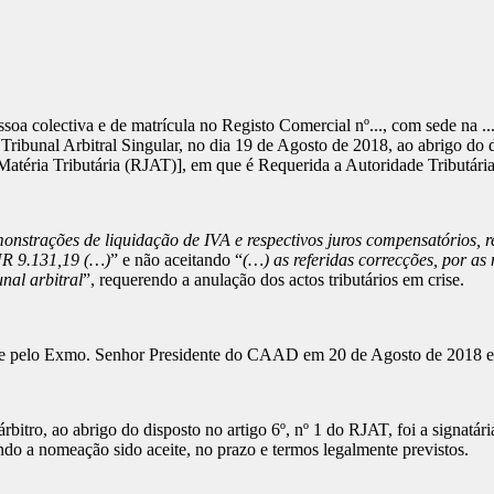
 colectiva e de matrícula no Registo Comercial nº..., com sede na ... nº
Tribunal Arbitral Singular, no dia 19 de Agosto de 2018, ao abrigo do d
atéria Tributária (RJAT)], em que é Requerida a Autoridade Tributári
onstrações de liquidação de IVA e respectivos juros compensatórios, 
UR 9.131,19
(…)
” e não aceitando “
(…) as referidas correcções, por as
nal arbitral
”, requerendo a anulação dos actos tributários em crise.
eite pelo Exmo. Senhor Presidente do CAAD em 20 de Agosto de 2018 e 
tro, ao abrigo do disposto no artigo 6º, nº 1 do RJAT, foi a signatár
 a nomeação sido aceite, no prazo e termos legalmente previstos.