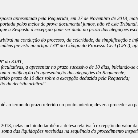
esposta apresentada pela Requerida, em 27 de Novembro de 2018, matér
portada pelos meios de prova documental juntos, não vê este Tribunal Ar
que a Resposta à excepção pode ser dada no prazo das alegações escri
bitral na condução do processo, da celeridade, da simplificação e info
núteis previsto no artigo 130º do Código do Processo Civil (CPC), aplic
18º do RJAT;
facultativas, a apresentar no prazo sucessivo de 10 dias, iniciando-s
com a notificação da apresentação das alegações da Requerente;
ferido prazo de 10 dias sobre a excepção deduzida pela Requerida;
ão da decisão arbitral
”.
é ao termo do prazo referido no ponto anterior, deveria proceder ao p
18, nelas incluindo também a defesa relativa à excepção do valor da 
 soma das liquidações recebidas na sequência do procedimento inspet