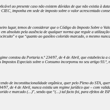
plicável ao presente caso não existem dúvidas de que não existia à dat
e CIEC, imponha em sede de imposto sobre o valor acrescentado conse
eiro lugar, temos de considerar que o Código do Imposto Sobre o Va
m absoluto pela ausência de qualquer norma que regule a utilização d
ocircuito
” e que “
quanto ao gasóleo colorido marcado, o mesmo nunca 
egime constou da Portaria n.º 234/97, de 4 de Abril, que estabelecia a 
os Impostos Especiais sobre o Consumo incorporou no seu artigo 93.º,
ndo de inconstitucionalidade orgânica, quer pelo Pleno do STA, quer
4/97, de 4 de Abril, nunca existiu um regime jurídico que – com valida
lorido e marcado (…)
”, sendo que “
(…) tal facto foi, para efeitos de