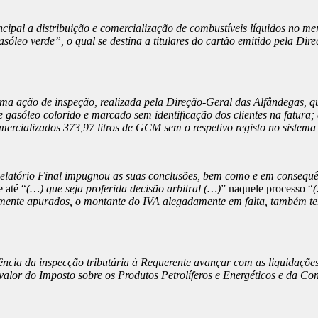
cipal a distribuição e comercialização de combustíveis líquidos no merc
óleo verde”, o qual se destina a titulares do cartão emitido pela Di
uma ação de inspeção, realizada pela Direção-Geral das Alfândegas, qu
 gasóleo colorido e marcado sem identificação dos clientes na fatura
mercializados 373,97 litros de GCM sem o respetivo registo no sistema
latório Final impugnou as suas conclusões, bem como e em consequên
 até “
(…) que seja proferida decisão arbitral (…)
” naquele processo “
(
mente apurados, o montante do IVA alegadamente em falta, também ter
ncia da inspecção tributária à Requerente avançar com as liquidações
alor do Imposto sobre os Produtos Petrolíferos e Energéticos e da Co