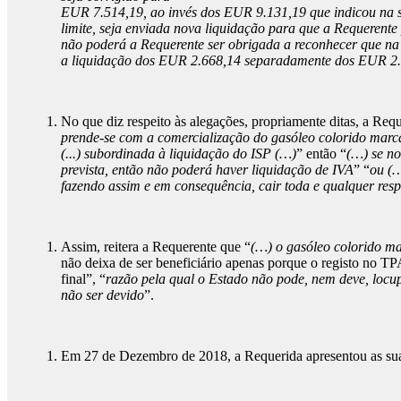
EUR 7.514,19, ao invés dos EUR 9.131,19 que indicou na su
limite, seja enviada nova liquidação para que a Requerente
não poderá a Requerente ser obrigada a reconhecer que na di
a liquidação dos EUR 2.668,14 separadamente dos EUR 2
No que diz respeito às alegações, propriamente ditas, a Requ
prende-se com a comercialização do gasóleo colorido mar
(...) subordinada à liquidação do ISP (…)
” então “
(…) se no
prevista, então não poderá haver liquidação de IVA
” “
ou (…
fazendo assim e em consequência, cair toda e qualquer res
Assim, reitera a Requerente que “
(…) o gasóleo colorido ma
não deixa de ser beneficiário apenas porque o registo no 
final”, “
razão pela qual o Estado não pode, nem deve, locu
não ser devido
”.
Em 27 de Dezembro de 2018, a Requerida apresentou as suas 