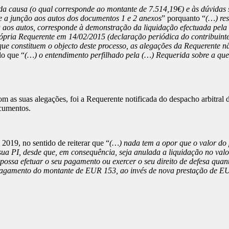
 da causa (o qual corresponde ao montante de 7.514,19€) e às dúvidas
e a junção aos autos dos documentos 1 e 2 anexos
” porquanto “
(…) res
u aos autos, corresponde à demonstração da liquidação efectuada pela
rópria Requerente em 14/02/2015 (declaração periódica do contribuint
 que constituem o objecto deste processo, as alegações da Requerente n
lo que “
(…) o entendimento perfilhado pela (…) Requerida sobre a que
as suas alegações, foi a Requerente notificada do despacho arbitral d
ocumentos.
2019, no sentido de reiterar que “
(…) nada tem a opor que o valor do 
a PI, desde que, em consequência, seja anulada a liquidação no valor
 possa efetuar o seu pagamento ou exercer o seu direito de defesa quan
a pagamento do montante de EUR 153, ao invés de nova prestação de EU