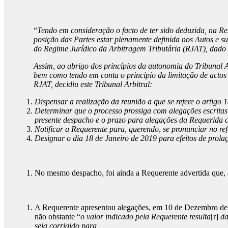
“
Tendo em consideração o facto de ter sido deduzida, na R
posição das Partes estar plenamente definida nos Autos e su
do Regime Jurídico da Arbitragem Tributária (RJAT), dado 
Assim, ao abrigo dos princípios da autonomia do Tribunal Ar
bem como tendo em conta o princípio da limitação de actos i
RJAT, decidiu este Tribunal Arbitral:
Dispensar a realização da reunião a que se refere o artigo 
Determinar que o processo prossiga com alegações escritas 
presente despacho e o prazo para alegações da Requerida 
Notificar a Requerente para, querendo, se pronunciar no re
Designar o dia 18 de Janeiro de 2019 para efeitos de prolaç
No mesmo despacho, foi ainda a Requerente advertida que, at
A Requerente apresentou alegações, em 10 de Dezembro de 20
não obstante “
o valor indicado pela Requerente resulta
[r]
da
seja corrigido para