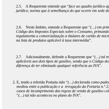
2.5. A Requerente entende que “
face ao quadro jurídico a
jurídico, norma que à semelhança do que ocorre em sede d
2.6. Neste âmbito, entende a Requerente que “
(…) em prim
Código dos Impostos Especiais sobre o Consumo, primando e
regulamenta a comercialização a titulares de cartão de micr
na lista de produtos aplicável à taxa intermédia
”.
2.7. Adicionalmente, defende a Requerente que “
(…) tal r
aplicáveis aos dois tipos de gasóleo, sendo que o Código d
diferença de ter eliminado qualquer referência ao IVA
”.
E, tendo a referida Portaria sido “
(…) declarada como padece
mediou entre a publicação e a revogação da Portaria n.º 23
casos de incumprimento das regras de venda de gasóleo co
“
(…) tal não aconteceu no plano do IVA
”.