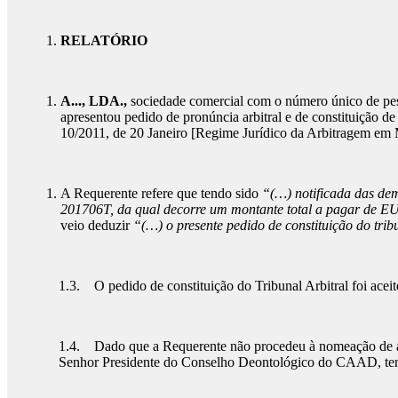
RELATÓRIO
A..., LDA.,
sociedade comercial com o número único de pessoa
apresentou pedido de pronúncia arbitral e de constituição de 
10/2011, de 20 Janeiro [Regime Jurídico da Arbitragem em M
A Requerente refere que tendo sido
“(…) notificada das dem
201706T, da qual decorre um montante total a pagar de E
veio deduzir
“(…) o presente pedido de constituição do tribu
1.3. O pedido de constituição do Tribunal Arbitral foi ac
1.4. Dado que a Requerente não procedeu à nomeação de árbi
Senhor Presidente do Conselho Deontológico do CAAD, tendo