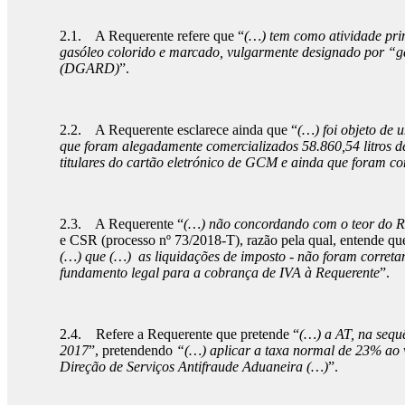
2.1. A Requerente refere que “
(…) tem como atividade prin
gasóleo colorido e marcado, vulgarmente designado por “gas
(DGARD)
”.
2.2. A Requerente esclarece ainda que “
(…) foi objeto de 
que foram alegadamente comercializados 58.860,54 litros de
titulares do cartão eletrónico de GCM e ainda que foram co
2.3. A Requerente “
(…) não concordando com o teor do Re
e CSR (processo nº 73/2018-T), razão pela qual, entende que
(…) que (…) as liquidações de imposto - não foram correta
fundamento legal para a cobrança de IVA à Requerente
”.
2.4. Refere a Requerente que pretende “
(…) a AT, na sequê
2017
”, pretendendo
“(…) aplicar a taxa normal de 23% ao v
Direção de Serviços Antifraude Aduaneira (…)
”.