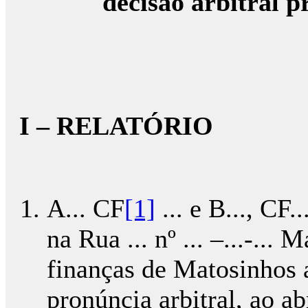
decisão arbitral p
I – RELATÓRIO
A... CF
[1]
... e B..., CF
na Rua ... nº ... –...-... 
finanças de Matosinhos
pronúncia arbitral, ao ab