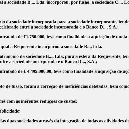
 a sociedade B..., Lda. incorporou, por fusão, a sociedade C..., L
nio da sociedade incorporada para a sociedade incorporante, tendo
celebrado entre a sociedade incorporada e o Banco D..., S.A.;
ntratado de €1.750.000, teve como finalidade a aquisição de quota
qual a Requerente incorporou a sociedade B..., Lda.
atrimónio da sociedade B..., Lda. para a esfera da Requerente, t
entre a sociedade incorporada e o Banco D..., S.A.;
tratado de € 4.499.000,00, teve como finalidade a aquisição de açõ
eto de fusão, foram a correção de ineficiências detetadas, bem co
des com as inerentes reduções de custos;
ublicidade;
s das duas sociedades através da integração de todas as atividades 