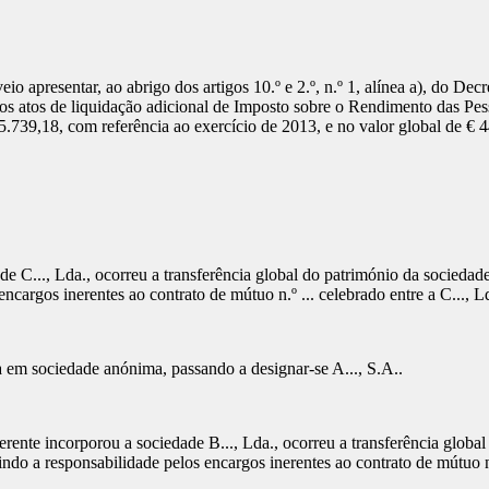
a, veio apresentar, ao abrigo dos artigos 10.º e 2.º, n.º 1, alínea a), do 
e dos atos de liquidação adicional de Imposto sobre o Rendimento das Pe
.739,18, com referência ao exercício de 2013, e no valor global de € 4
e C..., Lda., ocorreu a transferência global do património da sociedad
ncargos inerentes ao contrato de mútuo n.º ... celebrado entre a C..., L
a em sociedade anónima, passando a designar-se A..., S.A..
nte incorporou a sociedade B..., Lda., ocorreu a transferência global
indo a responsabilidade pelos encargos inerentes ao contrato de mútuo n