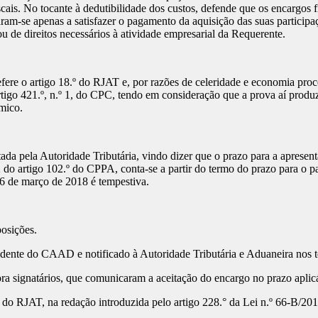
cais. No tocante à dedutibilidade dos custos, defende que os encargos 
am-se apenas a satisfazer o pagamento da aquisição das suas participaçõe
ou de direitos necessários à atividade empresarial da Requerente.
fere o artigo 18.º do RJAT e, por razões de celeridade e economia pro
rtigo 421.º, n.º 1, do CPC, tendo em consideração que a prova aí produ
mico.
a pela Autoridade Tributária, vindo dizer que o prazo para a apresentaç
e 2 do artigo 102.º do CPPA, conta-se a partir do termo do prazo para o 
6 de março de 2018 é tempestiva.
posições.
residente do CAAD e notificado à Autoridade Tributária e Aduaneira nos 
s ora signatários, que comunicaram a aceitação do encargo no prazo aplic
o RJAT, na redação introduzida pelo artigo 228.° da Lei n.º 66-B/2012,