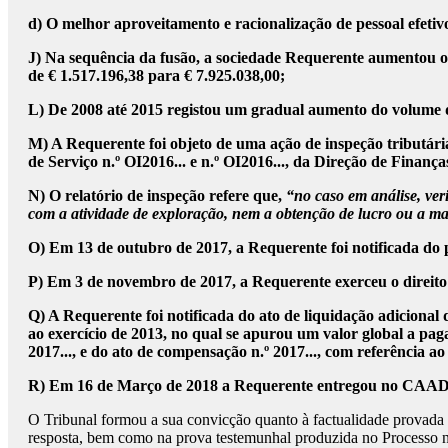
d) O melhor aproveitamento e racionalização de pessoal efetiv
J) Na sequência da fusão, a sociedade Requerente aumentou o s
de € 1.517.196,38 para € 7.925.038,00;
L) De 2008 até 2015 registou um gradual aumento do volume 
M) A Requerente foi objeto de uma ação de inspeção tributária
de Serviço n.º OI2016... e n.º OI2016..., da Direção de Finança
N) O relatório de inspeção refere que,
“no caso em análise, ver
com a atividade de exploração, nem a obtenção de lucro ou a m
O) Em 13 de outubro de 2017, a Requerente foi notificada do p
P) Em 3 de novembro de 2017, a Requerente exerceu o direito
Q) A Requerente foi notificada do
ato de liquidação adicional 
ao exercício de 2013, no qual se apurou um valor global a paga
2017..., e do ato de compensação n.º 2017..., com referência a
R) Em 16 de Março de 2018 a Requerente entregou no CAAD o
O Tribunal formou a sua convicção quanto à factualidade provada 
resposta, bem como na prova testemunhal produzida no Processo n.º