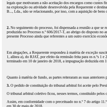
legais que motivaram a não aceitação dos encargos como custos fis
na exploração ou atividade desenvolvida pela Requerente e destinar
B..., Lda., não se relacionando, por isso, com a aquisição de bens 
2.
No seguimento do processo, foi dispensada a reunião a que se re
produzida no Processo n.º 606/2017-T, ao abrigo do disposto no a
presente Processo ainda que referentes a um outro exercício econó
Em alegações, a Requerente respondeu à matéria de exceção suscitad
1, alínea a), do RJAT, por efeito da remissão feita para os n.ºs 1 
terminado em 10 de janeiro de 2018, a impugnação deduzida em 1
Quanto à matéria de fundo, as partes reiteraram as suas anteriores 
3.
O pedido de constituição do tribunal arbitral foi aceite pelo P
O tribunal arbitral coletivo ficou, nesses termos, constituído pelo
Assim, em conformidade com o preceituado no n.º 7 do artigo 11.º d
em 30 de maio de 2018.