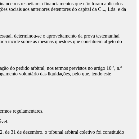
financeiros respeitam a financiamentos que não foram aplicados
s sociais aos anteriores detentores do capital da C..., Lda. e da
cessual, determinou-se o aproveitamento da prova testemunhal
zida incide sobre as mesmas questões que constituem objeto do
ão do pedido arbitral, nos termos previstos no artigo 10.º, n.º
pagamento voluntário das liquidações, pelo que, tendo este
termos regulamentares.
ável.
 de 31 de dezembro, o tribunal arbitral coletivo foi constituído