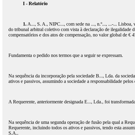
I - Relatório
1.
A..., S. A., NIPC..., com sede na ..., n.º..., ...-... Lisbo
do tribunal arbitral coletivo com vista à declaração de ilegalidad
compensatórios e dos atos de compensação, no valor global de € 45
Fundamenta o pedido nos termos que a seguir se expressam.
Na sequência da incorporação pela sociedade B..., Lda. da sociedad
ativos e passivos, assumindo a sociedade a responsabilidade pelos e
A Requerente, anteriormente designada E..., Lda., foi transformad
Na sequência de uma segunda operação de fusão pela qual a Requere
Requerente, incluindo todos os ativos e passivos, tendo esta assum
S.A..