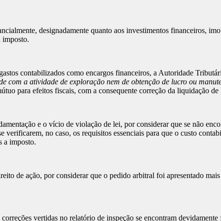
cialmente, designadamente quanto aos investimentos financeiros, imobi
a imposto.
gastos contabilizados como encargos financeiros, a Autoridade Tributá
idade com a atividade de exploração nem de obtenção de lucro ou manu
mútuo para efeitos fiscais, com a consequente correção da liquidação de
damentação e o vício de violação de lei, por considerar que se não enc
 verificarem, no caso, os requisitos essenciais para que o custo contabi
s a imposto.
eito de ação, por considerar que o pedido arbitral foi apresentado mais 
s correções vertidas no relatório de inspeção se encontram devidamente