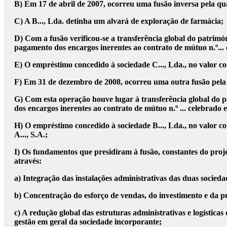
B) Em 17 de abril de 2007, ocorreu uma fusão inversa pela qual
C) A B..., Lda. detinha um alvará de exploração de farmácia;
D) Com a fusão verificou-se a transferência global do patrimó
pagamento dos encargos inerentes ao contrato de mútuo n.º... 
E) O empréstimo concedido à sociedade C..., Lda., no valor co
F) Em 31 de dezembro de 2008, ocorreu uma outra fusão pela 
G) Com esta operação houve lugar à transferência global do p
dos encargos inerentes ao contrato de mútuo n.º ... celebrado 
H) O empréstimo concedido à sociedade B..., Lda., no valor con
A..., S.A.;
I) Os fundamentos que presidiram à fusão, constantes do proj
através:
a) Integração das instalações administrativas das duas socieda
b) Concentração do esforço de vendas, do investimento e da p
c) A redução global das estruturas administrativas e logística
gestão em geral da sociedade incorporante;