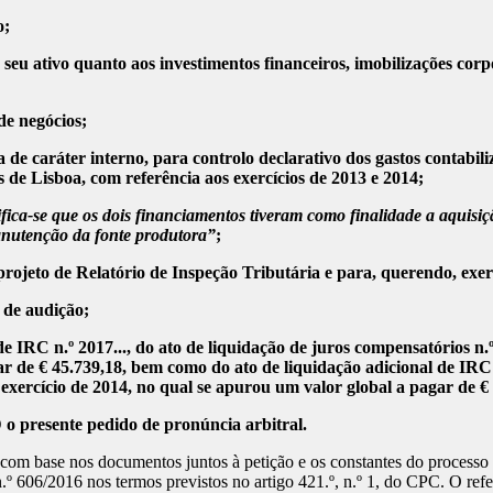
o;
eu ativo quanto aos investimentos financeiros, imobilizações corpó
de negócios;
 de caráter interno, para controlo declarativo dos gastos contabi
s de Lisboa, com referência aos exercícios de 2013 e 2014;
ifica-se que os dois financiamentos tiveram como finalidade a aquisiçã
anutenção da fonte produtora”
;
rojeto de Relatório de Inspeção Tributária e para, querendo, exerc
 de audição;
de IRC n.º 2017..., do ato de liquidação de juros compensatórios n.
r de € 45.739,18, bem como do ato de liquidação adicional de IRC n
o exercício de 2014, no qual se apurou um valor global a pagar de €
 presente pedido de pronúncia arbitral.
com base nos documentos juntos à petição e os constantes do processo 
 606/2016 nos termos previstos no artigo 421.º, n.º 1, do CPC. O refe