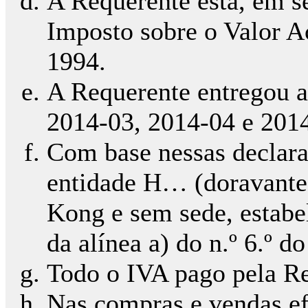
A Requerente está, em s
Imposto sobre o Valor A
1994.
A Requerente entregou as
2014-03, 2014-04 e 201
Com base nessas declara
entidade H… (doravante
Kong e sem sede, estabel
da alínea a) do n.º 6.º d
Todo o IVA pago pela Re
Nas compras e vendas e