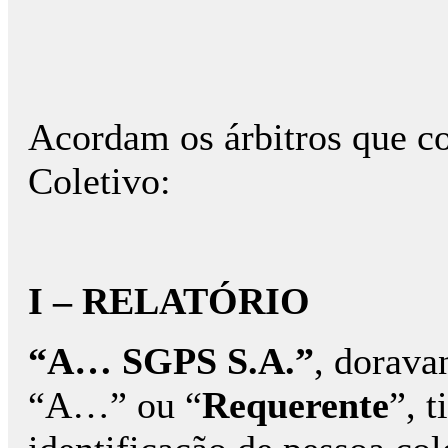
Acordam os árbitros que co
Coletivo:
I – RELATÓRIO
“A… SGPS S.A.”
, dorava
“A…” ou “
Requerente
”, 