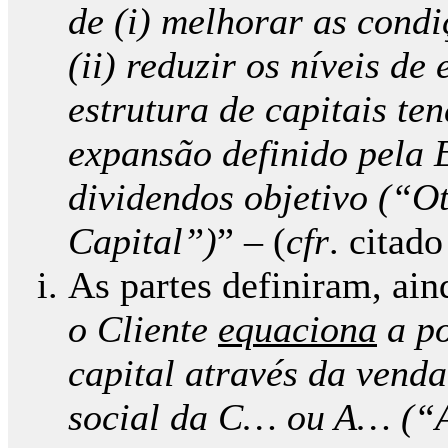
de (i) melhorar as condi
(ii) reduzir os níveis de
estrutura de capitais t
expansão definido pela E
dividendos objetivo (“O
Capital”)
” – (
cfr
. citado
As partes definiram, aind
o Cliente
equaciona
a po
capital através da vend
social da C… ou A… (“A