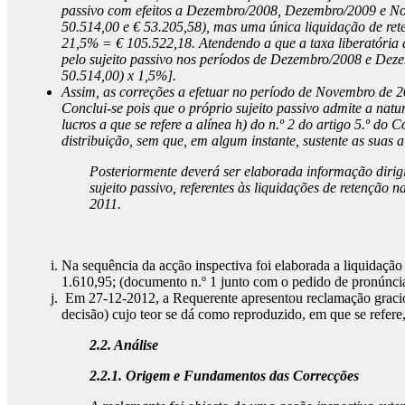
passivo com efeitos a Dezembro/2008, Dezembro/2009 e Nov
50.514,00 e € 53.205,58), mas uma única liquidação de ret
21,5% = € 105.522,18. Atendendo a que a taxa liberatória d
pelo sujeito passivo nos períodos de Dezembro/2008 e Deze
50.514,00) x 1,5%].
Assim, as correções a efetuar no período de Novembro de 
Conclui-se pois que o próprio sujeito passivo admite a natu
lucros a que se refere a alínea h) do n.º 2 do artigo 5.º 
distribuição, sem que, em algum instante, sustente as suas 
Posteriormente deverá ser elaborada informação dirigi
sujeito passivo, referentes às liquidações de retenç
2011.
Na sequência da acção inspectiva foi elaborada a liquidaçã
1.610,95; (documento n.º 1 junto com o pedido de pronúncia 
Em 27-12-2012, a Requerente apresentou reclamação graciosa
decisão) cujo teor se dá como reproduzido, em que se refere
2.2. Análise
2.2.1. Origem e Fundamentos das Correcções