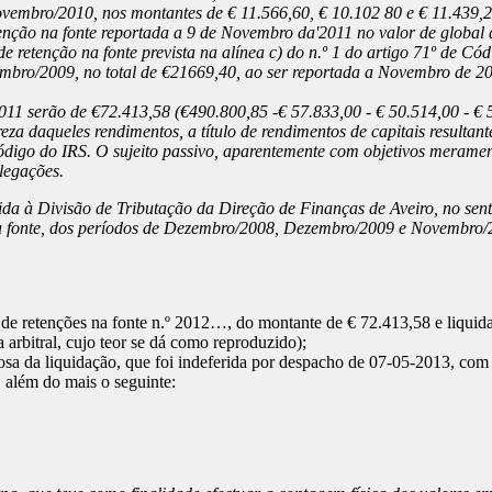
embro/2010, nos montantes de € 11.566,60, € 10.102 80 e € 11.439,20
enção na fonte reportada a 9 de Novembro da'2011 no valor de global
e retenção na fonte prevista na alínea c) do n.º 1 do artigo 71º de C
mbro/2009, no total de €21669,40, ao ser reportada a Novembro de 20
2011 serão de €72.413,58 (€490.800,85 -€ 57.833,00 - € 50.514,00 - €
reza daqueles rendimentos, a título de rendimentos de capitais resultan
do Código do IRS. O sujeito passivo, aparentemente com objetivos meram
alegações.
da à Divisão de Tributação da Direção de Finanças de Aveiro, no senti
ão na fonte, dos períodos de Dezembro/2008, Dezembro/2009 e Novembr
o de retenções na fonte n.º 2012…, do montante de € 72.413,58 e liqu
arbitral, cujo teor se dá como reproduzido);
 da liquidação, que foi indeferida por despacho de 07-05-2013, com re
, além do mais o seguinte: