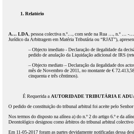
1. Relatório
A… LDA
, pessoa colectiva n.º…, com sede na Rua …, n.º … -…
Jurídico da Arbitragem em Matéria Tributária ou “RJAT”), apresent
– Objecto imediato - Declaração de ilegalidade da dec
pedido de anulação da Liquidação adicional de IRS (ret
– Objecto mediato – Declaração da ilegalidade dos actos
mês de Novembro de 2011, no montante de € 72.413,58 e 
cinquenta e três cêntimos).
É Requerida a
AUTORIDADE TRIBUTÁRIA E ADU
O pedido de constituição do tribunal arbitral foi aceite pelo Se
Nos termos do disposto na alínea a) do n.º 2 do artigo 6.º e da al
Deontológico designou como árbitros do tribunal arbitral colectivo
Em 11-05-2017 foram as partes devidamente notificadas dessa desig