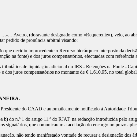
 …-… Aveiro, (doravante designado como «Requerente»), veio, ao abri
ar pedido de pronúncia arbitral visando:
isão que decidiu improcedente o Recurso hierárquico interposto da dec
enção na fonte) e dos juros compensatórios, efectuadas com referênci
 tributários de liquidação adicional do IRS - Retenções na Fonte - Ca
dos juros compensatórios no montante de € 1.610,95, no total global de
ANEIRA
.
nhor Presidente do CAAD e automaticamente notificado à Autoridade Trib
ínea b) do n.º 1 do artigo 11.º do RJAT, na redacção introduzida pelo a
 os signatários, que comunicaram a aceitação do encargo no prazo aplic
nação, não tendo manifestado vontade de recusar a designação dos árbit