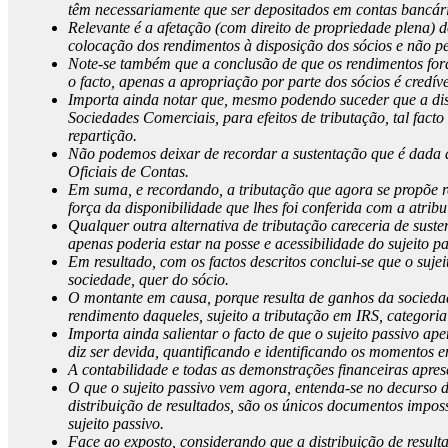
têm necessariamente que ser depositados em contas bancári
Relevante é a afetação (com direito de propriedade plena) 
colocação dos rendimentos à disposição dos sócios e não pe
Note-se também que a conclusão de que os rendimentos foram
o facto, apenas a apropriação por parte dos sócios é credíve
Importa ainda notar que, mesmo podendo suceder que a dist
Sociedades Comerciais, para efeitos de tributação, tal fac
repartição.
Não podemos deixar de recordar a sustentação que é dada a
Oficiais de Contas.
Em suma, e recordando, a tributação que agora se propõe re
força da disponibilidade que lhes foi conferida com a atri
Qualquer outra alternativa de tributação careceria de sust
apenas poderia estar na posse e acessibilidade do sujeito p
Em resultado, com os factos descritos conclui-se que o sujei
sociedade, quer do sócio.
O montante em causa, porque resulta de ganhos da sociedade 
rendimento daqueles, sujeito a tributação em IRS, categoria 
Importa ainda salientar o facto de que o sujeito passivo 
diz ser devida, quantificando e identificando os momentos 
A contabilidade e todas as demonstrações financeiras apres
O que o sujeito passivo vem agora, entenda-se no decurso d
distribuição de resultados, são os únicos documentos imposs
sujeito passivo.
Face ao exposto, considerando que a distribuição de result