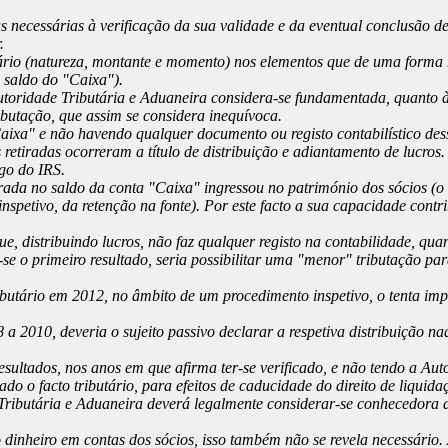
as necessárias à verificação da sua validade e da eventual conclusão 
.
tário (natureza, montante e momento) nos elementos que de uma forma m
e saldo do "Caixa").
Autoridade Tributária e Aduaneira considera-se fundamentada, quanto à
ibutação, que assim se considera inequívoca.
Caixa" e não havendo qualquer documento ou registo contabilístico des
etiradas ocorreram a título de distribuição e adiantamento de lucros. 
igo do IRS.
rada no saldo da conta "Caixa" ingressou no património dos sócios (o q
nspetivo, da retenção na fonte). Por este facto a sua capacidade cont
ue, distribuindo lucros, não faz qualquer registo na contabilidade, q
r-se o primeiro resultado, seria possibilitar uma "menor" tributação p
utário em 2012, no âmbito de um procedimento inspetivo, o tenta impu
08 a 2010, deveria o sujeito passivo declarar a respetiva distribuição
resultados, nos anos em que afirma ter-se verificado, e não tendo a A
ado o facto tributário, para efeitos de caducidade do direito de liqui
 Tributária e Aduaneira deverá legalmente considerar-se conhecedora 
 dinheiro em contas dos sócios, isso também não se revela necessário.