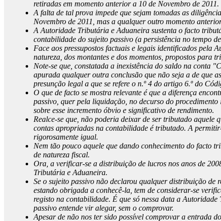
retiradas em momento anterior a 10 de Novembro de 2011.
A falta de tal prova impede que sejam tomadas as diligênci
Novembro de 2011, mas a qualquer outro momento anterior
A Autoridade Tributária e Aduaneira sustenta o facto tribu
contabilidade do sujeito passivo (a persistência no tempo d
Face aos pressupostos factuais e legais identificados pela 
natureza, dos montantes e dos momentos, propostos para tr
Note-se que, constatada a inexistência do saldo na conta "
apurada qualquer outra conclusão que não seja a de que as r
presunção legal a que se refere o n.º 4 do artigo 6.º do Cód
O que de facto se mostra relevante é que a diferença encont
passivo, quer pela liquidação, no decurso do procedimento i
sobre esse incremento óbvio e significativo de rendimento.
Realce-se que, não poderia deixar de ser tributado aquele q
contas apropriadas na contabilidade é tributado. A permiti
rigorosamente igual.
Nem tão pouco aquele que dando conhecimento do facto trib
de natureza fiscal.
Ora, a verificar-se a distribuição de lucros nos anos de 20
Tributária e Aduaneira.
Se o sujeito passivo não declarou qualquer distribuição de 
estando obrigada a conhecê-la, tem de considerar-se verific
registo na contabilidade. É que só nessa data a Autoridade
passivo entende vir alegar, sem o comprovar.
Apesar de não nos ter sido possível comprovar a entrada do