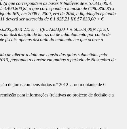
 (a que correspondem as bases tributáveis de € 57.833,00. €
 de €490.800,85 a que corresponde o imposto de €490.800,85 x
ódigo do IRS, em 2008 e 2009, era de 20%, a liquidação efetuada
11 deverá ser acrescida de € 1.625,21 [(€ 57.833,00 + €
 53.205,58) X 215% + [(€ 57.833,00 + € 50.514,00)x 1,5%].
tes da distribuição de lucros ou de adiantamento por conta de
ente fiscais, apenas discorda do momento em que ocorre a
do de alterar a data que consta das guias submetidas pelo
o/2010, passando a constar em ambas o período de Novembro de
idação de juros compensatórios n.º 2012… no montante de €
missão para informações (relativas ao projecto de decisão e a