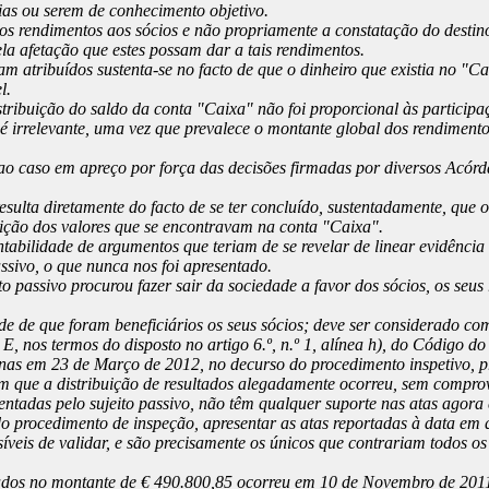
as ou serem de conhecimento objetivo.
dos rendimentos aos sócios e não propriamente a constatação do destin
la afetação que estes possam dar a tais rendimentos.
 atribuídos sustenta-se no facto de que o dinheiro que existia no "Cai
l.
ribuição do saldo da conta "Caixa" não foi proporcional às participaç
to é irrelevante, uma vez que prevalece o montante global dos rendimen
o caso em apreço por força das decisões firmadas por diversos Acórd
sulta diretamente do facto de se ter concluído, sustentadamente, que
buição dos valores que se encontravam na conta "Caixa".
entabilidade de argumentos que teriam de se revelar de linear evidênc
assivo, o que nunca nos foi apresentado.
to passivo procurou fazer sair da sociedade a favor dos sócios, os seus
de que foram beneficiários os seus sócios; deve ser considerado como di
E, nos termos do disposto no artigo 6.º, n.º 1, alínea h), do Código do
apenas em 23 de Março de 2012, no decurso do procedimento inspetivo, 
em que a distribuição de resultados alegadamente ocorreu, sem comprov
entadas pelo sujeito passivo, não têm qualquer suporte nas atas agora 
o procedimento de inspeção, apresentar as atas reportadas à data em 
íveis de validar, e são precisamente os únicos que contrariam todos o
ados no montante de € 490.800,85 ocorreu em 10 de Novembro de 2011, 