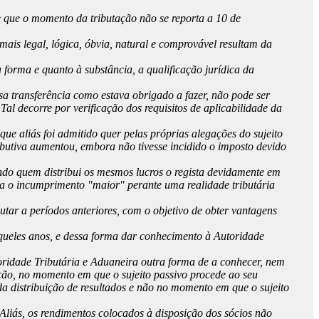
de que o momento da tributação não se reporta a 10 de
ais legal, lógica, óbvia, natural e comprovável resultam da
 forma e quanto à substância, a qualificação jurídica da
sa transferência como estava obrigado a fazer, não pode ser
Tal decorre por verificação dos requisitos de aplicabilidade da
ue aliás foi admitido quer pelas próprias alegações do sujeito
ributiva aumentou, embora não tivesse incidido o imposto devido
uando quem distribui os mesmos lucros o regista devidamente em
ara o incumprimento "maior" perante uma realidade tributária
tar a períodos anteriores, com o objetivo de obter vantagens
 naqueles anos, e dessa forma dar conhecimento à Autoridade
utoridade Tributária e Aduaneira outra forma de a conhecer, nem
dação, no momento em que o sujeito passivo procede ao seu
da distribuição de resultados e não no momento em que o sujeito
 Aliás, os rendimentos colocados à disposição dos sócios não