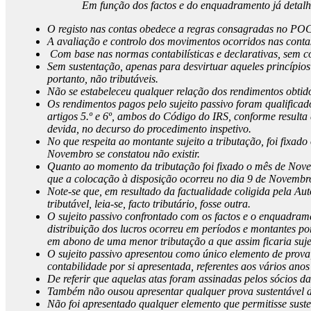
Em função dos factos e do enquadramento já detalha
O registo nas contas obedece a regras consagradas no PO
A avaliação e controlo dos movimentos ocorridos nas contas
Com base nas normas contabilísticas e declarativas, sem co
Sem sustentação, apenas para desvirtuar aqueles princípios
portanto, não tributáveis.
Não se estabeleceu qualquer relação dos rendimentos obtido
Os rendimentos pagos pelo sujeito passivo foram qualificad
artigos 5.º e 6º, ambos do Código do IRS, conforme resulta 
devida, no decurso do procedimento inspetivo.
No que respeita ao montante sujeito a tributação, foi fixad
Novembro se constatou não existir.
Quanto ao momento da tributação foi fixado o mês de Novemb
que a colocação à disposição ocorreu no dia 9 de Novembro
Note-se que, em resultado da factualidade coligida pela Aut
tributável, leia-se, facto tributário, fosse outra.
O sujeito passivo confrontado com os factos e o enquadram
distribuição dos lucros ocorreu em períodos e montantes po
em abono de uma menor tributação a que assim ficaria suje
O sujeito passivo apresentou como único elemento de prova,
contabilidade por si apresentada, referentes aos vários anos
De referir que aquelas atas foram assinadas pelos sócios 
Também não ousou apresentar qualquer prova sustentável d
Não foi apresentado qualquer elemento que permitisse susten