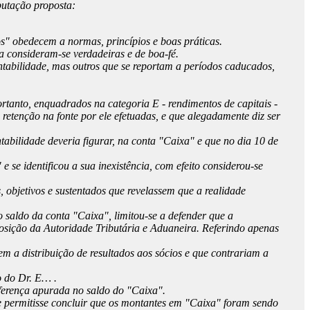
butação proposta:
os" obedecem a normas, princípios e boas práticas.
a consideram-se verdadeiras e de boa-fé.
ontabilidade, mas outros que se reportam a períodos caducados,
rtanto, enquadrados na categoria E - rendimentos de capitais -
 retenção na fonte por ele efetuadas, e que alegadamente diz ser
ntabilidade deveria figurar, na conta "Caixa" e que no dia 10 de
se identificou a sua inexistência, com efeito considerou-se
, objetivos e sustentados que revelassem que a realidade
 saldo da conta "Caixa", limitou-se a defender que a
 posição da Autoridade Tributária e Aduaneira. Referindo apenas
m a distribuição de resultados aos sócios e que contrariam a
o do Dr. E… .
ferença apurada no saldo do "Caixa".
que permitisse concluir que os montantes em "Caixa" foram sendo