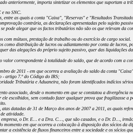
do anteriormente, importa sintetizar os elementos que suportam a tri
C e no SNC.
, entre as quais a conta "Caixa", "Reservas" e "Resultados Transitad
mprovação contrária, as declarações apresentadas pelo sujeito passiv
 se pode alegar que os factos tributários não são os que relevam da c
s com mútuos, prestação de trabalho ou do exercício de cargo social.
os como distribuição de lucros ou adiantamento por conta de lucros, po
quer das alegações do próprio sujeito passivo, quer das liquidações da
o o valor correspondente à totalidade do saldo, que de acordo com a co
ro de 2011 - em que ocorreu a avaliação do saldo da conta "Caixa" e 
 - artigo 7.º do Código do IRS;
oridade Tributária e Aduaneira, não foram identificados indícios sérios
ento associado, desde o momento em que se constatou a divergência no
r ele escolhidos, sem contudo fazer qualquer prova que fragilizasse a
ito.
 atas datadas de 31 de Março dos anos de 2007 a 2011, as quais refere
 de atividade.
da empresa, o Dr. E… e a Dra. C…, que são casados, e o Dr. D…, irmã
o momento em que ocorreu a colocação à disposição dos sócios da di
tar a existência de fluxos financeiros entre a sociedade e os sócios 