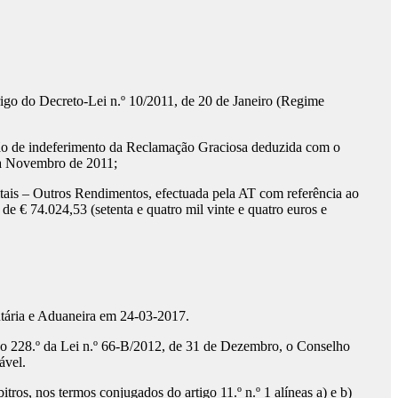
go do Decreto-Lei n.º 10/2011, de 20 de Janeiro (Regime
isão de indeferimento da Reclamação Graciosa deduzida com o
a a Novembro de 2011;
pitais – Outros Rendimentos, efectuada pela AT com referência ao
 € 74.024,53 (setenta e quatro mil vinte e quatro euros e
utária e Aduaneira em 24-03-2017.
rtigo 228.º da Lei n.º 66-B/2012, de 31 de Dezembro, o Conselho
ável.
ros, nos termos conjugados do artigo 11.º n.º 1 alíneas a) e b)