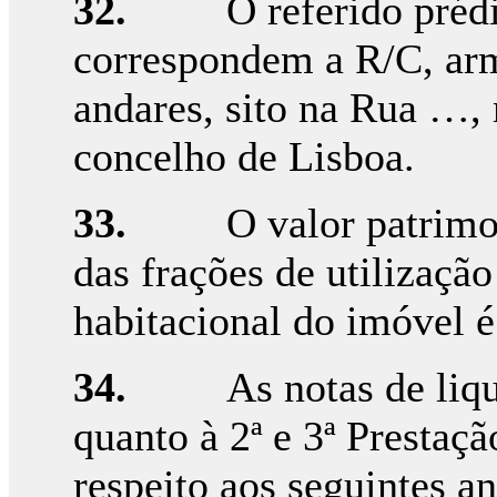
32.
O referido préd
correspondem a R/C, arm
andares, sito na Rua …,
concelho de Lisboa.
33.
O valor patrimo
das frações de utilizaçã
habitacional do imóvel é
34.
As notas de liq
quanto à 2ª e 3ª Prestaç
respeito aos seguintes an