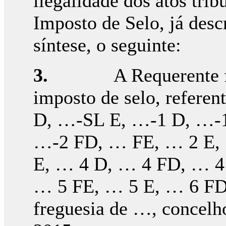
ilegalidade dos atos trib
Imposto de Selo, já desc
síntese, o seguinte:
3.
A Requerente f
imposto de selo, referen
D, …-SL E, …-1 D, …-
…-2 FD, … FE, … 2 E,
E, … 4 D, … 4 FD, … 4
… 5 FE, … 5 E, … 6 FD
freguesia de …, concelho