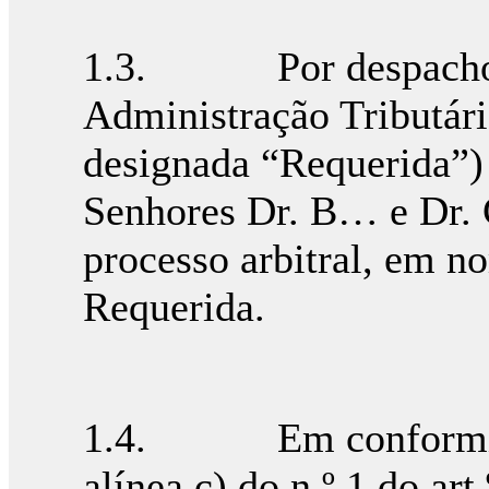
1.3. Por despacho d
Administração Tributári
designada “Requerida”)
Senhores Dr. B… e Dr. 
processo arbitral, em n
Requerida.
1.4. Em conformidad
alínea c) do n.º 1 do art