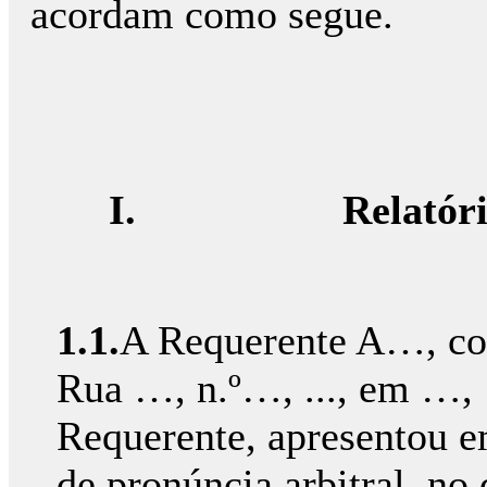
acordam como segue.
I.
Relatór
1.1.
A Requerente A…, con
Rua …, n.º…, ..., em …,
Requerente, apresentou e
de pronúncia arbitral, no 