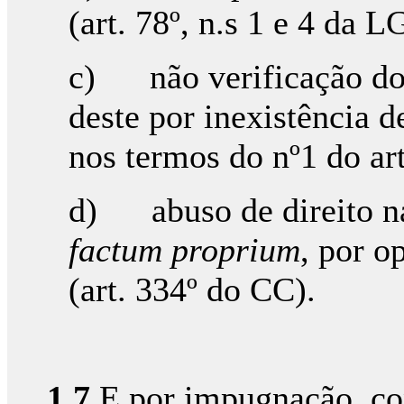
(art. 78º, n.s 1 e 4 da L
c) não verificação dos
deste por inexistência d
nos termos do nº1 do ar
d) abuso de direito n
factum proprium
, por o
(art. 334º do CC).
1.7.
E por impugnação, co