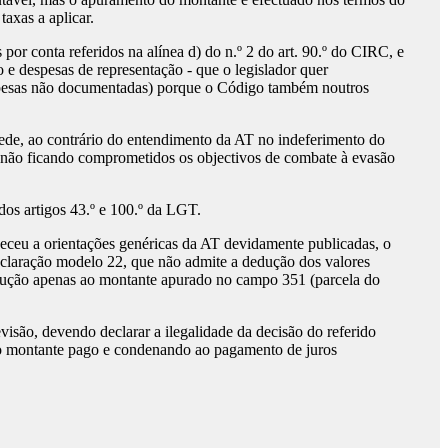
taxas a aplicar.
r conta referidos na alínea d) do n.º 2 do art. 90.º do CIRC, e
o e despesas de representação - que o legislador quer
espesas não documentadas) porque o Código também noutros
de, ao contrário do entendimento da AT no indeferimento do
), não ficando comprometidos os objectivos de combate à evasão
os artigos 43.º e 100.º da LGT.
deceu a orientações genéricas da AT devidamente publicadas, o
eclaração modelo 22, que não admite a dedução dos valores
dedução apenas ao montante apurado no campo 351 (parcela do
isão, devendo declarar a ilegalidade da decisão do referido
o o montante pago e condenando ao pagamento de juros