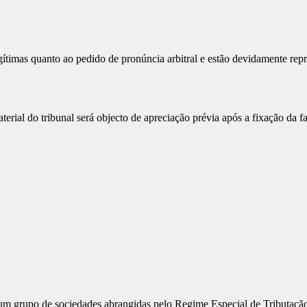
gítimas quanto ao pedido de pronúncia arbitral e estão devidamente repr
erial do tribunal será objecto de apreciação prévia após a fixação da fa
m grupo de sociedades abrangidas pelo Regime Especial de Tributaç