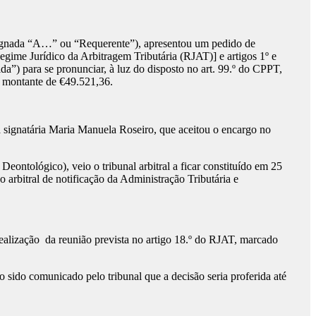
gnada “A…” ou “Requerente”), apresentou um pedido de
Regime Jurídico da Arbitragem Tributária (RJAT)] e artigos 1º e
a”) para se pronunciar, à luz do disposto no art. 99.º do CPPT,
o montante de €49.521,36.
a signatária Maria Manuela Roseiro, que aceitou o encargo no
Deontológico), veio o tribunal arbitral a ficar constituído em 25
 arbitral de notificação da Administração Tributária e
ealização da reunião prevista no artigo 18.º do RJAT, marcado
 sido comunicado pelo tribunal que a decisão seria proferida até