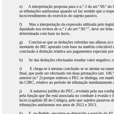
e) A interpretação proposta para o n.º 2 do art.º 90.º do 
as tributações autónomas quando só faz sentido que a respe
lucro/rendimento do exercício do sujeito passivo.
f) Mas a interpretação da expressão utilizada pelo legisl
liquidado nos termos do n.º 1 do art.º 90.º”
, deve ser feit
determinada com base no lucro.
g) Conclui-se que as deduções referidas nas alíneas a) e
montante do IRC apurado com base na matéria colectável de
conclusão à dedução relativa aos pagamentos especiais por
h) Se das deduções efectuadas resultar valor negativo, o 
i)
E chega-se à mesma conclusão se se atentar na natu
final, que pode ser efectuado em duas prestações (art. 106.
anterior (n.º 2) porque embora o PEC se distinga, em matér
do CIRC, relativo ao período de tributação imediatamente 
j) A natureza jurídica do PEC, revelada pela sua config
pela função que lhe está associada no combate à evasão e 
lucro (capítulo III do Código), pelo que sujeitos passiv
tributações autónomas nos anos de 2012 e 2013.
k) E, no Pedido, encontra-se distorcida a posição da AT 