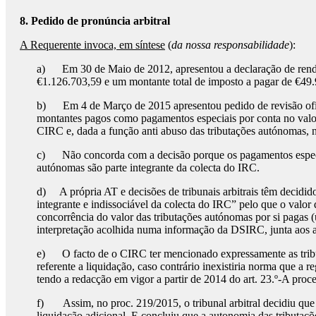
8. Pedido de pronúncia arbitral
A Requerente invoca, em síntese
(
da nossa responsabilidade
):
a) Em 30 de Maio de 2012, apresentou a declaração de rendi
€1.126.703,59 e um montante total de imposto a pagar de €49.
b) Em 4 de Março de 2015 apresentou pedido de revisão oficio
montantes pagos como pagamentos especiais por conta no valor
CIRC e, dada a função anti abuso das tributações autónomas,
c) Não concorda com a decisão porque os pagamentos especiai
autónomas são parte integrante da colecta do IRC.
d) A própria AT e decisões de tribunais arbitrais têm decidid
integrante e indissociável da colecta do IRC” pelo que o valor
concorrência do valor das tributações autónomas por si pagas (
interpretação acolhida numa informação da DSIRC, junta aos a
e) O facto de o CIRC ter mencionado expressamente as tributaçõ
referente a liquidação, caso contrário inexistiria norma que a 
tendo a redacção em vigor a partir de 2014 do art. 23.º-A proc
f) Assim, no proc. 219/2015, o tribunal arbitral decidiu que o
liquidação adicional. E concluiu que a autonomia das tributaçõ