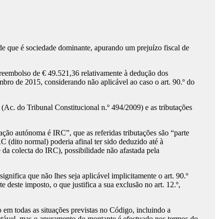
 que é sociedade dominante, apurando um prejuízo fiscal de
 reembolso de € 49.521,36 relativamente à dedução dos
bro de 2015, considerando não aplicável ao caso o art. 90.º do
c. do Tribunal Constitucional n.º 494/2009) e as tributações
ação autónoma é IRC”, que as referidas tributações são “parte
C (dito normal) poderia afinal ter sido deduzido até à
 da colecta do IRC), possibilidade não afastada pela
nifica que não lhes seja aplicável implicitamente o art. 90.º
 deste imposto, o que justifica a sua exclusão no art. 12.º,
 em todas as situações previstas no Código, incluindo a
ibutável, mas o apuramento do montante é efectuado nos termos do