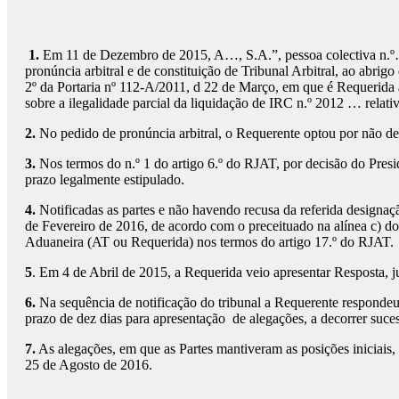
1.
Em 11 de Dezembro de 2015, A…, S.A.”, pessoa colectiva n.
pronúncia arbitral e de constituição de Tribunal Arbitral, ao abrig
2º da Portaria nº 112-A/2011, d 22 de Março, em que é Requerida a
sobre a ilegalidade parcial da liquidação de IRC n.º 2012 … relat
2.
No pedido de pronúncia arbitral, o Requerente optou por não des
3.
Nos termos do n.º 1 do artigo 6.º do RJAT, por decisão do Pres
prazo legalmente estipulado.
4.
Notificadas as partes e não havendo recusa da referida designação
de Fevereiro de 2016, de acordo com o preceituado na alínea c) do 
Aduaneira (AT ou Requerida) nos termos do artigo 17.º do RJAT.
5
. Em 4 de Abril de 2015, a Requerida veio apresentar Resposta, j
6.
Na sequência de notificação do tribunal a Requerente respondeu
prazo de dez dias para apresentação de alegações, a decorrer suce
7.
As alegações, em que as Partes mantiveram as posições iniciais,
25 de Agosto de 2016.