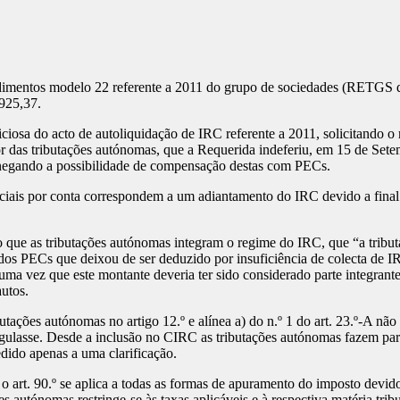
mentos modelo 22 referente a 2011 do grupo de sociedades (RETGS de
925,37.
sa do acto de autoliquidação de IRC referente a 2011, solicitando o
 das tributações autónomas, que a Requerida indeferiu, em 15 de Setem
 negando a possibilidade de compensação destas com PECs.
s por conta correspondem a um adiantamento do IRC devido a final (A
o que as tributações autónomas integram o regime do IRC, que “a tribut
 dos PECs que deixou de ser deduzido por insuficiência de colecta de IR
uma vez que este montante deveria ter sido considerado parte integrante
utos.
es autónomas no artigo 12.º e alínea a) do n.º 1 do art. 23.º-A não sig
regulasse. Desde a inclusão no CIRC as tributações autónomas fazem parte
edido apenas a uma clarificação.
 art. 90.º se aplica a todas as formas de apuramento do imposto devido
es autónomas restringe-se às taxas aplicáveis e à respectiva matéria tr