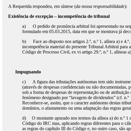
A Requerida respondeu, em síntese (
da nossa responsabilidade
):
Existência de excepção – incompetência do tribunal
a) O pedido de pronúncia arbitral foi apresentado na sequ
formulado em 05.03.2015, data em que se mostrava já deco
b) Face ao disposto nos artigos 2.º, n.º 1, alínea a) e 4.º
incompetência material do presente Tribunal Arbitral para a
Código de Processo Civil, ex vi artigo 29.º, n.º 1, alíneas
Impugnando
c) A figura das tributações autónomas tem sido instrumenta
(através de despesas confidenciais ou não documentadas, pa
sob a forma de despesas de representação ou de atribuição d
fenómeno designado por “lavagem de dividendos” (cf. n.º 11
Reconhece-se, assim, que o caracter autónomo destas tribu
domínios, o afastamento ou uma adaptação das regras gera
d) O montante apurado nos termos da alínea a) do n.º 1 do 
Código do IRC mas, aplicando regras diferentes para o cálc
as regras do capítulo III do Código e, no outro caso, são a