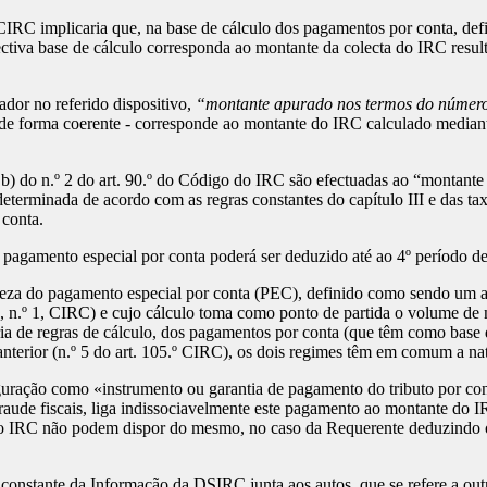
CIRC implicaria que, na base de cálculo dos pagamentos por conta, defi
ctiva base de cálculo corresponda ao montante da colecta do IRC result
ador no referido dispositivo,
“montante apurado nos termos do número
a de forma coerente - corresponde ao montante do IRC calculado mediante
 b) do n.º 2 do art. 90.º do Código do IRC são efectuadas ao “montant
terminada de acordo com as regras constantes do capítulo III e das ta
 conta.
pagamento especial por conta poderá ser deduzido até ao 4º período de 
reza do pagamento especial por conta (PEC), definido como sendo um 
º, n.º 1, CIRC) e cujo cálculo toma como ponto de partida o volume de n
ia de regras de cálculo, dos pagamentos por conta (que têm como base d
anterior (n.º 5 do art. 105.º CIRC), os dois regimes têm em comum a 
uração como «instrumento ou garantia de pagamento do tributo por con
fraude fiscais, liga indissociavelmente este pagamento ao montante do 
os do IRC não podem dispor do mesmo, no caso da Requerente deduzindo
constante da Informação da DSIRC junta aos autos, que se refere a out