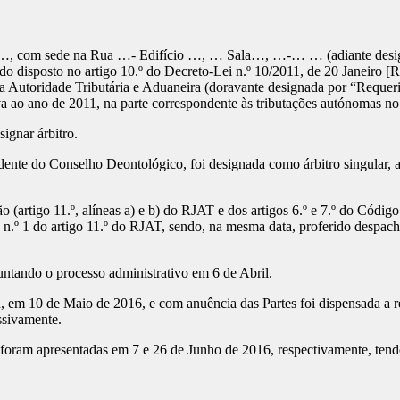
º…, com sede na Rua …- Edifício …, … Sala…, …-… … (adiante desi
o do disposto no artigo 10.º do Decreto-Lei n.º 10/2011, de 20 Janeiro [
 Autoridade Tributária e Aduaneira (doravante designada por “Requerid
iva ao ano de 2011, na parte correspondente às tributações autónomas n
ignar árbitro.
idente do Conselho Deontológico, foi designada como árbitro singular, 
 (artigo 11.º, alíneas a) e b) do RJAT e dos artigos 6.º e 7.º do Código 
n.º 1 do artigo 11.º do RJAT, sendo, na mesma data, proferido despacho
untando o processo administrativo em 6 de Abril.
, em 10 de Maio de 2016, e com anuência das Partes foi dispensada a r
ssivamente.
 foram apresentadas em 7 e 26 de Junho de 2016, respectivamente, tendo