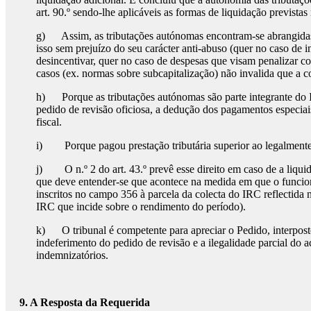
art. 90.º sendo-lhe aplicáveis as formas de liquidação previstas 
g) Assim, as tributações autónomas encontram-se abrangidas pe
isso sem prejuízo do seu carácter anti-abuso (quer no caso de i
desincentivar, quer no caso de despesas que visam penalizar
casos (ex. normas sobre subcapitalização) não invalida que a c
h) Porque as tributações autónomas são parte integrante do 
pedido de revisão oficiosa, a dedução dos pagamentos especiai
fiscal.
i) Porque pagou prestação tributária superior ao legalmente d
j) O n.º 2 do art. 43.º prevê esse direito em caso de a liqui
que deve entender-se que acontece na medida em que o funcion
inscritos no campo 356 à parcela da colecta do IRC reflectida
IRC que incide sobre o rendimento do período).
k) O tribunal é competente para apreciar o Pedido, interposto
indeferimento do pedido de revisão e a ilegalidade parcial d
indemnizatórios.
9.
A Resposta da Requerida