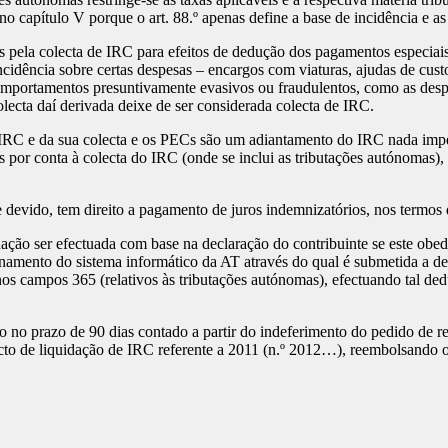
no capítulo V porque o art. 88.º apenas define a base de incidência e as 
la colecta de IRC para efeitos de dedução dos pagamentos especiais po
ncidência sobre certas despesas – encargos com viaturas, ajudas de cust
 comportamentos presuntivamente evasivos ou fraudulentos, como as d
olecta daí derivada deixe de ser considerada colecta de IRC.
IRC e da sua colecta e os PECs são um adiantamento do IRC nada impe
s por conta à colecta do IRC (onde se inclui as tributações autónomas
evido, tem direito a pagamento de juros indemnizatórios, nos termos d
dação ser efectuada com base na declaração do contribuinte se este obe
amento do sistema informático da AT através do qual é submetida a d
 nos campos 365 (relativos às tributações autónomas), efectuando tal 
 no prazo de 90 dias contado a partir do indeferimento do pedido de rev
o acto de liquidação de IRC referente a 2011 (n.º 2012…), reembolsand