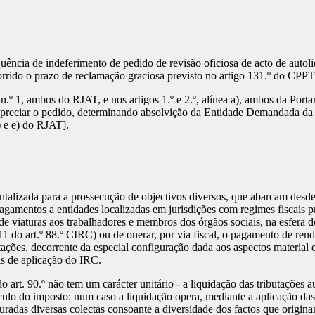
ência de indeferimento de pedido de revisão oficiosa de acto de autol
rrido o prazo de reclamação graciosa previsto no artigo 131.º do CPP
, n.º 1, ambos do RJAT, e nos artigos 1.º e 2.º, alínea a), ambos da Por
preciar o pedido, determinando absolvição da Entidade Demandada da Inst
 a) e e) do RJAT].
lizada para a prossecução de objectivos diversos, que abarcam desde o
gamentos a entidades localizadas em jurisdições com regimes fiscais pri
e viaturas aos trabalhadores e membros dos órgãos sociais, na esfera dos
 do art.º 88.º CIRC) ou de onerar, por via fiscal, o pagamento de ren
tações, decorrente da especial configuração dada aos aspectos material
is de aplicação do IRC.
art. 90.º não tem um carácter unitário - a liquidação das tributações a
ulo do imposto: num caso a liquidação opera, mediante a aplicação das
puradas diversas colectas consoante a diversidade dos factos que origin