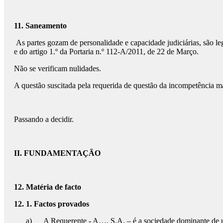
11. Saneamento
As partes gozam de personalidade e capacidade judiciárias, são le
e do artigo 1.º da Portaria n.º 112-A/2011, de 22 de Março.
Não se verificam nulidades.
A questão suscitada pela requerida de questão da incompetência mat
Passando a decidir.
II. FUNDAMENTAÇÃO
12. Matéria de facto
12. 1.
Factos provados
a) A Requerente - A…, S.A. – é a sociedade dominante de u