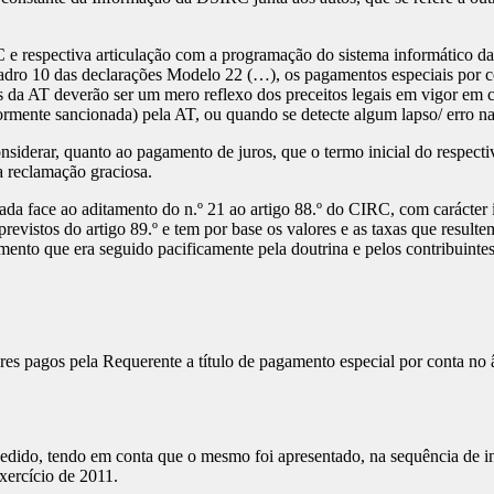
respectiva articulação com a programação do sistema informático da 
dro 10 das declarações Modelo 22 (…), os pagamentos especiais por co
cas da AT deverão ser um mero reflexo dos preceitos legais em vigor e
iormente sancionada) pela AT, ou quando se detecte algum lapso/ erro 
siderar, quanto ao pagamento de juros, que o termo inicial do respec
a reclamação graciosa.
a face ao aditamento do n.º 21 ao artigo 88.º do CIRC, com carácter 
evistos do artigo 89.º e tem por base os valores e as taxas que result
ento que era seguido pacificamente pela doutrina e pelos contribuintes
ores pagos pela Requerente a título de pagamento especial por conta n
edido, tendo em conta que o mesmo foi apresentado, na sequência de i
xercício de 2011.