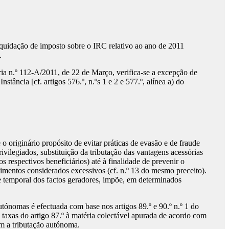
iquidação de imposto sobre o IRC relativo ao ano de 2011
T.
taria n.º 112-A/2011, de 22 de Março, verifica-se a excepção de
ância [cf. artigos 576.º, n.ºs 1 e 2 e 577.º, alínea a) do
 originário propósito de evitar práticas de evasão e de fraude
vilegiados, substituição da tributação das vantagens acessórias
 respectivos beneficiários) até à finalidade de prevenir o
dimentos considerados excessivos (cf. n.º 13 do mesmo preceito).
 e temporal dos factos geradores, impõe, em determinados
utónomas é efectuada com base nos artigos 89.º e 90.º n.º 1 do
 taxas do artigo 87.º à matéria colectável apurada de acordo com
am a tributação autónoma.