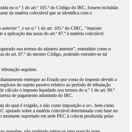
nida no n.º 1 do art.º 105.º do Código do IRC, fossem incluídas
ante da matéria colectável que se identifica com o
 anterior”,
e no n.º 1 do art. 105.º do CIRC,
“imposto
 a aplicação das taxas do art.º 87.º à matéria colectável
e apurado nos termos do número anterior”, entendido como o
xas do art. 87.º do mesmo Código, podendo estender-se tal
tributação seguinte.
adiantamento entregue ao Estado por conta do imposto devido a
egócios do sujeito passivo relativo ao período de tributação
e cálculo o imposto liquidado nos termos do n.º 1 do art. 90.º
natureza de pagamento adiantado do IRC.
ta do qual é exigido, e não como imposição
a se
», bem como
IRC apurado sobre a matéria colectável determinada com base no
 o montante suportado em sede PEC à colecta produzida pelas
ras questões, não podendo retirar-se uma posição num