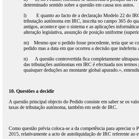
determinado sentido sobre a questão em causa nos autos.
l) E quanto ao facto de a declaração Modelo 22 do IRC e 
tributação autónoma em IRC, inscrita no campo 365 do qua
antigos, acontece que o sistema e as aplicações informáti
alteração legislativa, assunção de posição uniforme (super
m) Mesmo que o pedido fosse procedente, teria que se con
pedido mas a data em que ocorreu a decisão que indeferiu 
n) A questão controvertida fica completamente ultrapassad
das tributações autónomas em IRC é efectuada nos termos pr
quaisquer deduções ao montante global apurado.», entendim
10.
Questões a decidir
A questão principal objecto do Pedido consiste em saber se os val
taxas de tributação autónoma, também em sede de IRC.
Como questão prévia coloca-se a da competência para apreciar o P
2015, relativamente a acto de autoliquidação de IRC referente ao e