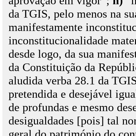
aprovação em vigor”;
h)
“m
da TGIS, pelo menos na sua
manifestamente inconstitu
inconstitucionalidade mate
desde logo, da sua manifesta
da Constituição da República
aludida verba 28.1 da TGIS
pretendida e desejável igu
de profundas e mesmo deses
desigualdades [pois] tal no
geral do património do con