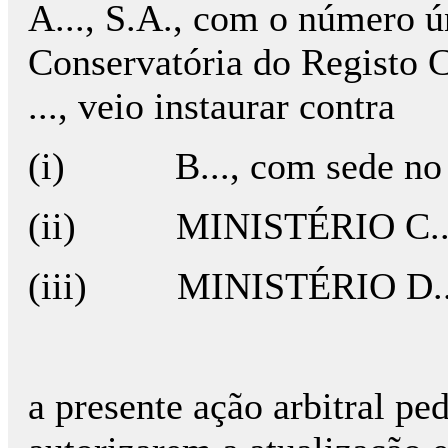
A..., S.A., com o número ú
Conservatória do Registo Com
..., veio instaurar contra
(i) B..., com sede no ..., n
(ii) MINISTÉRIO C..., com 
(iii) MINISTÉRIO D..., co
a presente ação arbitral p