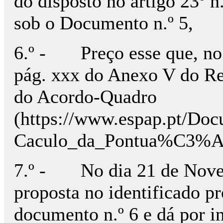
do disposto no artigo 23º n
sob o Documento n.º 5,
6.º - Preço esse que, no c
pág. xxx do Anexo V do Rel
do Acordo-Quadro
(https://www.espap.pt/D
Caculo_da_Pontua%C3%A7
7.º - No dia 21 de Novemb
proposta no identificado pr
documento n.º 6 e dá por i