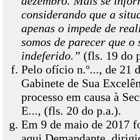
dezembro. Mais se infor
considerando que a situ
apenas o impede de reali
somos de parecer que o 
indeferido.”
(fls. 19 do p
Pelo ofício n.º..., de 2
Gabinete de Sua Excelênc
processo em causa à Sec
E..., (fls. 20 do p.a.).
Em 9 de maio de 2017 fo
aqui Demandante, dirigi