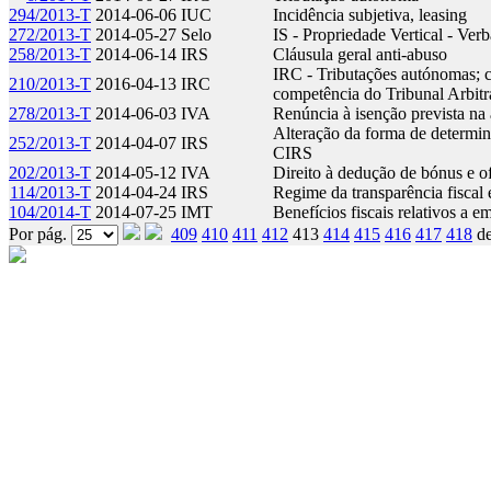
294/2013-T
2014-06-06
IUC
Incidência subjetiva, leasing
272/2013-T
2014-05-27
Selo
IS - Propriedade Vertical - Ve
258/2013-T
2014-06-14
IRS
Cláusula geral anti-abuso
IRC - Tributações autónomas; c
210/2013-T
2016-04-13
IRC
competência do Tribunal Arbitr
278/2013-T
2014-06-03
IVA
Renúncia à isenção prevista na 
Alteração da forma de determina
252/2013-T
2014-04-07
IRS
CIRS
202/2013-T
2014-05-12
IVA
Direito à dedução de bónus e of
114/2013-T
2014-04-24
IRS
Regime da transparência fisca
104/2014-T
2014-07-25
IMT
Benefícios fiscais relativos a 
Por pág.
409
410
411
412
413
414
415
416
417
418
d