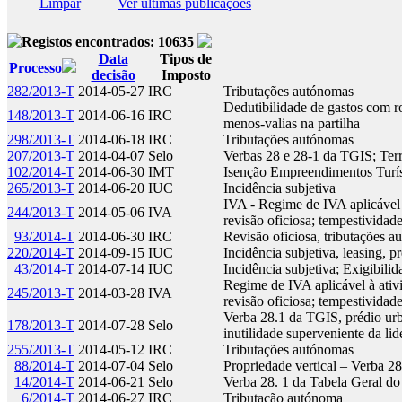
Limpar
Ver últimas publicações
Registos encontrados: 10635
Data
Tipos de
Processo
decisão
Imposto
282/2013-T
2014-05-27
IRC
Tributações autónomas
Dedutibilidade de gastos com ro
148/2013-T
2014-06-16
IRC
menos-valias na partilha
298/2013-T
2014-06-18
IRC
Tributações autónomas
207/2013-T
2014-04-07
Selo
Verbas 28 e 28-1 da TGIS; Ter
102/2014-T
2014-06-30
IMT
Isenção Empreendimentos Turís
265/2013-T
2014-06-20
IUC
Incidência subjetiva
IVA - Regime de IVA aplicável à
244/2013-T
2014-05-06
IVA
revisão oficiosa; tempestividad
93/2014-T
2014-06-30
IRC
Revisão oficiosa, tributações 
220/2014-T
2014-09-15
IUC
Incidência subjetiva, leasing, 
43/2014-T
2014-07-14
IUC
Incidência subjetiva; Exigibil
Regime de IVA aplicável à ativi
245/2013-T
2014-03-28
IVA
revisão oficiosa; tempestividad
Verba 28.1 da TGIS, prédio urb
178/2013-T
2014-07-28
Selo
inutilidade superveniente da li
255/2013-T
2014-05-12
IRC
Tributações autónomas
88/2014-T
2014-07-04
Selo
Propriedade vertical – Verba 
14/2014-T
2014-06-21
Selo
Verba 28. 1 da Tabela Geral do
6/2014-T
2014-06-27
IRC
Tributação autónoma