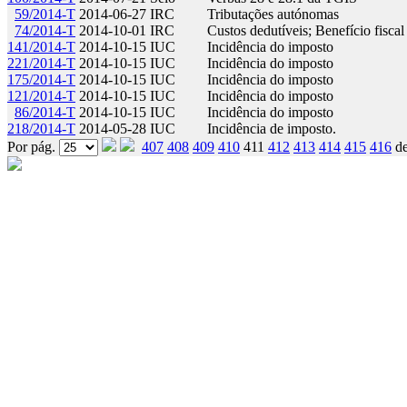
59/2014-T
2014-06-27
IRC
Tributações autónomas
74/2014-T
2014-10-01
IRC
Custos dedutíveis; Benefício fisca
141/2014-T
2014-10-15
IUC
Incidência do imposto
221/2014-T
2014-10-15
IUC
Incidência do imposto
175/2014-T
2014-10-15
IUC
Incidência do imposto
121/2014-T
2014-10-15
IUC
Incidência do imposto
86/2014-T
2014-10-15
IUC
Incidência do imposto
218/2014-T
2014-05-28
IUC
Incidência de imposto.
Por pág.
407
408
409
410
411
412
413
414
415
416
d