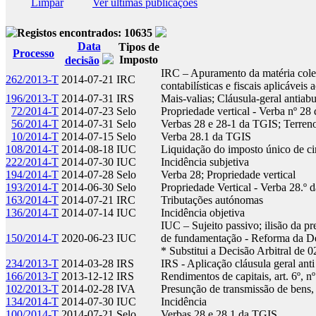
Limpar
Ver últimas publicações
Registos encontrados: 10635
Data
Tipos de
Processo
Imposto
decisão
IRC – Apuramento da matéria colect
262/2013-T
2014-07-21
IRC
contabilísticas e fiscais aplicávei
196/2013-T
2014-07-31
IRS
Mais-valias; Cláusula-geral antiab
72/2014-T
2014-07-23
Selo
Propriedade vertical - Verba nº 2
56/2014-T
2014-07-31
Selo
Verbas 28 e 28-1 da TGIS; Terren
10/2014-T
2014-07-15
Selo
Verba 28.1 da TGIS
108/2014-T
2014-08-18
IUC
Liquidação do imposto único de c
222/2014-T
2014-07-30
IUC
Incidência subjetiva
194/2014-T
2014-07-28
Selo
Verba 28; Propriedade vertical
193/2014-T
2014-06-30
Selo
Propriedade Vertical - Verba 28.º
163/2014-T
2014-07-21
IRC
Tributações autónomas
136/2014-T
2014-07-14
IUC
Incidência objetiva
IUC – Sujeito passivo; ilisão da pr
150/2014-T
2020-06-23
IUC
de fundamentação - Reforma da Dec
* Substitui a Decisão Arbitral de
234/2013-T
2014-03-28
IRS
IRS - Aplicação cláusula geral ant
166/2013-T
2013-12-12
IRS
Rendimentos de capitais, art. 6º, 
102/2013-T
2014-02-28
IVA
Presunção de transmissão de bens,
134/2014-T
2014-07-30
IUC
Incidência
100/2014-T
2014-07-21
Selo
Verbas 28 e 28.1 da TGIS