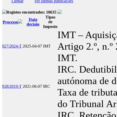
Limpar
Ver últimas publicações
Registos encontrados: 10635
Tipos
Data
de
Processo
decisão
Imposto
IMT – Aquisiç
Artigo 2.º, n.º
927/2024-T
2025-04-07
IMT
IMT.
IRC. Dedutibil
autónoma de d
928/2019-T
2021-06-07
IRC
Taxa de tribu
do Tribunal Ar
IRC. Retenção