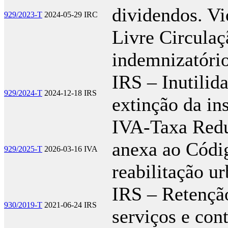
dividendos. Vi
929/2023-T
2024-05-29
IRC
Livre Circulaç
indemnizatóri
IRS – Inutilid
929/2024-T
2024-12-18
IRS
extinção da in
IVA-Taxa Redu
anexa ao Códi
929/2025-T
2026-03-16
IVA
reabilitação 
IRS – Retenção
930/2019-T
2021-06-24
IRS
serviços e con