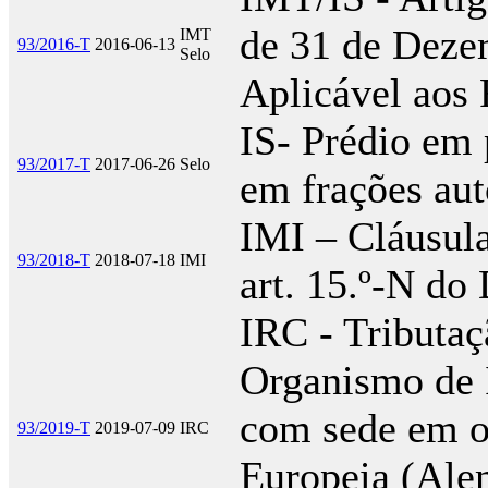
de 31 de Deze
IMT
93/2016-T
2016-06-13
Selo
Aplicável aos
IS- Prédio em 
93/2017-T
2017-06-26
Selo
em frações a
IMI – Cláusula
93/2018-T
2018-07-18
IMI
art. 15.º-N do
IRC - Tributaç
Organismo de 
com sede em o
93/2019-T
2019-07-09
IRC
Europeia (Alem