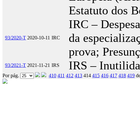
Estatuto dos B
IRC – Despesa
da especializa
93/2020-T
2020-10-11
IRC
prova; Presun
IRS – Inutilid
93/2021-T
2021-11-21
IRS
Por pág.
410
411
412
413
414
415
416
417
418
419
d