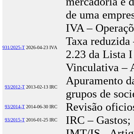
mercadoria e d
de uma empres
IVA – Operaçõe
Taxa reduzida –
931/2025-T
2026-04-23
IVA
2.23 da Lista 
Vinculativa – 
Apuramento da
93/2012-T
2013-02-13
IRC
grupos de soc
Revisão oficio
93/2014-T
2014-06-30
IRC
IRC – Gastos;
93/2015-T
2016-01-25
IRC
IMT/IS - Artig