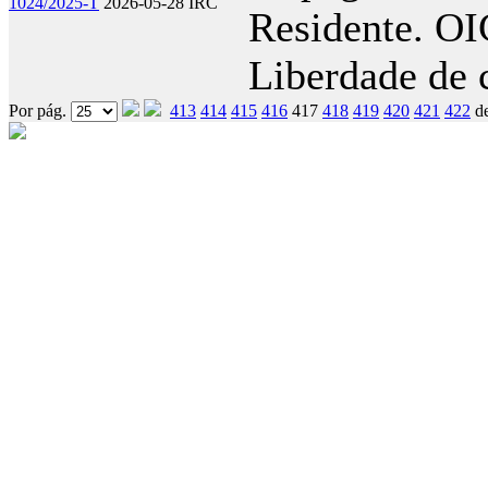
1024/2025-T
2026-05-28
IRC
Residente. OI
Liberdade de c
Por pág.
413
414
415
416
417
418
419
420
421
422
d