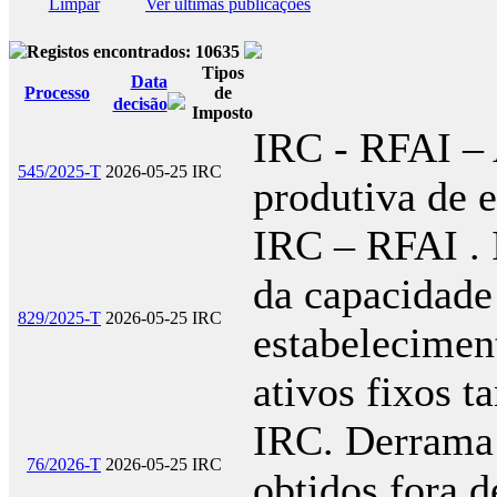
Limpar
Ver últimas publicações
Registos encontrados: 10635
Tipos
Data
Processo
de
decisão
Imposto
IRC - RFAI –
545/2025-T
2026-05-25
IRC
produtiva de e
IRC – RFAI . 
da capacidade
829/2025-T
2026-05-25
IRC
estabelecimen
ativos fixos t
IRC. Derrama
76/2026-T
2026-05-25
IRC
obtidos fora d