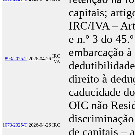
capitais; art
IRC/IVA – Art
e n.º 3 do 45.
embarcação à 
IRC
893/2025-T
2026-04-26
IVA
dedutibilidade
direito à ded
caducidade do
OIC não Resid
discriminação 
1073/2025-T
2026-04-26
IRC
de capitais – a