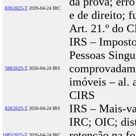
da prova; erro
839/2025-T
2026-04-24
IRC
e de direito; 
Art. 21.º do 
IRS – Imposto
Pessoas Singu
comprovadamen
588/2025-T
2026-04-24
IRS
imóveis – al. 
CIRS
IRS – Mais-va
828/2025-T
2026-04-24
IRS
IRC; OIC; dis
retenção na fo
1085/2025-T
2026-04-24
IRC