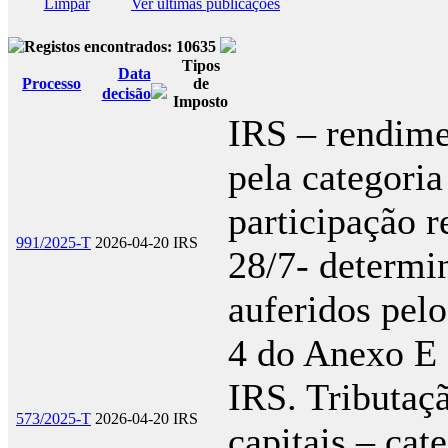
Limpar
Ver últimas publicações
Registos encontrados: 10635
Tipos
Data
Processo
de
decisão
Imposto
IRS – rendimen
pela categoria
participação 
991/2025-T
2026-04-20
IRS
28/7- determi
auferidos pelo
4 do Anexo E
IRS. Tributaç
573/2025-T
2026-04-20
IRS
capitais – cat