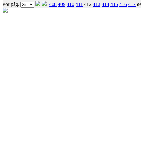
Por pág.
408
409
410
411
412
413
414
415
416
417
d