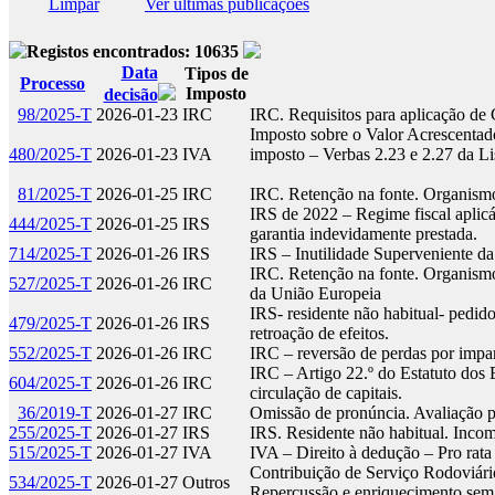
Limpar
Ver últimas publicações
Registos encontrados: 10635
Data
Tipos de
Processo
Imposto
decisão
98/2025-T
2026-01-23
IRC
IRC. Requisitos para aplicação de 
Imposto sobre o Valor Acrescentad
480/2025-T
2026-01-23
IVA
imposto – Verbas 2.23 e 2.27 da L
81/2025-T
2026-01-25
IRC
IRC. Retenção na fonte. Organismo
IRS de 2022 – Regime fiscal aplicá
444/2025-T
2026-01-25
IRS
garantia indevidamente prestada.
714/2025-T
2026-01-26
IRS
IRS – Inutilidade Superveniente da
IRC. Retenção na fonte. Organismo 
527/2025-T
2026-01-26
IRC
da União Europeia
IRS- residente não habitual- pedido
479/2025-T
2026-01-26
IRS
retroação de efeitos.
552/2025-T
2026-01-26
IRC
IRC – reversão de perdas por impar
IRC – Artigo 22.º do Estatuto dos 
604/2025-T
2026-01-26
IRC
circulação de capitais.
36/2019-T
2026-01-27
IRC
Omissão de pronúncia. Avaliação p
255/2025-T
2026-01-27
IRS
IRS. Residente não habitual. Incomp
515/2025-T
2026-01-27
IVA
IVA – Direito à dedução – Pro rata
Contribuição de Serviço Rodoviár
534/2025-T
2026-01-27
Outros
Repercussão e enriquecimento se