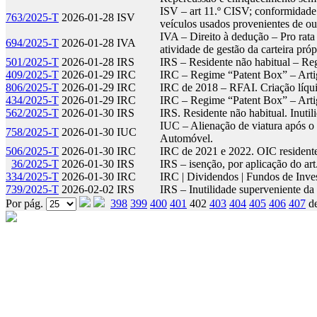
ISV – art 11.º CISV; conformidade
763/2025-T
2026-01-28
ISV
veículos usados provenientes de o
IVA – Direito à dedução – Pro rata 
694/2025-T
2026-01-28
IVA
atividade de gestão da carteira próp
501/2025-T
2026-01-28
IRS
IRS – Residente não habitual – Reg
409/2025-T
2026-01-29
IRC
IRC – Regime “Patent Box” – Art
806/2025-T
2026-01-29
IRC
IRC de 2018 – RFAI. Criação líqui
434/2025-T
2026-01-29
IRC
IRC – Regime “Patent Box” – Art
562/2025-T
2026-01-30
IRS
IRS. Residente não habitual. Inutil
IUC – Alienação de viatura após o 
758/2025-T
2026-01-30
IUC
Automóvel.
506/2025-T
2026-01-30
IRC
IRC de 2021 e 2022. OIC resident
36/2025-T
2026-01-30
IRS
IRS – isenção, por aplicação do a
334/2025-T
2026-01-30
IRC
IRC | Dividendos | Fundos de Inv
739/2025-T
2026-02-02
IRS
IRS – Inutilidade superveniente da 
Por pág.
398
399
400
401
402
403
404
405
406
407
d