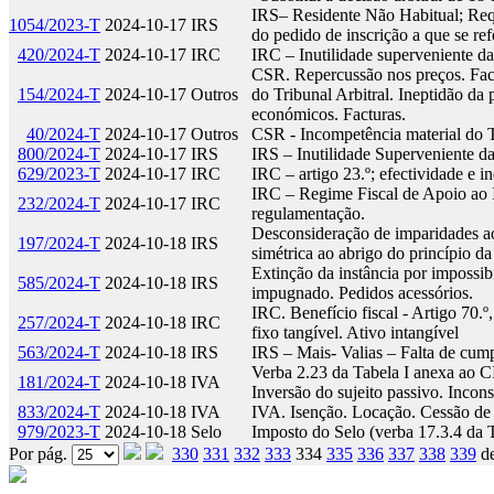
IRS– Residente Não Habitual; Requ
1054/2023-T
2024-10-17
IRS
do pedido de inscrição a que se re
420/2024-T
2024-10-17
IRC
IRC – Inutilidade superveniente da 
CSR. Repercussão nos preços. Fact
154/2024-T
2024-10-17
Outros
do Tribunal Arbitral. Ineptidão da 
económicos. Facturas.
40/2024-T
2024-10-17
Outros
CSR - Incompetência material do T
800/2024-T
2024-10-17
IRS
IRS – Inutilidade Superveniente d
629/2023-T
2024-10-17
IRC
IRC – artigo 23.º; efectividade e 
IRC – Regime Fiscal de Apoio ao I
232/2024-T
2024-10-17
IRC
regulamentação.
Desconsideração de imparidades ao 
197/2024-T
2024-10-18
IRS
simétrica ao abrigo do princípio da
Extinção da instância por impossibi
585/2024-T
2024-10-18
IRS
impugnado. Pedidos acessórios.
IRC. Benefício fiscal - Artigo 70.
257/2024-T
2024-10-18
IRC
fixo tangível. Ativo intangível
563/2024-T
2024-10-18
IRS
IRS – Mais- Valias – Falta de cum
Verba 2.23 da Tabela I anexa ao C
181/2024-T
2024-10-18
IVA
Inversão do sujeito passivo. Incons
833/2024-T
2024-10-18
IVA
IVA. Isenção. Locação. Cessão de
979/2023-T
2024-10-18
Selo
Imposto do Selo (verba 17.3.4 da T
Por pág.
330
331
332
333
334
335
336
337
338
339
d