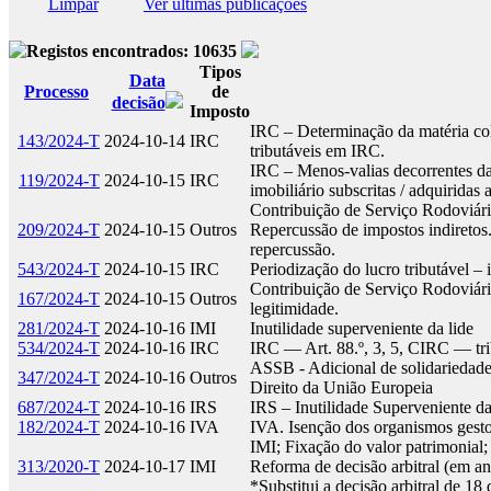
Limpar
Ver últimas publicações
Registos encontrados: 10635
Tipos
Data
Processo
de
decisão
Imposto
IRC – Determinação da matéria cole
143/2024-T
2024-10-14
IRC
tributáveis em IRC.
IRC – Menos-valias decorrentes da
119/2024-T
2024-10-15
IRC
imobiliário subscritas / adquirida
Contribuição de Serviço Rodoviár
209/2024-T
2024-10-15
Outros
Repercussão de impostos indiretos.
repercussão.
543/2024-T
2024-10-15
IRC
Periodização do lucro tributável –
Contribuição de Serviço Rodoviário
167/2024-T
2024-10-15
Outros
legitimidade.
281/2024-T
2024-10-16
IMI
Inutilidade superveniente da lide
534/2024-T
2024-10-16
IRC
IRC — Art. 88.º, 3, 5, CIRC — tr
ASSB - Adicional de solidariedade 
347/2024-T
2024-10-16
Outros
Direito da União Europeia
687/2024-T
2024-10-16
IRS
IRS – Inutilidade Superveniente d
182/2024-T
2024-10-16
IVA
IVA. Isenção dos organismos gestor
IMI; Fixação do valor patrimonial;
313/2020-T
2024-10-17
IMI
Reforma de decisão arbitral (em a
*Substitui a decisão arbitral de 1