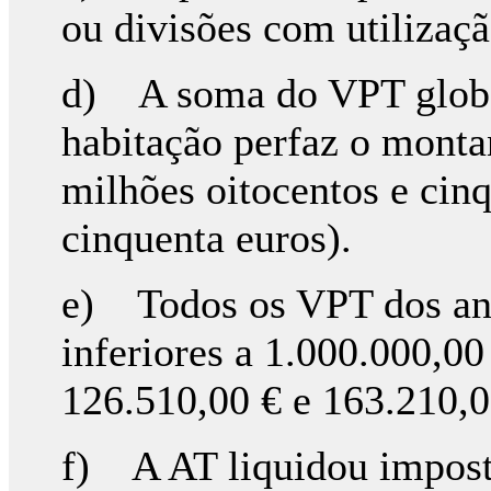
ou divisões com utilizaç
d) A soma do VPT global
habitação perfaz o monta
milhões oitocentos e cinq
cinquenta euros).
e) Todos os VPT dos and
inferiores a 1.000.000,00
126.510,00 € e 163.210,0
f) A AT liquidou impost