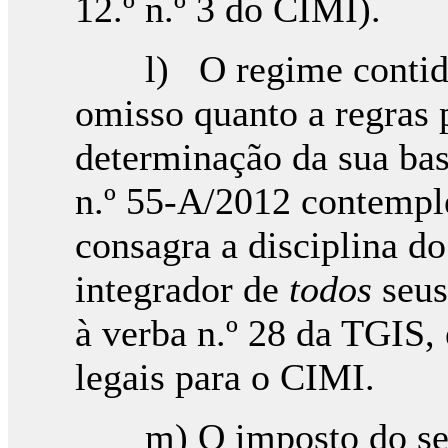
12.º n.º 3 do CIMI).
l) O regime contido 
omisso quanto a regras 
determinação da sua bas
n.º 55-A/2012 contemp
consagra a disciplina 
integrador de
todos
seus
à verba n.º 28 da TGIS,
legais para o CIMI.
m) O imposto do selo 