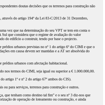
rrespondentes doutas decisões que os terrenos para construção não
ão, através do artigo 194º da Lei 83-C/2013 de 31 Dezembro,
l” uma vez que na determinação do seu VPT se tem em conta o
A Sul que considera que o regime de avaliação do valor
o do edifício a construir, tendo por base o projecto.
 prédios urbanos previstas no nº 1 do artigo 6º do CIMI e que o
uidações em causa devem ser mantidas e a AT ser absolvida do
e prédios urbanos com afectação habitacional.
o nos termos do CIMI, seja igual ou superior a € 1.000.000,00.
o artigo 1º e nº 2 do artigo 67º ambos do CIS).
s ou para serviços, terrenos para construção e outros.
nça, que tenham como destino tal fim” e o seu nº 3 diz-nos que
torização de operação de loteamento ou construção, e ainda