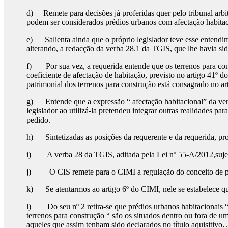
d) Remete para decisões já proferidas quer pelo tribunal arbit
podem ser considerados prédios urbanos com afectação habitac
e) Salienta ainda que o próprio legislador teve esse entendim
alterando, a redacção da verba 28.1 da TGIS, que lhe havia s
f) Por sua vez, a requerida entende que os terrenos para con
coeficiente de afectação de habitação, previsto no artigo 41º
patrimonial dos terrenos para construção está consagrado no art
g) Entende que a expressão “ afectação habitacional” da verb
legislador ao utilizá-la pretendeu integrar outras realidades
pedido.
h) Sintetizadas as posições da requerente e da requerida, pr
i) A verba 28 da TGIS, aditada pela Lei nº 55-A/2012,sujeita
j) O CIS remete para o CIMI a regulação do conceito de prédi
k) Se atentarmos ao artigo 6º do CIMI, nele se estabelece que 
l) Do seu nº 2 retira-se que prédios urbanos habitacionais “ s
terrenos para construção “ são os situados dentro ou fora de 
aqueles que assim tenham sido declarados no título aquisitivo