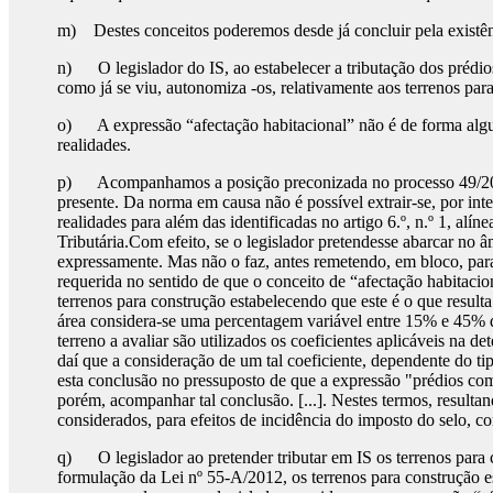
m) Destes conceitos poderemos desde já concluir pela existênc
n) O legislador do IS, ao estabelecer a tributação dos prédios
como já se viu, autonomiza -os, relativamente aos terrenos par
o) A expressão “afectação habitacional” não é de forma algum
realidades.
p) Acompanhamos a posição preconizada no processo 49/2013 q
presente. Da norma em causa não é possível extrair-se, por inte
realidades para além das identificadas no artigo 6.º, n.º 1, alí
Tributária.Com efeito, se o legislador pretendesse abarcar no â
expressamente. Mas não o faz, antes remetendo, em bloco, par
requerida no sentido de que o conceito de “afectação habitacio
terrenos para construção estabelecendo que este é o que result
área considera-se uma percentagem variável entre 15% e 45% do 
terreno a avaliar são utilizados os coeficientes aplicáveis na 
daí que a consideração de um tal coeficiente, dependente do tip
esta conclusão no pressuposto de que a expressão "prédios com 
porém, acompanhar tal conclusão. [...]. Nestes termos, resulta
considerados, para efeitos de incidência do imposto do selo, 
q) O legislador ao pretender tributar em IS os terrenos para 
formulação da Lei nº 55-A/2012, os terrenos para construção e