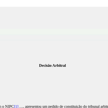
Decisão Arbitral
m o NIPC
[1]
…, apresentou um pedido de constituição do tribunal arbitra