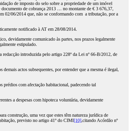
iquidação de imposto do selo sobre a propriedade de um imóvel
orme documento de cobrança 2013 … no montante de € 3 676,37,
e em 02/06/2014 que, não se conformando com a tributação, por a
icamente notificado à AT em 28/08/2014.
co, devidamente comunicado às partes, nos prazos legalmente
galmente estipulado.
 redacção introduzida pelo artigo 228º da Lei nº 66-B/2012, de
s demais actos subsequentes, por entender que a mesma é ilegal,
s prédios com afectação habitacional, padecendo tal
erentes a despesas com hipoteca voluntária, devidamente
ra construção, uma vez que estes têm natureza jurídica de
abitação, previsto no artigo 41º do CIMI
[10]
,citando Acórdão nº