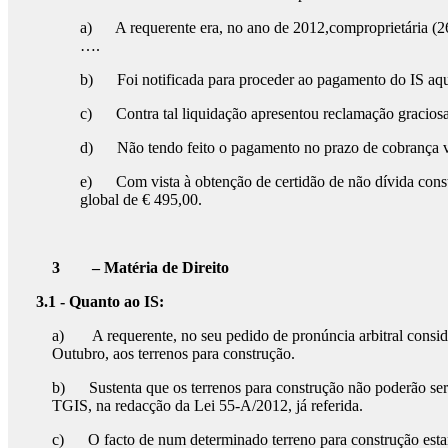
a) A requerente era, no ano de 2012,comproprietária (26%
….
b) Foi notificada para proceder ao pagamento do IS aqui
c) Contra tal liquidação apresentou reclamação graciosa 
d) Não tendo feito o pagamento no prazo de cobrança vo
e) Com vista à obtenção de certidão de não dívida constit
global de € 495,00.
3
– Matéria de Direito
3.1 - Quanto ao IS:
a) A requerente, no seu pedido de pronúncia arbitral consider
Outubro, aos terrenos para construção.
b) Sustenta que os terrenos para construção não poderão ser c
TGIS, na redacção da Lei 55-A/2012, já referida.
c) O facto de num determinado terreno para construção estar a