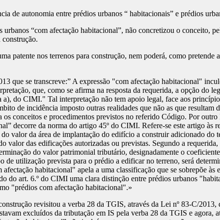
ia de autonomia entre prédios urbanos “ habitacionais” e prédios urba
 urbanos “com afectação habitacional”, não concretizou o conceito, pel
a construção.
a patente nos terrenos para construção, nem poderá, como pretende a 
ue se transcreve:” A expressão "com afectação habitacional" inculca,
rpretação, que, como se afirma na resposta da requerida, a opção do leg
nea a), do CIMI." Tal interpretação não tem apoio legal, face aos princípi
mbito de incidência imposto outras realidades que não as que resultam da 
a os conceitos e procedimentos previstos no referido Código. Por outr
nal” decorre da norma do artigo 45º do CIMI. Refere-se este artigo às r
a do valor da área de implantação do edifício a construir adicionado do 
valor das edificações autorizadas ou previstas. Segundo a requerida, n
determinação do valor patrimonial tributário, designadamente o coeficien
o de utilização prevista para o prédio a edificar no terreno, será deter
afectação habitacional" apela a uma classificação que se sobrepõe às es
ndo do art. 6.º do CIMI uma clara distinção entre prédios urbanos "habit
como "prédios com afectação habitacional".»
construção revisitou a verba 28 da TGIS, através da Lei nº 83-C/2013,
stavam excluídos da tributação em IS pela verba 28 da TGIS e agora, at