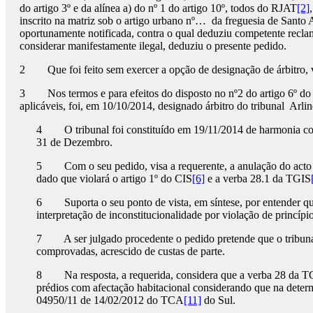
do artigo 3º e da alínea a) do nº 1 do artigo 10º, todos do RJAT
[2]
inscrito na matriz sob o artigo urbano nº… da freguesia de Sant
oportunamente notificada, contra o qual deduziu competente recla
considerar manifestamente ilegal, deduziu o presente pedido.
2 Que foi feito sem exercer a opção de designação de árbitro,
3 Nos termos e para efeitos do disposto no nº2 do artigo 6º do
aplicáveis, foi, em 10/10/2014, designado árbitro do tribunal Arl
4 O tribunal foi constituído em 19/11/2014 de harmonia com a
31 de Dezembro.
5 Com o seu pedido, visa a requerente, a anulação do acto 
dado que violará o artigo 1º do CIS
[6]
e a verba 28.1 da TGIS
6 Suporta o seu ponto de vista, em síntese, por entender que
interpretação de inconstitucionalidade por violação de princí
7 A ser julgado procedente o pedido pretende que o tribunal d
comprovadas, acrescido de custas de parte.
8 Na resposta, a requerida, considera que a verba 28 da TGIS
prédios com afectação habitacional considerando que na dete
04950/11 de 14/02/2012 do TCA
[11]
do Sul.