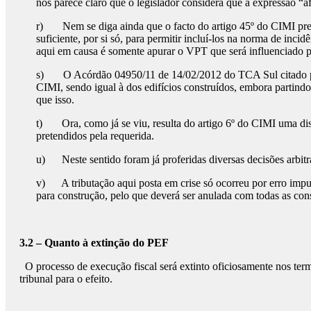
nos parece claro que o legislador considera que a expressão “af
r) Nem se diga ainda que o facto do artigo 45º do CIMI preve
suficiente, por si só, para permitir incluí-los na norma de inc
aqui em causa é somente apurar o VPT que será influenciado pel
s) O Acórdão 04950/11 de 14/02/2012 do TCA Sul citado pela 
CIMI, sendo igual à dos edifícios construídos, embora partindo
que isso.
t) Ora, como já se viu, resulta do artigo 6º do CIMI uma dist
pretendidos pela requerida.
u) Neste sentido foram já proferidas diversas decisões arbit
v) A tributação aqui posta em crise só ocorreu por erro impu
para construção, pelo que deverá ser anulada com todas as con
3.2 – Quanto à extinção do PEF
O processo de execução fiscal será extinto oficiosamente nos ter
tribunal para o efeito.