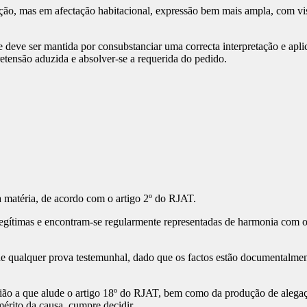
, mas em afectação habitacional, expressão bem mais ampla, com vista 
deve ser mantida por consubstanciar uma correcta interpretação e aplica
tensão aduzida e absolver-se a requerida do pedido.
a matéria, de acordo com o artigo 2º do RJAT.
legítimas e encontram-se regularmente representadas de harmonia com os 
de qualquer prova testemunhal, dado que os factos estão documentalmen
nião a que alude o artigo 18º do RJAT, bem como da produção de alegaç
érito da causa, cumpre decidir.