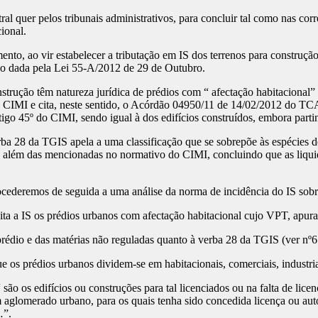
ral quer pelos tribunais administrativos, para concluir tal como nas co
ional.
ento, ao vir estabelecer a tributação em IS dos terrenos para construç
ido dada pela Lei 55-A/2012 de 29 de Outubro.
strução têm natureza jurídica de prédios com “ afectação habitaciona
 do CIMI e cita, neste sentido, o Acórdão 04950/11 de 14/02/2012 do TC
igo 45º do CIMI, sendo igual à dos edifícios construídos, embora partind
a 28 da TGIS apela a uma classificação que se sobrepõe às espécies de
 para além das mencionadas no normativo do CIMI, concluindo que as liq
ocederemos de seguida a uma análise da norma de incidência do IS sobr
 a IS os prédios urbanos com afectação habitacional cujo VPT, apurad
o e das matérias não reguladas quanto à verba 28 da TGIS (ver nº6 d
os prédios urbanos dividem-se em habitacionais, comerciais, industriai
ão os edifícios ou construções para tal licenciados ou na falta de lice
um aglomerado urbano, para os quais tenha sido concedida licença ou au
…”.