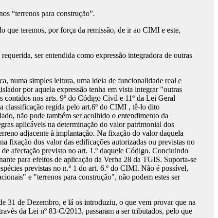
nos “terrenos para construção”.
o que teremos, por força da remissão, de ir ao CIMI e este,
requerida, ser entendida como expressão integradora de outras
 numa simples leitura, uma ideia de funcionalidade real e
islador por aquela expressão tenha em vista integrar "outras
os contidos nos arts. 9º do Código Civil e 11º da Lei Geral
classificação regida pelo art.6º do CIMI , tê-lo dito
o lado, não pode também ser acolhido o entendimento da
egras aplicáveis na determinação do valor patrimonial dos
terreno adjacente à implantação. Na fixação do valor daquela
a fixação dos valor das edificações autorizadas ou previstas no
te de afectação previsto no art. 1.º daquele Código. Concluindo
minante para efeitos de aplicação da Verba 28 da TGIS. Suporta-se
pécies previstas no n.º 1 do art. 6.º do CIMI. Não é possível,
acionais" e "terrenos para construção", não podem estes ser
 de 31 de Dezembro, e lá os introduziu, o que vem provar que na
ravés da Lei nº 83-C/2013, passaram a ser tributados, pelo que