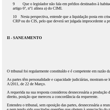
9 Que o legislador não fala em prédios destinados à habitação
artigo 6º, nº1 alínea a) do CIMI.
10 Nesta perspectiva, entende que a liquidação posta em crise 
CRP ou do CIS, pelo que deverá ser julgada improcedente a pre
II - SANEAMENTO
O tribunal foi regularmente constituído e é competente em razão d
As partes têm personalidade e capacidade judiciárias, mostram-se 
A/2011, de 22 de Março.
A requerida na sua resposta considerou desnecessária a produção 
direito, posição que mereceu a concordância da requerente.
Entendeu o tribunal, sem oposição das partes, desnecessária a reu
e nem tendo sido suscitadas questões que obstem à apreciação do m