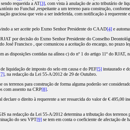
, sendo requerida a AT
[3]
, com vista à anulação de acto tributário de l
o António no Funchal ,respeitante a um terreno para construção, conf
mação graciosa que veio a ser indeferida, com notificação à requerent
 vindo a ser aceite pelo Exmo Senhor Presidente do CAAD
[4]
e automat
 RJAT por decisão do Exmo Senhor Presidente do Conselho Deontológi
indo José Francisco , que comunicou a aceitação do encargo, no prazo le
s disposições contidas na alínea c) do nº 1 do artigo 11º do RJAT, na
de liquidação de imposto do selo em causa e do PEF
[5]
instaurado e do
[7]
, na redacção da Lei 55-A/2012 de 29 de Outubro.
 os terrenos para construção de forma alguma poderão ser considerado
pios com assento na CRP
[8]
.
eclare o direito à requerente a ser ressarcida do valor de € 495,00 in
 na redacção da Lei 55-A/2012 determina a tributação dos terrenos pa
rminação do seu VPT
[9]
se tem em conta o coeficiente de afectação de h