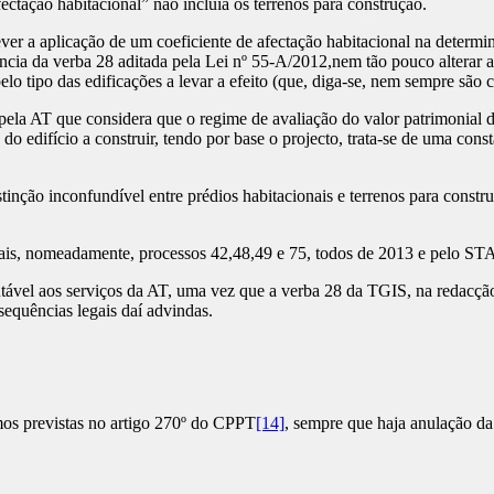
ectação habitacional” não incluía os terrenos para construção.
r a aplicação de um coeficiente de afectação habitacional na determi
idência da verba 28 aditada pela Lei nº 55-A/2012,nem tão pouco alterar 
o tipo das edificações a levar a efeito (que, diga-se, nem sempre são c
AT que considera que o regime de avaliação do valor patrimonial dos
 do edifício a construir, tendo por base o projecto, trata-se de uma co
inção inconfundível entre prédios habitacionais e terrenos para constr
rais, nomeadamente, processos 42,48,49 e 75, todos de 2013 e pelo ST
tável aos serviços da AT, uma vez que a verba 28 da TGIS, na redacção
sequências legais daí advindas.
mos previstas no artigo 270º do CPPT
[14]
, sempre que haja anulação da