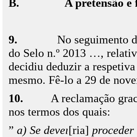
B.
A pretensão e
9.
No seguimento d
do Selo n.º 2013 …, relati
decidiu deduzir a respetiv
mesmo. Fê-lo a 29 de nov
10.
A reclamação grac
nos termos dos quais:
”
a) Se deveı
[ria]
proceder 