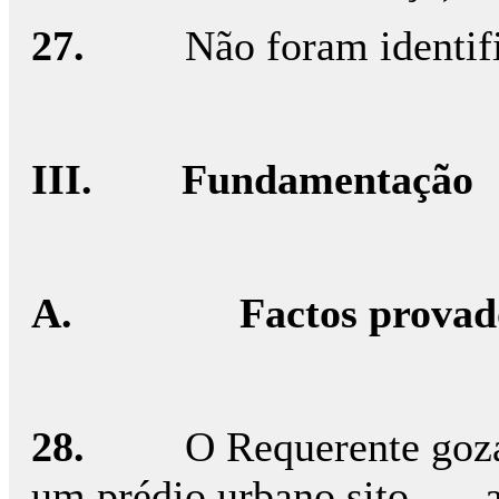
27.
Não foram identif
III.
Fundamentação
A.
Factos provad
28.
O Requerente goza
um prédio urbano sito …, a