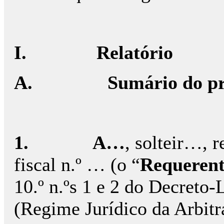
I.
Relatório
A.
Sumário do pr
1.
A…
, solteir…, 
fiscal n.º … (o “
Requeren
10.º n.ºs 1 e 2 do Decreto-
(Regime Jurídico da Arbit