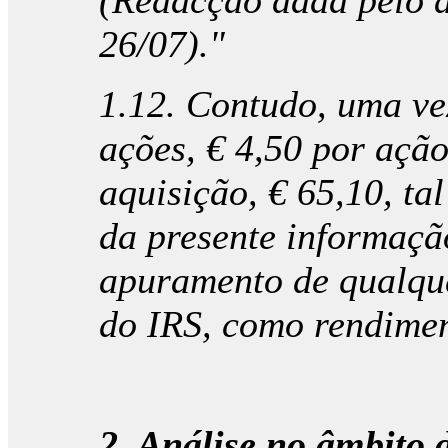
(Redacção dada pelo ar
26/07)."
1.12. Contudo, uma ve
ações, € 4,50 por ação
aquisição, € 65,10, ta
da presente informaçã
apuramento de qualqu
do IRS, como rendimen
2. Análise no âmbito d