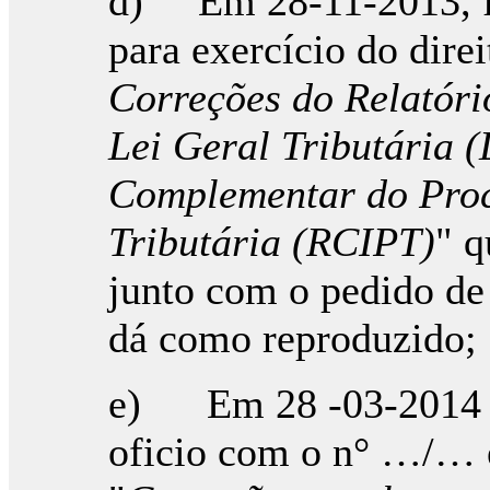
d) Em 28-11-2013, fo
para exercício do direi
Correções do Relatório
Lei Geral Tributária 
Complementar do Proc
Tributária (RCIPT)
" q
junto com o pedido de 
dá como reproduzido;
e) Em 28 -03-2014 fo
oficio com o n° …/… e