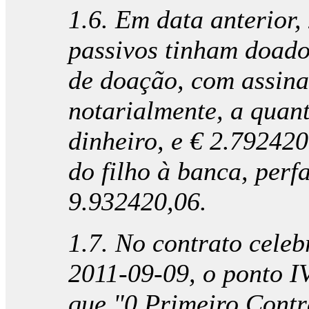
1.6. Em data anterior,
passivos tinham doado 
de doação, com assina
notarialmente, a quan
dinheiro, e € 2.792420
do filho à banca, per
9.932420,06.
1.7. No contrato celebr
2011-09-09, o ponto I
que "0 Primeiro Contra