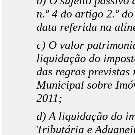
b
) O sujeito passivo
n.º 4 do artigo 2.º 
data referida na alín
c
) O valor patrimonia
liquidação do impost
das regras previstas
Municipal sobre Imóv
2011;
d
) A liquidação do i
Tributária e Aduanei