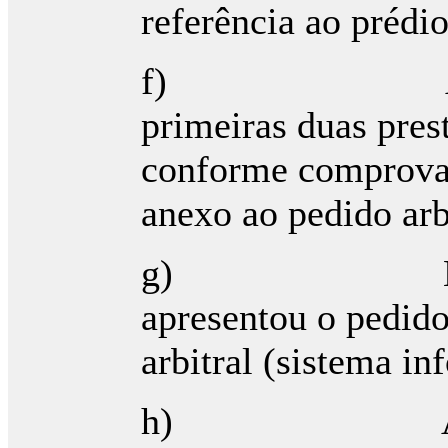
referência ao prédio
f) A Requer
primeiras duas pres
conforme comprova
anexo ao pedido arbi
g) Em 30-07-
apresentou o pedido
arbitral (sistema i
h) A requere