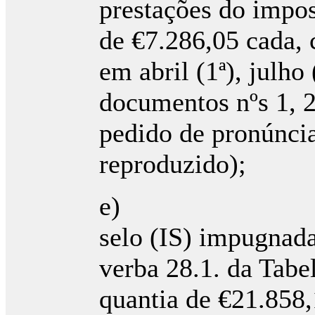
prestações do impos
de €7.286,05 cada,
em abril (1ª), julho 
documentos nºs 1, 2
pedido de pronúncia
reproduzido);
e) A liquida
selo (IS) impugnada
verba 28.1. da Tabe
quantia de €21.858,