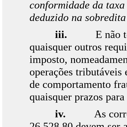
conformidade da taxa 
deduzido na sobredita
iii.
E não 
quaisquer outros requi
imposto, nomeadamente
operações tributáveis 
de comportamento fra
quaisquer prazos para
iv.
As corr
26.528,80 devem ser a