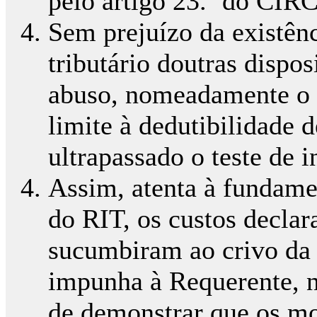
pelo artigo 23.º do CIRC
Sem prejuízo da existên
tributário doutras dispos
abuso, nomeadamente o 
limite à dedutibilidade 
ultrapassado o teste de 
Assim, atenta à fundame
do RIT, os custos decla
sucumbiram ao crivo da 
impunha à Requerente, na
de demonstrar que os mo