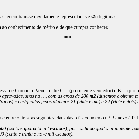
 encontram-se devidamente representadas e são legítimas.
o conhecimento de mérito e de que cumpra conhecer.
***
messa de Compra e Venda entre C… (promitente vendedor) e B… (promit
o aprovadas, sitas na …, com as áreas de 280 m2 (duzentos e oitenta 
rados) e designadas pelos números 21 (vinte e um) e 22 (vinte e dois)
tre outras, as seguintes cláusulas [cf. documento n.º 3 anexo à P. I.
 (cento e quarenta mil escudos), por conta do qual o promitente vend
 (cento e trinta e nove mil escudos).