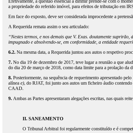
Efetivamente, a questão essencial a dirimir prende-se com o momen
a propriedade do referido imóvel, para efeitos de tributação em I
Em face do exposto, deve ser considerada improcedente a pretensão
A Requerida remata assim o seu articulado:
“Nestes termos, e nos demais que V. Exas. doutamente suprirão, d
impugnado e absolvendo-se, em conformidade, a entidade requeri
6.2.
Na mesma data, a Requerida juntou aos autos o respetivo pro
7.
No dia 19 de dezembro de 2017, teve lugar a reunião a que alude
do dia 20 de março de 2018, como data limite para a prolação da de
8.
Posteriormente, na sequência de requerimento apresentado pelo Re
alínea
e)
, do RJAT, foi junto aos autos um ficheiro áudio contend
CAAD.
9.
Ambas as Partes apresentaram alegações escritas, nas quais rei
II. SANEAMENTO
O Tribunal Arbitral foi regularmente constituído e é compet