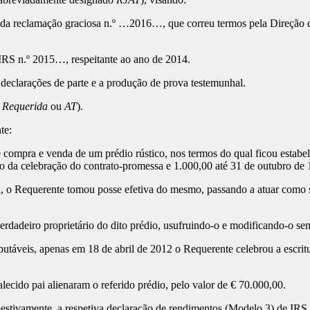
o da reclamação graciosa n.º …2016…, que correu termos pela Direção d
e IRS n.º 2015…, respeitante ao ano de 2014.
 declarações de parte e a produção de prova testemunhal.
,
Requerida
ou
AT
).
te:
compra e venda de um prédio rústico, nos termos do qual ficou estabel
o da celebração do contrato-promessa e 1.000,00 até 31 de outubro de 
 o Requerente tomou posse efetiva do mesmo, passando a atuar como se
erdadeiro proprietário do dito prédio, usufruindo-o e modificando-o se
mputáveis, apenas em 18 de abril de 2012 o Requerente celebrou a escrit
ecido pai alienaram o referido prédio, pelo valor de € 70.000,00.
estivamente, a respetiva declaração de rendimentos (Modelo 3) de IRS,