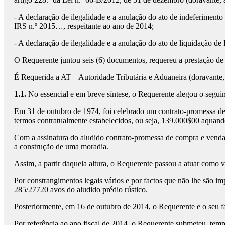
- A declaração de ilegalidade e a anulação do ato de indeferiment
IRS n.º 2015…, respeitante ao ano de 2014;
- A declaração de ilegalidade e a anulação do ato de liquidação d
O Requerente juntou seis (6) documentos, requereu a prestação de
É Requerida a AT – Autoridade Tributária e Aduaneira (doravante
1.1.
No essencial e em breve síntese, o Requerente alegou o seguin
Em 31 de outubro de 1974, foi celebrado um contrato-promessa de 
termos contratualmente estabelecidos, ou seja, 139.000$00 aquand
Com a assinatura do aludido contrato-promessa de compra e venda,
a construção de uma moradia.
Assim, a partir daquela altura, o Requerente passou a atuar como v
Por constrangimentos legais vários e por factos que não lhe são i
285/27720 avos do aludido prédio rústico.
Posteriormente, em 16 de outubro de 2014, o Requerente e o seu fal
Por referência ao ano fiscal de 2014, o Requerente submeteu, temp