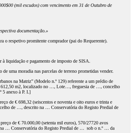
1.000$00 (mil escudos) com vencimento em 31 de Outubro de
respectiva documentação.»
a o respetivo promitente comprador (pai do Requerente).
ar à liquidação e pagamento de imposto de SISA.
o de uma moradia nas parcelas de terreno prometidas vender.
banos na Matriz” (Modelo n.º 129) referente a um prédio de
de 612,50 m2, localizado no …, Lote…, freguesia de …, concelho
º 5 anexo à P. I.]
eço de € 698,32 (seiscentos e noventa e oito euros e trinta e
celho de …, descrito na … Conservatória do Registo Predial de
 preço de € 70.000,00 (setenta mil euros), 570/27720 avos
to na … Conservatória do Registo Predial de … sob o n.º … da