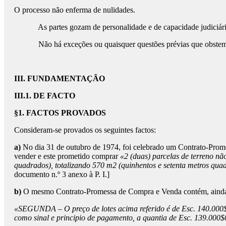
O processo não enferma de nulidades.
As partes gozam de personalidade e de capacidade judiciárias,
Não há exceções ou quaisquer questões prévias que obstem a
III. FUNDAMENTAÇÃO
III.1. DE FACTO
§1. FACTOS PROVADOS
Consideram-se provados os seguintes factos:
a)
No dia 31 de outubro de 1974, foi celebrado um Contrato-Pro
vender e este prometido comprar
«2 (duas) parcelas de terreno nã
quadrados), totalizando 570 m2 (quinhentos e setenta metros quad
documento n.º 3 anexo à P. I.]
b)
O mesmo Contrato-Promessa de Compra e Venda contém, ainda e en
«SEGUNDA – O preço de lotes acima referido é de Esc. 140.000$00
como sinal e principio de pagamento, a quantia de Esc. 139.000$00