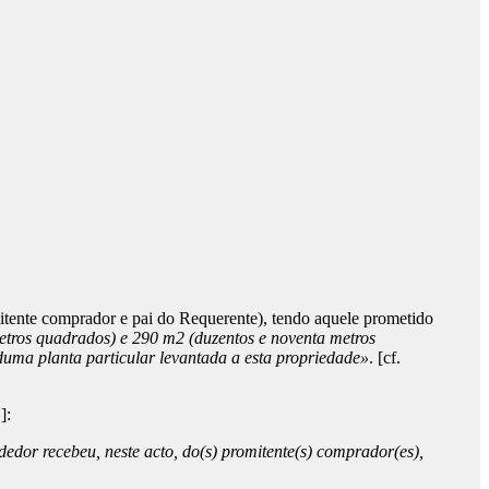
ente comprador e pai do Requerente), tendo aquele prometido
metros quadrados) e 290 m2 (duzentos e noventa metros
 duma planta particular levantada a esta propriedade»
. [cf.
]:
edor recebeu, neste acto, do(s) promitente(s) comprador(es),