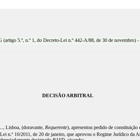
 G (artigo 5.º, n.º 1, do Decreto-Lei n.º 442-A/88, de 30 de novembro) -
DECISÃO ARBITRAL
…, Lisboa, (doravante,
Requerente
), apresentou pedido de constituição 
-Lei n.º 10/2011, de 20 de janeiro, que aprovou o Regime Jurídico da A
, abreviadamente designado
RJAT
), visando: