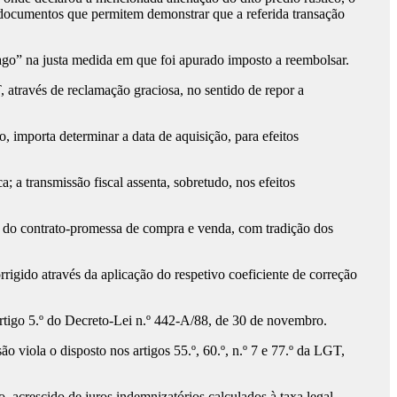
 documentos que permitem demonstrar que a referida transação
ago” na justa medida em que foi apurado imposto a reembolsar.
através de reclamação graciosa, no sentido de repor a
, importa determinar a data de aquisição, para efeitos
; a transmissão fiscal assenta, sobretudo, nos efeitos
ão do contrato-promessa de compra e venda, com tradição dos
rigido através da aplicação do respetivo coeficiente de correção
 artigo 5.º do Decreto-Lei n.º 442-A/88, de 30 de novembro.
 viola o disposto nos artigos 55.º, 60.º, n.º 7 e 77.º da LGT,
rescido de juros indemnizatórios calculados à taxa legal.