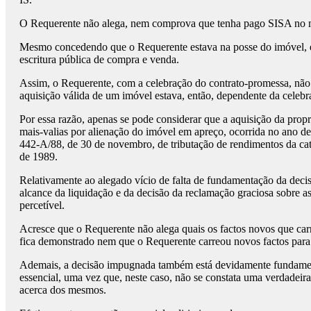
O Requerente não alega, nem comprova que tenha pago SISA no m
Mesmo concedendo que o Requerente estava na posse do imóvel, ess
escritura pública de compra e venda.
Assim, o Requerente, com a celebração do contrato-promessa, não 
aquisição válida de um imóvel estava, então, dependente da celebra
Por essa razão, apenas se pode considerar que a aquisição da prop
mais-valias por alienação do imóvel em apreço, ocorrida no ano de 
442-A/88, de 30 de novembro, de tributação de rendimentos da cat
de 1989.
Relativamente ao alegado vício de falta de fundamentação da deci
alcance da liquidação e da decisão da reclamação graciosa sobre as
percetível.
Acresce que o Requerente não alega quais os factos novos que carr
fica demonstrado nem que o Requerente carreou novos factos para 
Ademais, a decisão impugnada também está devidamente fundamenta
essencial, uma vez que, neste caso, não se constata uma verdadeir
acerca dos mesmos.