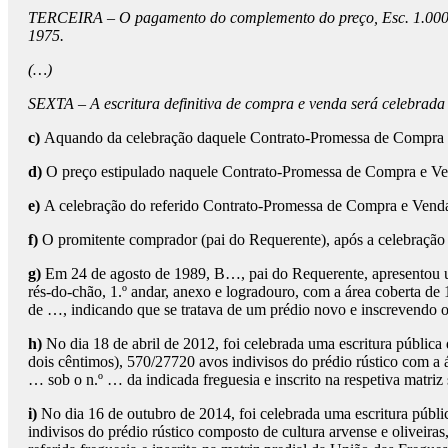
TERCEIRA – O pagamento do complemento do preço, Esc. 1.000$00 
1975.
(…)
SEXTA – A escritura definitiva de compra e venda será celebrada 
c)
Aquando da celebração daquele Contrato-Promessa de Compra e V
d)
O preço estipulado naquele Contrato-Promessa de Compra e Ve
e)
A celebração do referido Contrato-Promessa de Compra e Venda,
f)
O promitente comprador (pai do Requerente), após a celebração
g)
Em 24 de agosto de 1989, B…, pai do Requerente, apresentou um
rés-do-chão, 1.º andar, anexo e logradouro, com a área coberta d
de …, indicando que se tratava de um prédio novo e inscrevendo o
h)
No dia 18 de abril de 2012, foi celebrada uma escritura pública 
dois cêntimos), 570/27720 avos indivisos do prédio rústico com 
… sob o n.º … da indicada freguesia e inscrito na respetiva matriz
i)
No dia 16 de outubro de 2014, foi celebrada uma escritura públi
indivisos do prédio rústico composto de cultura arvense e olivei