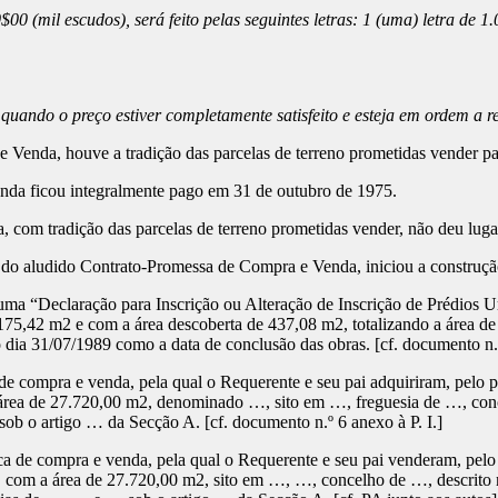
(mil escudos), será feito pelas seguintes letras: 1 (uma) letra de 
quando o preço estiver completamente satisfeito e esteja em ordem a 
enda, houve a tradição das parcelas de terreno prometidas vender par
nda ficou integralmente pago em 31 de outubro de 1975.
 com tradição das parcelas de terreno prometidas vender, não deu lug
 do aludido Contrato-Promessa de Compra e Venda, iniciou a construçã
a “Declaração para Inscrição ou Alteração de Inscrição de Prédios Ur
e 175,42 m2 e com a área descoberta de 437,08 m2, totalizando a área 
 dia 31/07/1989 como a data de conclusão das obras. [cf. documento n.
de compra e venda, pela qual o Requerente e seu pai adquiriram, pelo pr
a área de 27.720,00 m2, denominado …, sito em …, freguesia de …, con
 sob o artigo … da Secção A. [cf. documento n.º 6 anexo à P. I.]
ca de compra e venda, pela qual o Requerente e seu pai venderam, pelo
ras, com a área de 27.720,00 m2, sito em …, …, concelho de …, descri