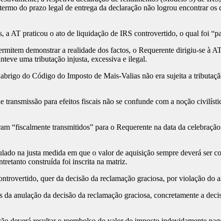
termo do prazo legal de entrega da declaração não logrou encontrar os
 a AT praticou o ato de liquidação de IRS controvertido, o qual foi “p
item demonstrar a realidade dos factos, o Requerente dirigiu-se à AT, 
teve uma tributação injusta, excessiva e ilegal.
brigo do Código do Imposto de Mais-Valias não era sujeita a tributação
transmissão para efeitos fiscais não se confunde com a noção civilística
oram “fiscalmente transmitidos” para o Requerente na data da celebraç
lado na justa medida em que o valor de aquisição sempre deverá ser cor
retanto construída foi inscrita na matriz.
 controvertido, quer da decisão da reclamação graciosa, por violação do
 da anulação da decisão da reclamação graciosa, concretamente a decisão
erá resultar o reembolso do valor de imposto indevidamente pago, ac