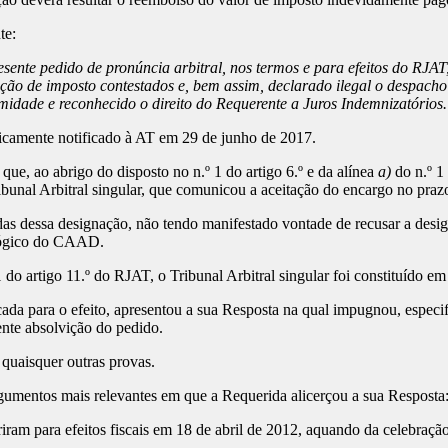
te:
esente pedido de pronúncia arbitral, nos termos e para efeitos do RJ
ação de imposto contestados e, bem assim, declarado ilegal o despacho
midade e reconhecido o direito do Requerente a Juros Indemnizatórios.
aticamente notificado à AT em 29 de junho de 2017.
e, ao abrigo do disposto no n.º 1 do artigo 6.º e da alínea
a)
do n.º 1
nal Arbitral singular, que comunicou a aceitação do encargo no prazo
s dessa designação, não tendo manifestado vontade de recusar a designa
ológico do CAAD.
 do artigo 11.º do RJAT, o Tribunal Arbitral singular foi constituído e
ada para o efeito, apresentou a sua Resposta na qual impugnou, espec
nte absolvição do pedido.
quaisquer outras provas.
gumentos mais relevantes em que a Requerida alicerçou a sua Resposta
iram para efeitos fiscais em 18 de abril de 2012, aquando da celebraç