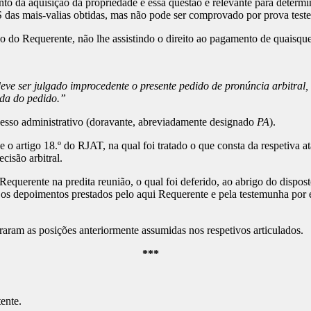
to da aquisição da propriedade e essa questão é relevante para determ
RS das mais-valias obtidas, mas não pode ser comprovado por prova test
 do Requerente, não lhe assistindo o direito ao pagamento de quaisque
eve ser julgado improcedente o presente pedido de pronúncia arbitral, 
da do pedido.
”
cesso administrativo (doravante, abreviadamente designado
PA
).
 o artigo 18.º do RJAT, na qual foi tratado o que consta da respetiva a
cisão arbitral.
querente na predita reunião, o qual foi deferido, ao abrigo do dispost
o os depoimentos prestados pelo aqui Requerente e pela testemunha por
teraram as posições anteriormente assumidas nos respetivos articulado
***
ente.