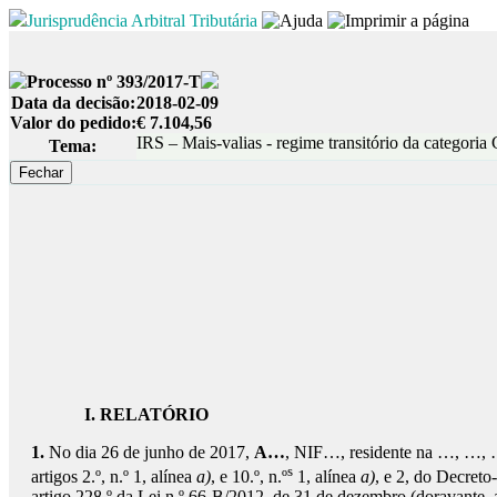
Jurisprudência Arbitral Tributária
Processo nº 393/2017-T
Data da decisão:
2018-02-09
Valor do pedido:
€ 7.104,56
IRS – Mais-valias - regime transitório da categoria
Tema:
I. RELATÓRIO
1.
No dia 26 de junho de 2017,
A…
, NIF…, residente na …, …, 
s
artigos 2.º, n.º 1, alínea
a)
, e 10.º, n.º
1, alínea
a)
, e 2, do Decreto
artigo 228.º da Lei n.º 66-B/2012, de 31 de dezembro (doravante