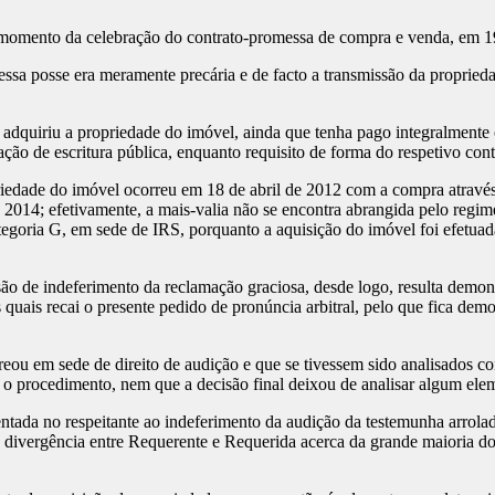
omento da celebração do contrato-promessa de compra e venda, em 19
a posse era meramente precária e de facto a transmissão da proprieda
adquiriu a propriedade do imóvel, ainda que tenha pago integralmente 
ção de escritura pública, enquanto requisito de forma do respetivo cont
riedade do imóvel ocorreu em 18 de abril de 2012 com a compra através 
2014; efetivamente, a mais-valia não se encontra abrangida pelo regime 
egoria G, em sede de IRS, porquanto a aquisição do imóvel foi efetuad
são de indeferimento da reclamação graciosa, desde logo, resulta demon
 quais recai o presente pedido de pronúncia arbitral, pelo que fica dem
eou em sede de direito de audição e que se tivessem sido analisados c
o procedimento, nem que a decisão final deixou de analisar algum elem
da no respeitante ao indeferimento da audição da testemunha arrolad
a divergência entre Requerente e Requerida acerca da grande maioria d