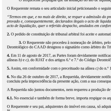
O Requerente remata o seu articulado inicial peticionando o seguin
“
Termos em que, e no mais de direito, se requer a admissão do pr
provado e, consequentemente, declarados ilegais o acto de liquid
acto de liquidação, quer o referido despacho, anulados em confor
2.
O pedido de constituição de tribunal arbitral foi aceite e autom
3.
O Requerente não procedeu à nomeação de árbitro, pelo qu
Deontológico do CAAD designou o signatário como árbitro do Tribu
4.
Em 11 de agosto de 2017, as Partes foram devidamente notificada
alíneas
b)
e
c)
, do RJAT e dos artigos 6.º e 7.º do Código Deont
5.
Assim, em conformidade com o preceituado na alínea
c)
do n.º 1
6.
No dia 26 de outubro de 2017, a Requerida, devidamente notific
concluiu pela improcedência da presente ação, com a sua conseque
A Requerida não juntou documentos, nem requereu a produção de 
6.1.
No essencial e também de forma breve, importa respigar os ar
O Requerente e seu pai, adquirentes do imóvel em causa, só adquir
IS.