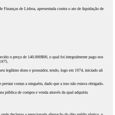
e Finanças de Lisboa, apresentada contra o ato de liquidação de
ecido o preço de 140.000$00, o qual foi integralmente pago nos
1975.
u legítimo dono e possuidor, tendo, logo em 1974, iniciado ali
m prestar contas a ninguém, dado que a isso não estava obrigado.
ura pública de compra e venda através da qual adquiriu
 onde declarou a mencionada alienação do dito prédio rústico, o