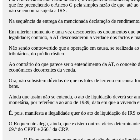
que fez preenchendo o Anexo G pela simples razão de que, até ao 
não se encontra sujeita a IRS.
Na sequência da entrega da mencionada declaração de rendimentos,
Em ulterior momento e uma vez descobertos os documentos que perm
legalidade; contudo, a AT desconsiderou a verdade dos factos e man
Não sendo controvertido que a operação em causa, se realizada ao a
tributários, do prédio rústico.
Ao contrário do que parece ser o entendimento da AT, o conceito de 
económicos decorrentes da venda.
Ora, não subsistem dúvidas de que os lotes de terreno em causa f
bens.
Ainda que assim não se entenda, o ato de liquidação deverá ser anu
monetária, por referência ao ano de 1989, data em que a vivenda ent
É, pois, manifesta a ilegalidade quer do ato de liquidação de IRS
O Requerente alega, ainda, que existem outros vícios determinantes
69.º do CPPT e 266.º da CRP.
O Requerente propugna que da anulação do ato de liquidação dev