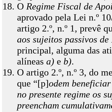
O
Regime Fiscal de Apoi
aprovado pela Lei n.º 1
artigo 2.º, n.º 1, prevê 
aos sujeitos passivos de
principal, alguma das at
alíneas
a)
e
b)
.
O artigo 2.º, n.º 3, do 
que “[p]
odem beneficiar 
no presente regime os su
preencham cumulativamen