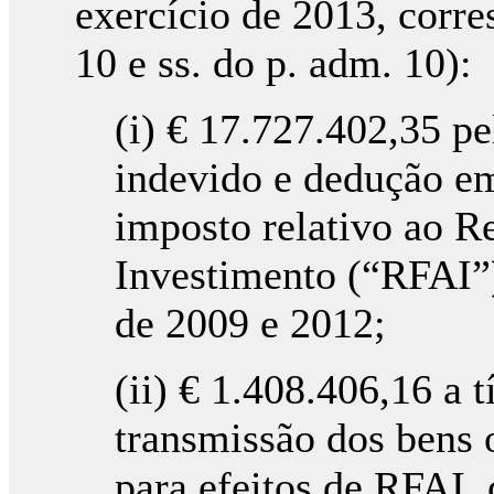
exercício de 2013, corres
10 e ss. do p. adm. 10):
(i) € 17.727.402,35 p
indevido e dedução e
imposto relativo ao R
Investimento (“RFAI”)
de 2009 e 2012;
(ii) € 1.408.406,16 a t
transmissão dos bens 
para efeitos de RFAI,