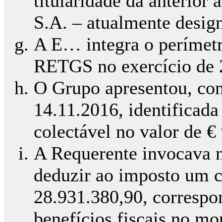
titularidade da anterior
S.A. – atualmente desi
A E… integra o perímet
RETGS no exercício de 
O Grupo apresentou, co
14.11.2016, identificad
colectável no valor de €
A Requerente invocava na
deduzir ao imposto um cr
28.931.380,90, correspon
benefícios fiscais no mo