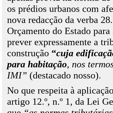
os prédios urbanos com afe
nova redacção da verba 28.
Orçamento do Estado para 2
prever expressamente a tri
construção
“
cuja edificaçã
para habitação
,
nos termo
IMI”
(destacado nosso).
No que respeita à aplicação
artigo 12.º, n.º 1, da Lei 
que
“as normas tributária