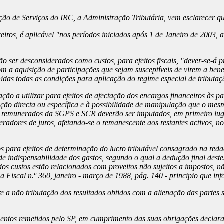
ção de Serviços do IRC, a Administração Tributária, vem esclarecer q
eiros, é aplicável "nos períodos iniciados após 1 de Janeiro de 2003, 
ão ser desconsiderados como custos, para efeitos fiscais, "dever-se-á p
om a aquisição de participações que sejam susceptíveis de virem a benef
as todas as condições para aplicação do regime especial de tributação
ção a utilizar para efeitos de afectação dos encargos financeiros às p
tação directa ou específica e à possibilidade de manipulação que o me
s remunerados da SGPS e SCR deverão ser imputados, em primeiro lug
eradores de juros, afetando-se o remanescente aos restantes activos, 
 para efeitos de determinação do lucro tributável consagrado na redaçã
de indispensabilidade dos gastos, segundo o qual a dedução final des
dos custos estão relacionados com proveitos não sujeitos a impostos, não
a Fiscal n.º 360, janeiro - março de 1988, pág. 140 - principio que in
a não tributação dos resultados obtidos com a alienação das partes so
mentos remetidos pelo SP, em cumprimento das suas obrigações declarat