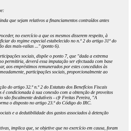
ue:
ainda que sejam relativos a financiamentos contraídos antes
roceder, no exercício a que os mesmos disserem respeito, à
iciar do regime especial estabelecido no n.º 2 do artigo 31º do
 das mais-valias ..." (ponto 6).
articipações sociais, dispõe o ponto 7, que "dada a extrema
smo permitiria, deverá essa imputação ser efectuada com base
ar, aos empréstimos remunerados por estes concedidos às
nomeadamente, participações sociais, proporcionalmente ao
o do artigo 32.º n.º 2 do Estatuto dos Benefícios Fiscais
tes é condicionada à sua conexão com a obtenção de proveitos
 são fiscalmente dedutíveis - cfr Freitas Pereira, "A
forma o disposto no artigo 23.º do Código do IRC.
ciais e a dedutibilidade dos gastos associados à detenção
ivas, implica que, se objetive que no exercício em causa, foram