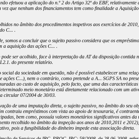
não efetuou a aplicação do n.º 2 do Artigo 32º do EBF, relativamente 
ma vez que nenhum dos financiamentos tem como finalidade a Aquisição
idos no âmbito dos procedimentos inspetivos aos exercícios de 2010, 2
o C... .
, somos a concluir que o sujeito passivo considera que os empréstimo
 a aquisição das ações C... .
 pode ser acolhido, face à interpretação da AT da disposição contida no
.2.1. do presente relatório.
o social da sociedade em questão, não é possível estabelecer uma rel
de ações C...), nem o contrário, como pretende a A... SGPS SA no pres
uradas ao custo de aquisição, pelo facto, que uma das características
determinado meio monetário está diretamente relacionado com um ativo
ida circular 07/2004 de 30/03.
tivação de uma imputação direta, o sujeito passivo, no âmbito do seu ob
m contraiu empréstimos com vista ao apoio de tesouraria, é contraente
icipadas, bem como, possuía valores monetários significativos antes da
emento recolhido no âmbito da inspeção aos anos de 2010,2011 e 2012),
ivo, pois a fungibilidade do dinheiro impede esta associação direta.
reção de Serviços de IRC, PROC. IRC: 58/2008, de 28-06-2008, referin