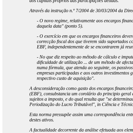
dos capitais próprios das participações detidas.
Através da instrução n.º 7/2004 de 30/03/2004 da Dire
- O novo regime, relativamente aos encargos financ
daquela data" (ponto 5).
- O exercício em que os encargos financeiros dever
correcção fiscal dos que tiverem sido suportados c
EBF, independentemente de se encontrarem já reunid
- No que diz respeito ao método de cálculo e imputa
dificuldade de utilização ... de um método de afec
numa fórmula, que atenda ao seguinte, os passivo
empresas participadas e aos outros investimentos g
respectivo custo de aquisição".
A desconsideração como gasto dos encargos financeiros
(EBF), consubstancia um corolário do principio geral 
sujeitos a imposto, e do qual resulta que "se determina
Periodização do Lucro Tributável", in Ciência e Técnic
Esta norma pressupõe assim uma correspondência entre 
destes ativos.
A factualidade decorrente da análise efetuada aos ele