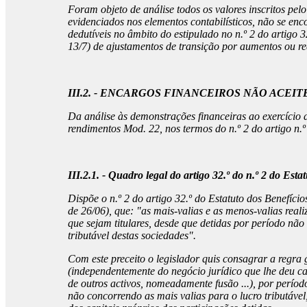
Foram objeto de análise todos os valores inscritos pe
evidenciados nos elementos contabilísticos, não se enc
dedutíveis no âmbito do estipulado no n.º 2 do artigo 
13/7) de ajustamentos de transição por aumentos ou redu
III.2. - ENCARGOS FINANCEIROS NÃO ACEIT
Da análise às demonstrações financeiras ao exercício 
rendimentos Mod. 22, nos termos do n.º 2 do artigo n.º
III.2.1. - Quadro legal do artigo 32.º do n.º 2 do Est
Dispõe o n.º 2 do artigo 32.º do Estatuto dos Benefíci
de 26/06), que: "as mais-valias e as menos-valias real
que sejam titulares, desde que detidas por período nã
tributável destas sociedades".
Com este preceito o legislador quis consagrar a regra 
(independentemente do negócio jurídico que lhe deu cau
de outros activos, nomeadamente fusão ...), por períod
não concorrendo as mais valias para o lucro tributáve