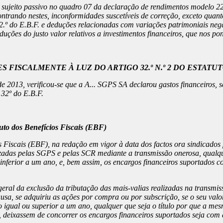
lo sujeito passivo no quadro 07 da declaração de rendimentos modelo 2
ontrando nestes, inconformidades suscetíveis de correção, exceto quan
32.º do E.B.F. e deduções relacionadas com variações patrimoniais nega
ções do justo valor relativos a investimentos financeiros, que nos ponto
ES FISCALMENTE À LUZ DO ARTIGO 32.º N.º 2 DO ESTATU
de 2013, verificou-se que a A... SGPS SA declarou gastos financeiros
 32º do E.B.F.
atuto dos Benefícios Fiscais (EBF)
os Fiscais (EBF), na redação em vigor à data dos factos ora sindicados
izadas pelas SGPS e pelas SCR mediante a transmissão onerosa, qualquer
o inferior a um ano, e, bem assim, os encargos financeiros suportados
geral da exclusão da tributação das mais-valias realizadas na transmi
sa, se adquiriu as ações por compra ou por subscrição, se o seu valor
o igual ou superior a um ano, qualquer que seja o título por que a me
l, deixassem de concorrer os encargos financeiros suportados seja com