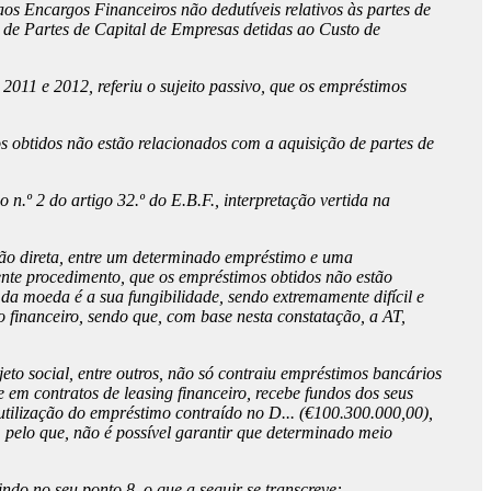
aos Encargos Financeiros não dedutíveis relativos às partes de
 de Partes de Capital de Empresas detidas ao Custo de
011 e 2012, referiu o sujeito passivo, que os empréstimos
s obtidos não estão relacionados com a aquisição de partes de
 n.º 2 do artigo 32.º do E.B.F., interpretação vertida na
ação direta, entre um determinado empréstimo e uma
ente procedimento, que os empréstimos obtidos não estão
 da moeda é a sua fungibilidade, sendo extremamente difícil e
 financeiro, sendo que, com base nesta constatação, a AT,
jeto social, entre outros, não só contraiu empréstimos bancários
 em contratos de leasing financeiro, recebe fundos dos seus
 utilização do empréstimo contraído no D... (€100.300.000,00),
 pelo que, não é possível garantir que determinado meio
do no seu ponto 8, o que a seguir se transcreve: