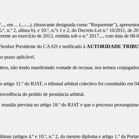
n.º..., em ... (...-...), (doravante designada como "Requerente"), apresen
 6.º, n.º 2, alínea b), e 10.º, n.ºs 1 e 2, do Decreto-Lei n.º 10/2011, de
erente ao exercício de 2013, emitida sob o n.º 2017..., com data de 08-
 Senhor Presidente do CAAD e notificado à
AUTORIDADE TRIBU
o prazo aplicável.
ros, não tendo manifestado vontade de recusar, nos termos conjugados do
artigo 11.º do RJAT, o tribunal arbitral colectivo foi constituído em 0
ocedência do pedido de pronúncia arbitral.
 reunião prevista no artigo 18.º do RJAT e que o processo prosseguisse
ítimas (artigos 4.º e 10.º, n.º 2, do mesmo diploma e artigo 1.º da Por