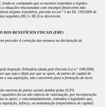
2, tendo-se constatado que os mesmos respeitam a registos
to a situações relacionadas com encargos financeiros não
tivas (regime transitório, previsto no art.º 5 do DL 159/2009 de
s seguintes (III.2 e III.3) se descrevem.
TO DOS BENEFÍCIOS FISCAIS (EBF)
, sem proceder à correção dos mesmos na declaração de
 pela Inspeção Tributária (dada pelo Decreto-Lei n.º 108/2008,
 que seja o título por que se opere, de partes de capital de
 com a sua aquisição, não concorrem para a formação do lucro
ssão onerosa de partes sociais detidas pelas SGPS
 aquisitivo foi ou não objecto de valorização, por incorporação
sma se opere, e concomitantemente, entendeu o legislador que,
 a aquisição, reforço, ou manutenção (empréstimos de capital)