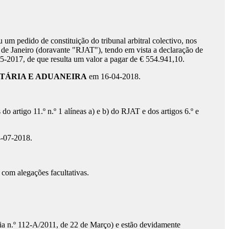
tou um pedido de constituição do tribunal arbitral colectivo, nos
 20 de Janeiro (doravante "RJAT"), tendo em vista a declaração de
05-2017, de que resulta um valor a pagar de € 554.941,10.
TÁRIA E ADUANEIRA
em 16-04-2018.
 artigo 11.º n.º 1 alíneas a) e b) do RJAT e dos artigos 6.º e
4-07-2018.
 com alegações facultativas.
taria n.º 112-A/2011, de 22 de Março) e estão devidamente