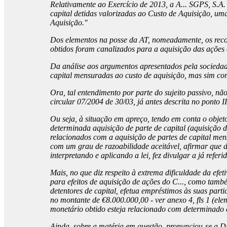
Relativamente ao Exercício de 2013, a A... SGPS, S.A. 
capital detidas valorizadas ao Custo de Aquisição, u
Aquisição."
Dos elementos na posse da AT, nomeadamente, os recolh
obtidos foram canalizados para a aquisição das ações d
Da análise aos argumentos apresentados pela sociedade
capital mensuradas ao custo de aquisição, mas sim com
Ora, tal entendimento por parte do sujeito passivo, não
circular 07/2004 de 30/03, já antes descrita no ponto III
Ou seja, à situação em apreço, tendo em conta o objet
determinada aquisição de parte de capital (aquisição 
relacionados com a aquisição de partes de capital mens
com um grau de razoabilidade aceitável, afirmar que 
interpretando e aplicando a lei, fez divulgar a já refer
Mais, no que diz respeito à extrema dificuldade da efe
para efeitos de aquisição de ações do C..., como també
detentores de capital, efetua empréstimos às suas part
no montante de €8.000.000,00 - ver anexo 4, fls 1 (el
monetário obtido esteja relacionado com determinado at
Ainda, sobre a matéria em questão, pronunciou-se a Di