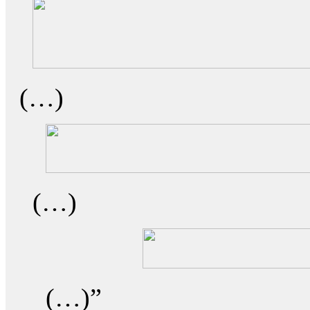
(…)
(…)
(…)”