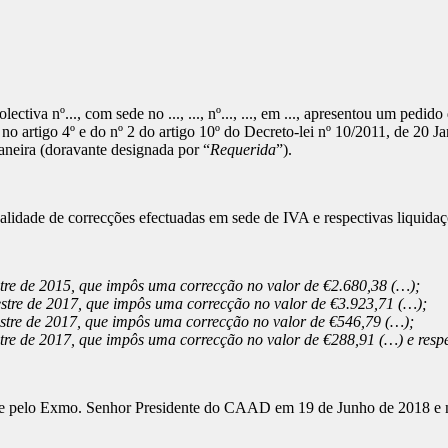
olectiva nº..., com sede no ..., ..., nº..., ..., em ..., apresentou um pedi
 no artigo 4º e do nº 2 do artigo 10º do Decreto-lei nº 10/2011, de 20 
aneira (doravante designada por “
Requerida
”).
alidade de correcções efectuadas em sede de IVA e respectivas liquidaç
mestre de 2015, que impôs uma correcção no valor de €2.680,38 (…);
imestre de 2017, que impôs uma correcção no valor de €3.923,71 (…);
mestre de 2017, que impôs uma correcção no valor de €546,79 (…);
imestre de 2017, que impôs uma correcção no valor de €288,91 (…) e re
eite pelo Exmo. Senhor Presidente do CAAD em 19 de Junho de 2018 e n