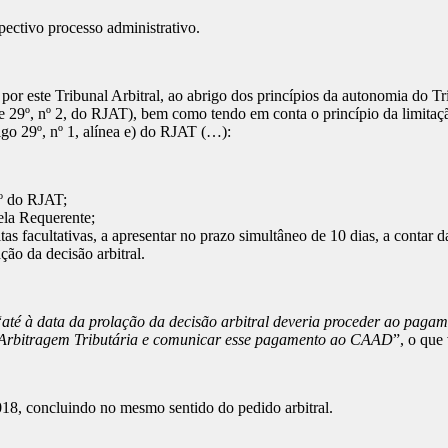
pectivo processo administrativo.
por este Tribunal Arbitral, ao abrigo dos princípios da autonomia do Tr
, e 29º, nº 2, do RJAT), bem como tendo em conta o princípio da limitaç
igo 29º, nº 1, alínea e) do RJAT (…):
8º do RJAT;
ela Requerente;
s facultativas, a apresentar no prazo simultâneo de 10 dias, a contar d
ão da decisão arbitral.
“
até à data da prolação da decisão arbitral deveria proceder ao pagam
e Arbitragem Tributária e comunicar esse pagamento ao CAAD
”, o que
8, concluindo no mesmo sentido do pedido arbitral.