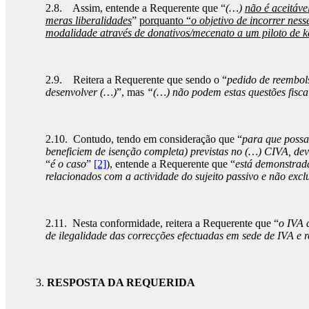
2.8. Assim, entende a Requerente que “
(…)
não é aceitáve
meras liberalidades
”
porquanto “
o objetivo de incorrer nes
modalidade através de donativos/mecenato a um piloto de k
2.9. Reitera a Requerente que sendo o “
pedido de reembols
desenvolver (…)
”, mas
“(…) não podem estas questões fiscai
2.10. Contudo, tendo em consideração que “
para que possa
beneficiem de isenção completa) previstas no (…) CIVA, dev
“
é o caso
”
[2]
), entende a Requerente que “
está demonstrada
relacionados com a actividade do sujeito passivo e não excl
2.11. Nesta conformidade, reitera a Requerente que “
o IVA 
de ilegalidade das correcções efectuadas em sede de IVA e r
RESPOSTA DA REQUERIDA