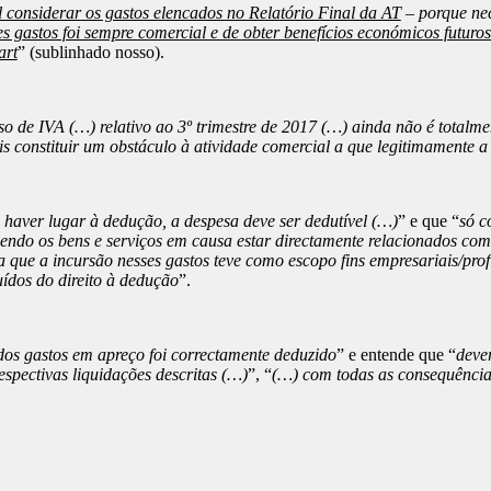
l considerar os gastos elencados no Relatório Final da AT
– porque nec
ses gastos foi sempre comercial e de obter benefícios económicos futu
art
” (sublinhado nosso).
o de IVA (…) relativo ao 3º trimestre de 2017 (…) ainda não é totalme
s constituir um obstáculo à atividade comercial a que legitimamente 
 haver lugar à dedução, a despesa deve ser dedutível (…)
” e que “
só c
endo os bens e serviços em causa estar directamente relacionados com 
 que a incursão nesses gastos teve como escopo fins empresariais/prof
uídos do direito à dedução
”.
dos gastos em apreço foi correctamente deduzido
” e entende que “
deve
espectivas liquidações descritas (…)
”, “
(…) com todas as consequência