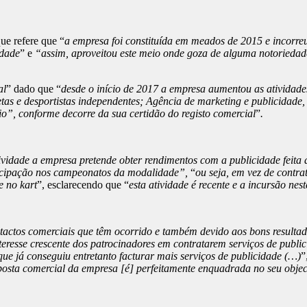
ue refere que “
a empresa foi constituída em meados de 2015 e incorreu
idade
” e
“assim, aproveitou este meio onde goza de alguma notoriedade 
al
” dado que “
desde o início de 2017 a empresa aumentou as atividades 
tas e desportistas independentes; Agência de marketing e publicidade
io”, conforme decorre da sua certidão do registo comercial
”
.
vidade a empresa pretende obter rendimentos com a publicidade feita a 
rticipação nos campeonatos da modalidade”,
“
ou seja, em vez de contr
e no kart
”, esclarecendo que “
esta atividade é recente e a incursão ne
tactos comerciais que têm ocorrido e também devido aos bons resultado
teresse crescente dos patrocinadores em contratarem serviços de publi
ue já conseguiu entretanto facturar mais serviços de publicidade (…)
”
posta comercial da empresa [é] perfeitamente enquadrada no seu objec