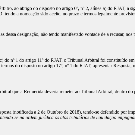
ro, ao abrigo do disposto no artigo 6º, nº 2, alínea a) do RJAT, a si
tendo a nomeação sido aceite, no prazo e termos legalmente previsto
s dessa designação, não tendo manifestado vontade de a recusar, nos te
do nº 1 do artigo 11º do RJAT, o Tribunal Arbitral foi constituído em 
 termos do disposto no artigo 17º, nº 1 do RJAT, apresentar Resposta, n
bitral que a Requerida deveria remeter ao Tribunal Arbitral, dentro do 
posta (notificada a 2 de Outubro de 2018), tendo-se defendido por im
ntendo-se na ordem jurídica os atos tributários de liquidação impugn