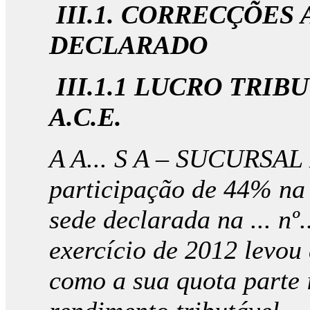
III.1. CORRECÇÕES
DECLARADO
III.1.1 LUCRO TRI
A.C.E.
A A... S A – SUCURSA
participação de 44% na 
sede declarada na ... nº..
exercício de 2012 levou
como a sua quota parte 