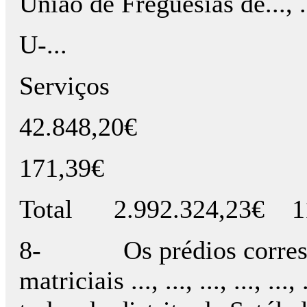
União de Freguesias de..., ..., .
U-...
Serviços
42.848,20€
171,39€
Total
2.992.324,23€
1
8-
Os prédios corre
matriciais ..., ..., ..., ..., ..., ...