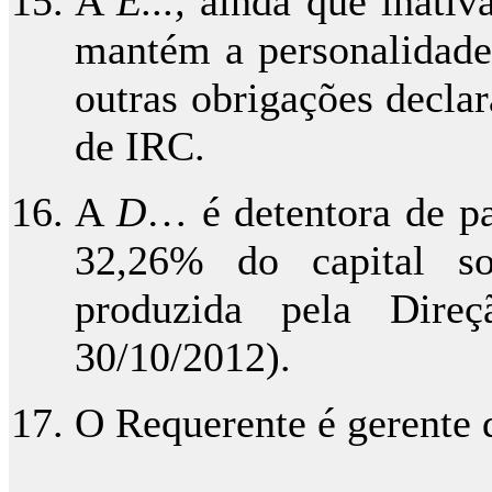
A
E...,
ainda que inativ
mantém a personalidade
outras obrigações decla
de IRC.
A
D
… é detentora de pa
32,26% do capital so
produzida pela Dir
30/10/2012).
O Requerente é gerente d