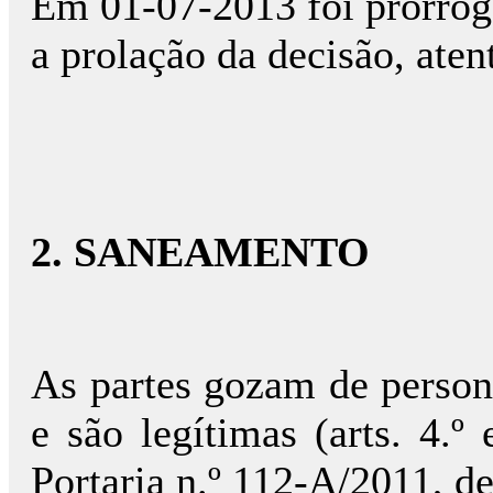
Em 01-07-2013 foi prorrog
a prolação da decisão, ate
2. SANEAMENTO
As partes gozam de persona
e são legítimas (arts. 4.º 
Portaria n.º 112-A/2011, d