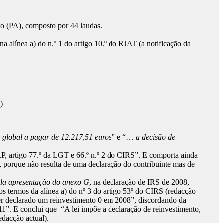
o (PA), composto por 44 laudas.
a alínea a) do n.º 1 do artigo 10.º do RJAT (a notificação da
)
or global a pagar de 12.217,51 euros
” e “…
a decisão de
, artigo 77.º da LGT e 66.º n.º 2 do CIRS”. E comporta ainda
, porque não resulta de uma declaração do contribuinte mas de
da apresentação do anexo G
, na declaração de IRS de 2008,
 termos da alínea a) do nº 3 do artigo 53º do CIRS (redacção
ter declarado um reinvestimento 0 em 2008”, discordando da
11”. E conclui que “A lei impõe a declaração de reinvestimento,
edacção actual).