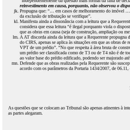
“independentemente da questão mais formal da falta de decl
reinvestimento em causa, porquanto, não observou o dispos
Propugna que: “… em casos de melhoramento do imóvel … é ne
da exclusão de tributação se verifique”.
Manifesta ainda a dissonância com a leitura que a Requerent
considera que essa leitura “é ilegal porquanto viola o dispos
que as obras em causa (seja de construção, ampliação ou me
A AT discorda ainda da leitura que a Requerente propugna da
do CIRS, apenas se aplica às situações em que as obras de r
VPT de um prédio”. “No que respeita à área bruta de construç
um prédio ser classificada como de T3 ou de T4 não é de tod
ao valor base do prédio edificado, podendo ser majorado até
Defende que as obras realizadas pela Requerente são suscep
acordo com os parâmetros da Portaria 1434/2007, de 06.11, o 
As questões que se colocam ao Tribunal são apenas atinentes à inter
as partes alegaram.