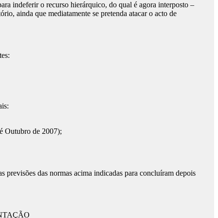
a indeferir o recurso hierárquico, do qual é agora interposto –
tório, ainda que mediatamente se pretenda atacar o acto de
tes:
is:
té Outubro de 2007);
das previsões das normas acima indicadas para concluíram depois
ENTAÇÃO