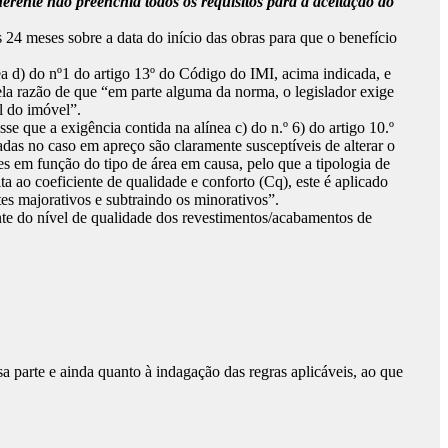
rente não preenchia todos os requisitos para a aceitação do
24 meses sobre a data do início das obras para que o benefício
ea d) do nº1 do artigo 13º do Código do IMI, acima indicada, e
ela razão de que “em parte alguma da norma, o legislador exige
l do imóvel”.
 que a exigência contida na alínea c) do n.º 6) do artigo 10.º
adas no caso em apreço são claramente susceptíveis de alterar o
es em função do tipo de área em causa, pelo que a tipologia de
 ao coeficiente de qualidade e conforto (Cq), este é aplicado
es majorativos e subtraindo os minorativos”.
nte do nível de qualidade dos revestimentos/acabamentos de
sa parte e ainda quanto à indagação das regras aplicáveis, ao que