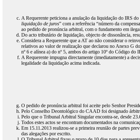
A Requerente peticiona a anulação da liquidação do IRS do
liquidação de juros
” com a referência “número da compensa
ao pedido de pronúncia arbitral, com o fundamento em ilegali
Do acto tributário de liquidação, objecto de dissonância, r
Considera a Requerente que a AT ao não considerar o reinv
relativos ao valor de realização que declarou no Anexo G do
nº 6 e alínea a) do nº 5, ambos do artigo 10º do Código do I
A Requerente impugna directamente (imediatamente) a decisã
legalidade da liquidação acima indicada.
O pedido de pronúncia arbitral foi aceite pelo Senhor Pre
Pelo Conselho Deontológico do CAAD foi designado árbitro o
Pelo que o Tribunal Arbitral Singular encontra-se, desde 23.0
Todos estes actos se encontram documentados na comunicação
Em 15.11.2013 realizou-se a primeira reunião de partes prev
das alegações por escrito.
O Tribunal Arbitral fixou o prazo de 10 dias para a apresent