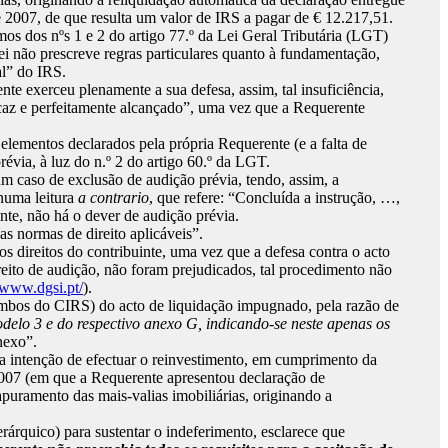
e 2007, de que resulta um valor de IRS a pagar de € 12.217,51.
os dos nºs 1 e 2 do artigo 77.º da Lei Geral Tributária (LGT)
ei não prescreve regras particulares quanto à fundamentação,
al” do IRS.
te exerceu plenamente a sua defesa, assim, tal insuficiência,
eficaz e perfeitamente alcançado”, uma vez que a Requerente
elementos declarados pela própria Requerente (e a falta de
révia, à luz do n.º 2 do artigo 60.º da LGT.
 caso de exclusão de audição prévia, tendo, assim, a
 numa leitura
a contrario
, que refere: “Concluída a instrução, …,
nte, não há o dever de audição prévia.
s normas de direito aplicáveis”.
s direitos do contribuinte, uma vez que a defesa contra o acto
ireito de audição, não foram prejudicados, tal procedimento não
//www.dgsi.pt/
).
 4, ambos do CIRS) do acto de liquidação impugnado, pela razão de
delo 3 e do respectivo anexo G, indicando-se neste apenas os
nexo”.
a intenção de efectuar o reinvestimento, em cumprimento da
e 2007 (em que a Requerente apresentou declaração de
apuramento das mais-valias imobiliárias, originando a
árquico) para sustentar o indeferimento, esclarece que