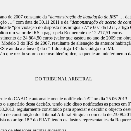
 ano de 2007 constante da “
demonstração de liquidação de IRS
” … dat
ção …” com data de 30.11.2011 e da “
demonstração de acerto de con
dade “por violação do disposto nos artigos 77.º e 60.º da LGT, artigo 66
esultou um valor de IRS a pagar pela Requerente de 12 217,51 euros.
estimento de 24 804,50 euros (valor que gastou no ano de 2009 em obr
 Modelo 3 do IRS de 2007, resultante de alienação da anterior habitaçã
RS e ainda a alínea d) do nº 1 do artigo 13º do Código do IMI.
o que recaiu sobre o recurso hierárquico, sequente ao indeferimento d
DO TRIBUNAL ARBITRAL
sidente do CAAD e automaticamente notificado à AT no dia 25.06.2013.
 signatário desta decisão, tendo sido disso notificadas as partes em 
8.2013, regularmente constituído para apreciar e decidir o objecto deste
 de constituição do Tribunal Arbitral Singular com data de 23.08.201
ista no artigo 18.º do RJAT, tendo os ilustres representantes da Reque
ação de alegações escritas sucessivas.