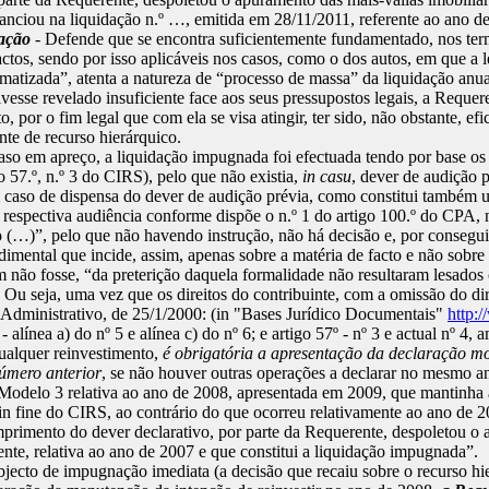
tanciou na liquidação n.º …, emitida em 28/11/2011, referente ao ano d
dação
- Defende que se encontra suficientemente fundamentado, nos term
ctos, sendo por isso aplicáveis nos casos, como o dos autos, em que a l
matizada”, atenta a natureza de “processo de massa” da liquidação anu
sse revelado insuficiente face aos seus pressupostos legais, a Requeren
, por o fim legal que com ela se visa atingir, ter sido, não obstante, 
te de recurso hierárquico.
aso em apreço, a liquidação impugnada foi efectuada tendo por base os 
 57.º, n.º 3 do CIRS), pelo que não existia,
in casu
, dever de audição p
caso de dispensa do dever de audição prévia, como constitui também um
da respectiva audiência conforme dispõe o n.º 1 do artigo 100.º do CPA,
o (…)”, pelo que não havendo instrução, não há decisão e, por consegui
mental que incide, assim, apenas sobre a matéria de facto e não sobre a
 não fosse, “da preterição daquela formalidade não resultaram lesados o
. Ou seja, uma vez que os direitos do contribuinte, com a omissão do d
l Administrativo, de 25/1/2000: (in "Bases Jurídico Documentais"
http:
 - alínea a) do nº 5 e alínea c) do nº 6; e artigo 57º - nº 3 e actual nº
ualquer reinvestimento,
é obrigatória a apresentação da declaração mo
número anterior
, se não houver outras operações a declarar no mesmo a
Modelo 3 relativa ao ano de 2008, apresentada em 2009, que mantinha 
 a) in fine do CIRS, ao contrário do que ocorreu relativamente ao ano d
umprimento do dever declarativo, por parte da Requerente, despoletou o 
nte, relativa ao ano de 2007 e que constitui a liquidação impugnada”.
ecto de impugnação imediata (a decisão que recaiu sobre o recurso hier