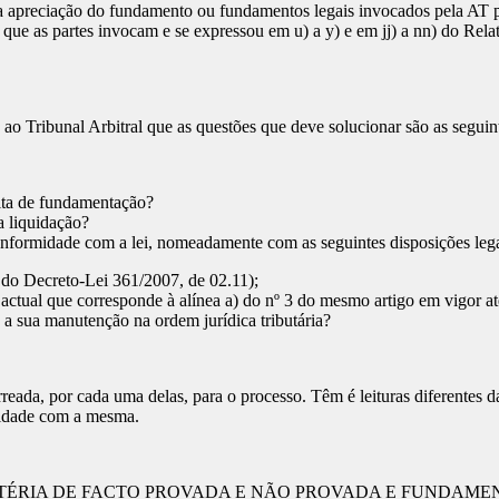
 apreciação do fundamento ou fundamentos legais invocados pela AT par
o que as partes invocam e se expressou em u) a y) e em jj) a nn) do Rela
e ao Tribunal Arbitral que as questões que deve solucionar são as seguin
alta de fundamentação?
a liquidação?
onformidade com a lei, nomeadamente com as seguintes disposições lega
 do Decreto-Lei 361/2007, de 02.11);
 actual que corresponde à alínea a) do nº 3 do mesmo artigo em vigor a
 a sua manutenção na ordem jurídica tributária?
rreada, por cada uma delas, para o processo. Têm é leituras diferentes 
rmidade com a mesma.
TÉRIA DE FACTO PROVADA E NÃO PROVADA E FUNDAM