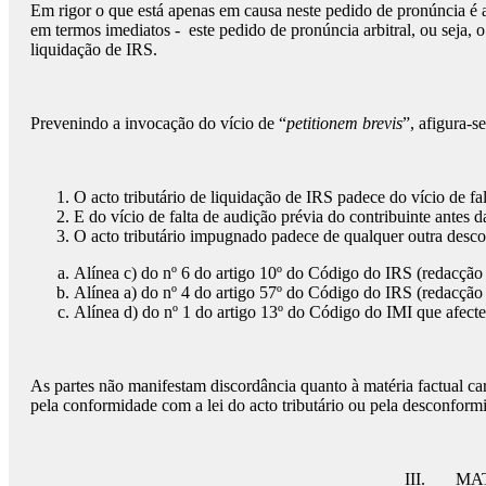
Em rigor o que está apenas em causa neste pedido de pronúncia é a
em termos imediatos - este pedido de pronúncia arbitral, ou seja, 
liquidação de IRS.
Prevenindo a invocação do vício de “
petitionem brevis
”, afigura-s
O acto tributário de liquidação de IRS padece do vício de f
E do vício de falta de audição prévia do contribuinte antes d
O acto tributário impugnado padece de qualquer outra desc
Alínea c) do nº 6 do artigo 10º do Código do IRS (redacção
Alínea a) do nº 4 do artigo 57º do Código do IRS (redacção
Alínea d) do nº 1 do artigo 13º do Código do IMI que afecte
As partes não manifestam discordância quanto à matéria factual ca
pela conformidade com a lei do acto tributário ou pela desconfo
III. MA