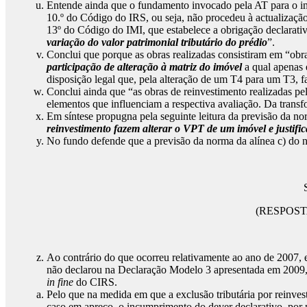
Entende ainda que o fundamento invocado pela AT para o inde
10.º do Código do IRS, ou seja, não procedeu à actualização
13º do Código do IMI, que estabelece a obrigação declarati
variação do valor patrimonial tributário do prédio
”.
Conclui que porque as obras realizadas consistiram em “obra
participação de alteração à matriz do imóvel
a qual apenas 
disposição legal que, pela alteração de um T4 para um T3, f
Conclui ainda que “as obras de reinvestimento realizadas pe
elementos que influenciam a respectiva avaliação. Da transf
Em síntese propugna pela seguinte leitura da previsão da nor
reinvestimento fazem alterar o VPT de um imóvel e justifi
No fundo defende que a previsão da norma da alínea c) do n
(RESPOST
Ao contrário do que ocorreu relativamente ao ano de 2007, e
não declarou na Declaração Modelo 3 apresentada em 2009, qu
in fine
do CIRS.
Pelo que na medida em que a exclusão tributária por reinves
caso em apreço, o incumprimento do dever declarativo, por p