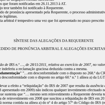
as que foram notificadas em 26.11.2013 à AT.
jo teor também foi notificado à Requerente.
o de pronúncia apresentado pela Requerente, o processo administrativ
o legítimas.
 arbitral é tempestivo uma vez que foi apresentado no prazo prescrito n
SÍNTESE DAS ALEGAÇÕES DA REQUERENTE
EDIDO DE PRONÚNCIA ARBITRAL E ALEGAÇÕES ESCRITAS
ção de IRS n.º …, de 28/11/2011, relativa ao exercício de 2007, no val
 indeferiu a reclamação graciosa deduzida contra a mesma.
undamentação
” ”…em desconformidade com o disposto no 268.º da CRP
 desconformidade com o disposto no artigo 60.º n.º 1 alínea a) da LGT
levar a efeito a “reliquidação” do IRS de 2007 que resulta da
ausência 
 apresentado em 2009) não indicou qualquer investimento efectuado nos
AT que sustenta que “… mesmo sem reinvestimento a Requerente deveria 
cia de reinvestimento em 2008 que suscitou a reliquidação de IRS em 20
à norma contida na alínea a) do nº 4 do artigo 57º do Código do IRS (r