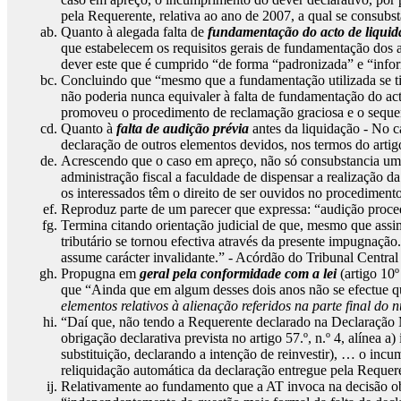
pela Requerente, relativa ao ano de 2007, a qual se consubs
Quanto à alegada falta de
fundamentação do acto de liqui
que estabelecem os requisitos gerais de fundamentação dos a
dever este que é cumprido “de forma “padronizada” e “infor
Concluindo que “mesmo que a fundamentação utilizada se tive
não poderia nunca equivaler à falta de fundamentação do acto
promoveu o procedimento de reclamação graciosa e o sequen
Quanto à
falta de audição prévia
antes da liquidação - No c
declaração de outros elementos devidos, nos termos do artigo
Acrescendo que o caso em apreço, não só consubstancia um 
administração fiscal a faculdade de dispensar a realização 
os interessados têm o direito de ser ouvidos no procediment
Reproduz parte de um parecer que expressa: “audição procedi
Termina citando orientação judicial de que, mesmo que assim
tributário se tornou efectiva através da presente impugnação
assume carácter invalidante.” - Acórdão do Tribunal Centra
Propugna em
geral pela conformidade com a lei
(artigo 10º
que “Ainda que em algum desses dois anos não se efectue q
elementos relativos à alienação referidos na parte final do 
“Daí que, não tendo a Requerente declarado na Declaração 
obrigação declarativa prevista no artigo 57.º, n.º 4, alínea
substituição, declarando a intenção de reinvestir), … o inc
reliquidação automática da declaração entregue pela Requere
Relativamente ao fundamento que a AT invoca na decisão obj