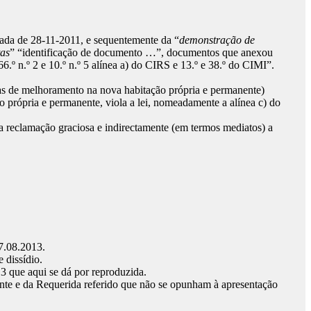
ada de 28-11-2011, e sequentemente da “
demonstração de
tas
” “identificação de documento …”, documentos que anexou
.º n.º 2 e 10.º n.º 5 alínea a) do CIRS e 13.º e 38.º do CIMI”.
as de melhoramento na nova habitação própria e permanente)
o própria e permanente, viola a lei, nomeadamente a alínea c) do
a reclamação graciosa e indirectamente (em termos mediatos) a
07.08.2013.
 dissídio.
3 que aqui se dá por reproduzida.
rente e da Requerida referido que não se opunham à apresentação