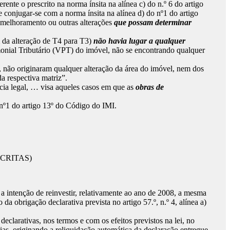
te o prescrito na norma ínsita na alínea c) do n.º 6 do artigo
 conjugar-se com a norma ínsita na alínea d) do nº1 do artigo
e melhoramento ou outras alterações
que possam determinar
m da alteração de T4 para T3)
não havia lugar a qualquer
monial Tributário (VPT) do imóvel, não se encontrando qualquer
, não originaram qualquer alteração da área do imóvel, nem dos
a respectiva matriz”.
ncia legal, … visa aqueles casos em que as
obras de
 nº1 do artigo 13º do Código do IMI.
CRITAS)
a intenção de reinvestir, relativamente ao ano de 2008, a mesma
obrigação declarativa prevista no artigo 57.º, n.º 4, alínea a)
clarativas, nos termos e com os efeitos previstos na lei, no
ias, originando a reliquidação automática da declaração entregue