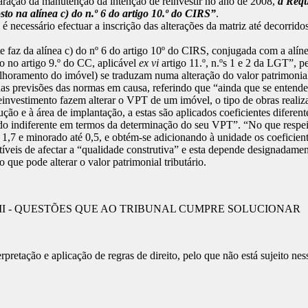
aração da manutenção da intenção de reinvestir no ano de 2008,
a
Reque
to na alínea c) do n.º 6 do artigo 10.º do CIRS”
.
cessário efectuar a inscrição das alterações da matriz até decorridos 
e faz da alínea c) do nº 6 do artigo 10º do CIRS, conjugada com a alín
to no artigo 9.º do CC, aplicável
ex vi
artigo 11.º, n.ºs 1 e 2 da LGT”, p
lhoramento do imóvel) se traduzam numa alteração do valor patrimonia
s previsões das normas em causa, referindo que “ainda que se entendesse
einvestimento fazem alterar o VPT de um imóvel, o tipo de obras realiz
ão e à área de implantação, a estas são aplicados coeficientes diferent
o indiferente em termos da determinação do seu VPT”. “No que respeita
 1,7 e minorado até 0,5, e obtém-se adicionando à unidade os coeficient
tíveis de afectar a “qualidade construtiva” e esta depende designadame
que pode alterar o valor patrimonial tributário.
II - QUESTÕES QUE AO TRIBUNAL CUMPRE SOLUCIONAR
pretação e aplicação de regras de direito, pelo que não está sujeito nes