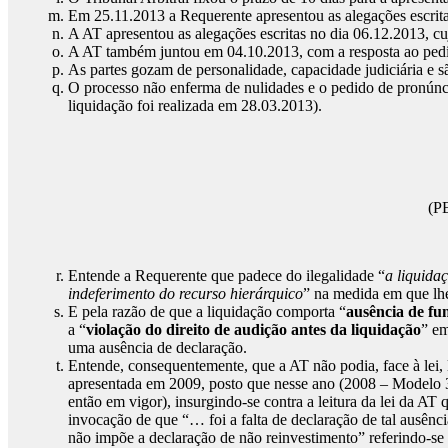
Em 25.11.2013 a Requerente apresentou as alegações escrit
A AT apresentou as alegações escritas no dia 06.12.2013, cu
A AT também juntou em 04.10.2013, com a resposta ao pedid
As partes gozam de personalidade, capacidade judiciária e sã
O processo não enferma de nulidades e o pedido de pronúncia
liquidação foi realizada em 28.03.2013).
(P
Entende a Requerente que padece do ilegalidade “
a liquida
indeferimento do recurso hierárquico
” na medida em que lhe
E pela razão de que a liquidação comporta “
ausência de f
a “
violação do direito de audição antes da liquidação
” em
uma ausência de declaração.
Entende, consequentemente, que a AT não podia, face à lei, 
apresentada em 2009, posto que nesse ano (2008 – Modelo 3
então em vigor), insurgindo-se contra a leitura da lei da 
invocação de que “… foi a falta de declaração de tal ausên
não impõe a declaração de não reinvestimento” referindo-se 