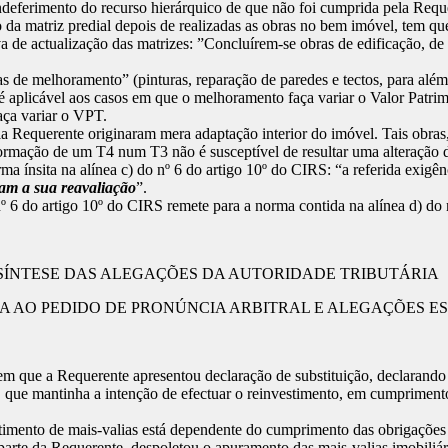
ferimento do recurso hierárquico de que não foi cumprida pela Requeren
 da matriz predial depois de realizadas as obras no bem imóvel, tem que
va de actualização das matrizes: ”Concluírem-se obras de edificação, d
s de melhoramento” (pinturas, reparação de paredes e tectos, para alé
é aplicável aos casos em que o melhoramento faça variar o Valor Patri
aça variar o VPT.
la Requerente originaram mera adaptação interior do imóvel. Tais obras
ormação de um T4 num T3 não é susceptível de resultar uma alteração d
ma ínsita na alínea c) do nº 6 do artigo 10º do CIRS: “a referida exigê
cam a sua reavaliação
”.
º 6 do artigo 10º do CIRS remete para a norma contida na alínea d) do
SÍNTESE DAS ALEGAÇÕES DA AUTORIDADE TRIBUTÁRIA
A AO PEDIDO DE PRONÚNCIA ARBITRAL E ALEGAÇÕES ES
m que a Requerente apresentou declaração de substituição, declarando 
e mantinha a intenção de efectuar o reinvestimento, em cumprimento da 
timento de mais-valias está dependente do cumprimento das obrigações de
arte da Requerente, despoletou o apuramento das mais-valias imobiliár