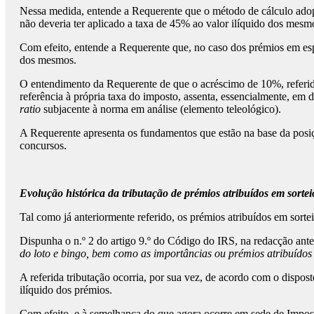
Nessa medida, entende a Requerente que o método de cálculo adopt
não deveria ter aplicado a taxa de 45% ao valor ilíquido dos mesm
Com efeito, entende a Requerente que, no caso dos prémios em esp
dos mesmos.
O entendimento da Requerente de que o acréscimo de 10%, referido 
referência à própria taxa do imposto, assenta, essencialmente, em d
ratio
subjacente à norma em análise (elemento teleológico).
A Requerente apresenta os fundamentos que estão na base da posiç
concursos.
Evolução histórica da tributação de prémios atribuídos em sorte
Tal como já anteriormente referido, os prémios atribuídos em sort
Dispunha o n.º 2 do artigo 9.º do Código do IRS, na redacção anter
do loto e bingo, bem como as importâncias ou prémios atribuídos 
A referida tributação ocorria, por sua vez, de acordo com o dispost
ilíquido dos prémios.
Com efeito, e à semelhança do que agora ocorre em sede de Imposto 