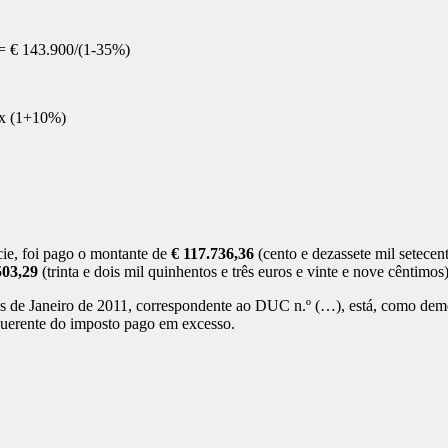
1 = € 143.900/(1-35%)
 x (1+10%)
cie, foi pago o montante de
€ 117.736,36
(cento e dezassete mil setecent
503,29
(trinta e dois mil quinhentos e três euros e vinte e nove cêntimos)
ês de Janeiro de 2011, correspondente ao DUC n.º (…), está, como demo
uerente do imposto pago em excesso.