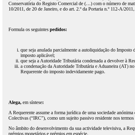
Conservatória do Registo Comercial de (…) com o número de matricu
10/2011, de 20 de Janeiro, e do art. 2.º da Portaria n.º 112-A/2011
Formula os seguintes
pedidos:
que seja anulada parcialmente a autoliquidação do Imposto 
imposto aplicável;
que seja a Autoridade Tributária condenada a devolver à Req
a condenação da Autoridade Tributária e Aduaneira (AT) no 
Requerente do imposto indevidamente pago.
Alega,
em síntese
:
A Requerente assume a forma jurídica de uma sociedade anónima de
Colectivas (“IRC”), como um sujeito passivo residente nos termos d
No âmbito do desenvolvimento da sua actividade televisiva, a Requ
prémios monetários e prémios em espécie.