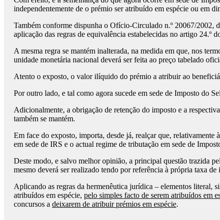
independentemente de o prémio ser atribuído em espécie ou em din
Também conforme dispunha o Ofício-Circulado n.º 20067/2002, de 9 
aplicação das regras de equivalência estabelecidas no artigo 24.º 
A mesma regra se mantém inalterada, na medida em que, nos termos
unidade monetária nacional deverá ser feita ao preço tabelado ofic
Atento o exposto, o valor ilíquido do prémio a atribuir ao benefici
Por outro lado, e tal como agora sucede em sede de Imposto do Sel
Adicionalmente, a obrigação de retenção do imposto e a respectiva
também se mantém.
Em face do exposto, importa, desde já, realçar que, relativamente à
em sede de IRS e o actual regime de tributação em sede de Impost
Deste modo, e salvo melhor opinião, a principal questão trazida pe
mesmo deverá ser realizado tendo por referência à própria taxa de 
Aplicando as regras da hermenêutica jurídica – elementos literal, s
atribuídos em espécie,
pelo simples facto de serem atribuídos em e
concursos a
deixarem de atribuir prémios em espécie
.