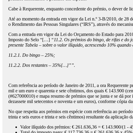
Cabe à Requerente, enquanto concedente do prémio, o dever de li
Até ao momento da entrada em vigor da Lei n.º 3-B/2010, de 28 de
o Rendimento das Pessoas Singulares (“IRS”), através do mecanismo
Com a entrada em vigor da Lei do Orçamento do Estado para 2010, 
Imposto do Selo “[…]
“11.2. Os prémios do bingo, de rifas e do 
presente Tabela – sobre o valor ilíquido, acrescendo 10% quando 
11.2.1. Do bingo – 25%;
11.2.2. Dos restantes – 35%[…]””.
Com referência ao período de Janeiro de 2011, a ora Requerente pr
mil e um euro e quarenta e sete cêntimos, dos quais € 143.900 (ce
(#627000010) e mapa resumo de prémios que se junta e se dá por in
dezassete mil setecentos e noventa e um euros), conforme cópia das
No que respeita aos prémios em espécie com referência ao período 
trinta e seis euros e trinta e seis cêntimos) resultante da aplicação
Valor ilíquido dos prémios: € 261.636,36 = € 143.900/(1 - 
Total do imposto pago: € 117.736,36 = € 261.636,36 x 45%