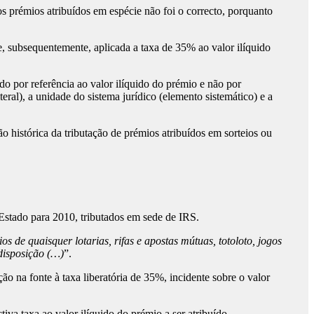
 prémios atribuídos em espécie não foi o correcto, porquanto
, subsequentemente, aplicada a taxa de 35% ao valor ilíquido
o por referência ao valor ilíquido do prémio e não por
eral), a unidade do sistema jurídico (elemento sistemático) e a
histórica da tributação de prémios atribuídos em sorteios ou
 Estado para 2010, tributados em sede de IRS.
 de quaisquer lotarias, rifas e apostas mútuas, totoloto, jogos
disposição
(…)
”.
ão na fonte à taxa liberatória de 35%, incidente sobre o valor
va taxa ao valor ilíquido do prémio a ser atribuído,