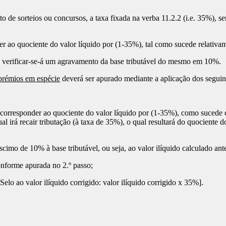
o de sorteios ou concursos, a taxa fixada na verba 11.2.2 (i.e. 35%), 
r ao quociente do valor líquido por (1-35%), tal como sucede relativa
, verificar-se-á um agravamento da base tributável do mesmo em 10%.
prémios em espécie
deverá ser apurado mediante a aplicação dos seguin
á corresponder ao quociente do valor líquido por (1-35%), como sucede 
l irá recair tributação (à taxa de 35%), o qual resultará do quociente do
imo de 10% à base tributável, ou seja, ao valor ilíquido calculado ante
onforme apurada no 2.º passo;
elo ao valor ilíquido corrigido: valor ilíquido corrigido x 35%].