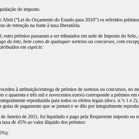
quidação do imposto.
 Abril (“Lei do Orçamento do Estado para 2010”) os referidos prémios
 de retenção na fonte à taxa liberatória.
estes prémios passaram a ser tributados em sede de Imposto do Selo, 
jogo do loto, bem como de quaisquer sorteios ou concursos, com excepç
atribuídos em espécie:
ocedeu à atribuição/entrega de prémios de sorteios ou concursos, no mo
nto e quarenta e três mil e novecentos euros) corresponde a prémios em 
tegralmente reproduzida para todos os efeitos legais (docs. n.ºs 1 e 2)
 guias de pagamento que se juntam e se dão por integralmente reproduzid
de Janeiro de 2011, foi liquidado e pago pela Requerente imposto no mo
 da taxa de 45% ao valor ilíquido dos prémios:
45%);
.