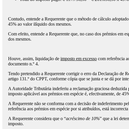
Contudo, entende a Requerente que o método de cálculo adoptado na
45% ao valor ilíquido dos mesmos.
Com efeito, entende a Requerente que, no caso dos prémios em esp
dos mesmos.
Houve, assim, liquidação de
imposto em excesso
com referência ao
documento n.º 4.
Tendo pretendido a Requerente corrigir o erro da Declaração de R
artigo 131.º do CPPT, conforme cópia que se junta e se dá por integ
A Autoridade Tributária indeferiu a reclamação graciosa deduzida 
imposto aplicável aos prémios em espécie é, efectivamente, de 45%,
A Requerente não se conforma com a decisão de indeferimento pel
referência aos prémios em espécie por si atribuídos, está incorrec
A Requerente considera que o “
acréscimo de 10%
” que a lei dete
imposto.