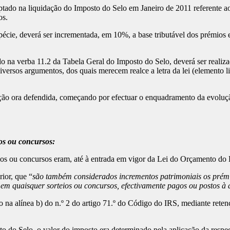
ado na liquidação do Imposto do Selo em Janeiro de 2011 referente aos
os.
écie, deverá ser incrementada, em 10%, a base tributável dos prémios e
na verba 11.2 da Tabela Geral do Imposto do Selo, deverá ser realizad
iversos argumentos, dos quais merecem realce a letra da lei (elemento lit
ão ora defendida, começando por efectuar o enquadramento da evolução 
ios ou concursos:
eios ou concursos eram, até à entrada em vigor da Lei do Orçamento do
ior, que “
são também considerados incrementos patrimoniais os prémios
em quaisquer sorteios ou concursos, efectivamente pagos ou postos à 
o na alínea b) do n.º 2 do artigo 71.º do Código do IRS, mediante retenç
do Selo, o valor do imposto era determinado pela aplicação da respecti