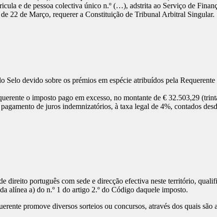
la e de pessoa colectiva único n.º (…), adstrita ao Serviço de Finança
, de 22 de Março, requerer a Constituição de Tribunal Arbitral Singular.
do Selo devido sobre os prémios em espécie atribuídos pela Requerente 
uerente o imposto pago em excesso, no montante de € 32.503,29 (trinta 
pagamento de juros indemnizatórios, à taxa legal de 4%, contados desd
 direito português com sede e direcção efectiva neste território, qual
a alínea a) do n.º 1 do artigo 2.º do Código daquele imposto.
erente promove diversos sorteios ou concursos, através dos quais são 