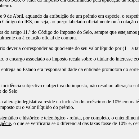
heiro.
de Abril, aquando da atribuição de um prémio em espécie, o respetivo 
do Código do IRS, ou seja, ao preço tabelado oficialmente ou à cotação 
 do artigo 11.º do Código do Imposto do Selo, sempre que estejamos p
ialmente ou à cotação oficial de compra.
ário deveria corresponder ao quociente do seu valor líquido por (1 – a ta
o, o encargo associado ao imposto recaía sobre o titular do interesse e
 entrega ao Estado era responsabilidade da entidade promotora do sort
 incidência subjectiva e objectiva do imposto, não resultou alteração su
o do Selo.
la alteração legislativa reside na inclusão do acréscimo de 10% em mat
imposto ou o valor ilíquido do prémio.
istemático e histórico e teleológico - refuta, por completo, o entendime
spécie
, o que se verificaria se o diferencial das taxas fosse de 10% e, c