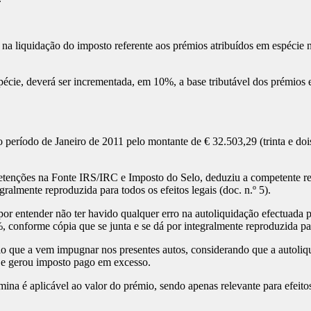
 liquidação do imposto referente aos prémios atribuídos em espécie não
écie, deverá ser incrementada, em 10%, a base tributável dos prémios e
 período de Janeiro de 2011 pelo montante de € 32.503,29 (trinta e dois
etenções na Fonte IRS/IRC e Imposto do Selo, deduziu a competente rec
ralmente reproduzida para todos os efeitos legais (doc. n.º 5).
por entender não ter havido qualquer erro na autoliquidação efectuada
 conforme cópia que se junta e se dá por integralmente reproduzida para 
o que a vem impugnar nos presentes autos, considerando que a autoliq
ta e gerou imposto pago em excesso.
rmina é aplicável ao valor do prémio, sendo apenas relevante para efeit