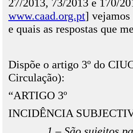
27/2013, 73/2013 e 170/20
www.caad.org.pt
] vejamos 
e quais as respostas que m
Dispõe o artigo 3º do CIU
Circulação):
“ARTIGO 3º
INCIDÊNCIA SUBJECTI
1 – São sujeitos p