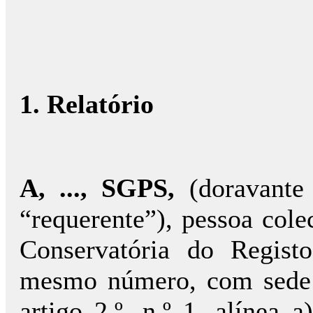
1. Relatório
A, ..., SGPS,
(doravante
“requerente”), pessoa cole
Conservatória do Regis
mesmo número, com sede n
artigo 2.º, n.º 1, alínea 