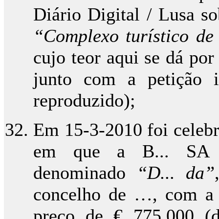
Diário Digital / Lusa sob
“Complexo turístico d
cujo teor aqui se dá po
junto com a petição i
reproduzido);
Em 15-3-2010 foi celebr
em que a B... SA c
denominado
“D... da”
concelho de …, com a á
preço de € 775.000 (