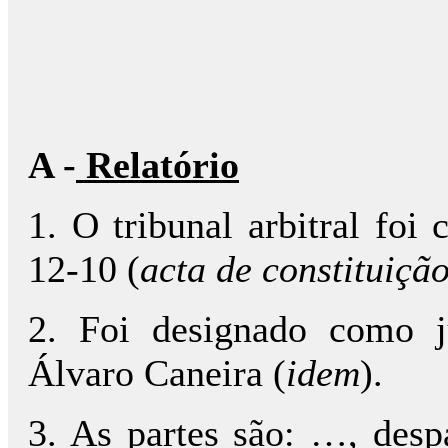
A -
Relatório
1. O tribunal arbitral fo
12-10 (
acta de constituiçã
2. Foi designado como ju
Álvaro Caneira (
idem
).
3. As partes são: …, despa