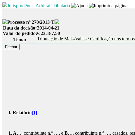
Jurisprudência Arbitral Tributária
Processo nº 270/2013-T
Data da decisão:
2014-04-21
Valor do pedido:
€ 23.187,50
Tributação de Mais-Valias / Certificação nos term
Tema:
I. Relatório
[1]
1. A…
, contribuinte n.º …, e
B…
, contribuinte n.º …, casados, r