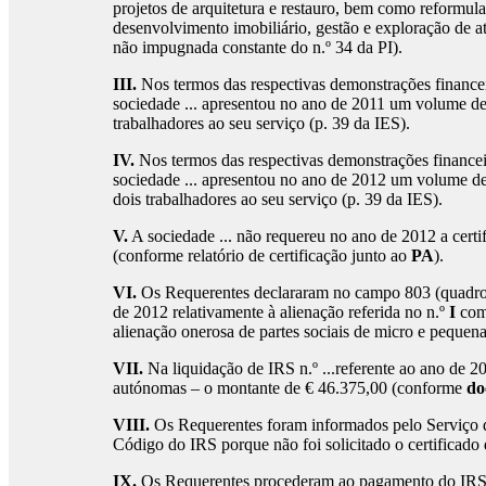
projetos de arquitetura e restauro, bem como reformula
desenvolvimento imobiliário, gestão e exploração de a
não impugnada constante do n.º 34 da PI).
III.
Nos termos das respectivas demonstrações financei
sociedade ... apresentou no ano de 2011 um volume de n
trabalhadores ao seu serviço (p. 39 da IES).
IV.
Nos termos das respectivas demonstrações financei
sociedade ... apresentou no ano de 2012 um volume de 
dois trabalhadores ao seu serviço (p. 39 da IES).
V.
A sociedade ... não requereu no ano de 2012 a certi
(conforme relatório de certificação junto ao
PA
).
VI.
Os Requerentes declararam no campo 803 (quadro 0
de 2012 relativamente à alienação referida no n.º
I
como
alienação onerosa de partes sociais de micro e peque
VII.
Na liquidação de IRS n.º ...referente ao ano de 2
autónomas – o montante de € 46.375,00 (conforme
do
VIII.
Os Requerentes foram informados pelo Serviço de
Código do IRS porque não foi solicitado o certificad
IX.
Os Requerentes procederam ao pagamento do IRS