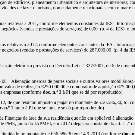
ção de edifícios, planeamento urbanístico e arquitetura de interiores;
tividades de lazer e turismo, nomeadamente relacionadas com o mar e na
ras relativas a 2011, conforme elementos constantes da IES - Informa
egócios (vendas e prestações de serviços) de 0,00 (p. 4 da IES), o tota
ras relativas a 2012, conforme elementos constantes da IES - Informa
negócios (vendas e prestações de serviços) de 287.000,00 (p. 4 da IES),
ficação eletrónica prevista no Decreto-Lei n.º 327/2007, de 6 de novem
8 – Alienação onerosa de partes sociais e outros valores mobiliários
 valor de realização €250.000,00 e como valor de aquisição €75.000,
nas empresas (conforme
doc. n.º 3
à PI que se dá por reproduzido).
012, de que resultou imposto a pagar no montante de €56.586,30, foi co
c. n.º 1
junto à PI que se junta e se dá por reproduzido).
 Finanças da área da sua residência que não era aplicável à alienação 
o de PME, junto do IAPMEI, em 2012 (alegação constante do art. 11.º d
 liquidado no montante de €56.586,30 em 14.9.2013 (conforme
doc. n