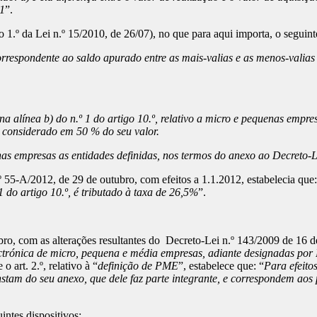
 1
”.
 1.º da Lei n.º 15/2010, de 26/07), no que para aqui importa, o seguint
orrespondente ao saldo apurado entre as mais-valias e as menos-valia
tas na alínea b) do n.º 1 do artigo 10.º, relativo a micro e pequenas e
e considerado em 50 % do seu valor.
as empresas as entidades definidas, nos termos do anexo ao Decreto-Le
n.º 55-A/2012, de 29 de outubro, com efeitos a 1.1.2012, estabelecia que:
 1 do artigo 10.º, é tributado à taxa de 26,5%
”.
, com as alterações resultantes do Decreto-Lei n.º 143/2009 de 16 de j
electrónica de micro, pequena e média empresas, adiante designadas po
 o art. 2.º, relativo à “
definição de PME
”, estabelece que: “
Para efeito
o, constam do seu anexo, que dele faz parte integrante, e correspondem
intes dispositivos: