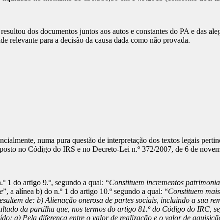
esultou dos documentos juntos aos autos e constantes do PA e das aleg
ade relevante para a decisão da causa dada como não provada.
sencialmente, numa pura questão de interpretação dos textos legais pert
isposto no Código do IRS e no Decreto-Lei n.º 372/2007, de 6 de nove
º 1 do artigo 9.º, segundo a qual: “
Constituem incrementos patrimonia
e
”, a alínea b) do n.º 1 do artigo 10.º segundo a qual: “
Constituem mais
 resultem de: b) Alienação onerosa de partes sociais, incluindo a sua r
sultado da partilha que, nos termos do artigo 81.º do Código do IRC, 
ído: a) Pela diferença entre o valor de realização e o valor de aquisiç