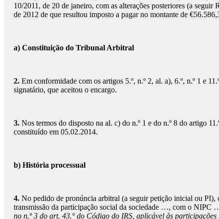
10/2011, de 20 de janeiro, com as alterações posteriores (a segui
de 2012 de que resultou imposto a pagar no montante de €56.586,
a) Constituição do Tribunal Arbitral
2.
Em conformidade com os artigos 5.º, n.º 2, al. a), 6.º, n.º 1 e
signatário, que aceitou o encargo.
3.
Nos termos do disposto na al. c) do n.º 1 e do n.º 8 do artigo
constituído em 05.02.2014.
b) História processual
4.
No pedido de pronúncia arbitral (a seguir petição inicial ou PI)
transmissão da participação social da sociedade …, com o NIPC …
no n.º 3 do art. 43.° do Código do IRS, aplicável às participaçõe