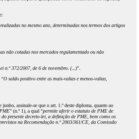
e:
s realizadas no mesmo ano, determinadas nos termos dos artigos
mpresas não cotadas nos mercados regulamentado ou não
i n.º 372/2007, de 6 de novembro. (...)
”.
 “
O saldo positivo entre as mais-valias e menos-valias,
unho, assinale-se que o art. 1.º deste diploma, quanto ao
r PME
” (n.º 1), a qual “
permite aferir o estatuto de PME de
s do presente decreto-lei, a definição de PME, bem como os
 aos previstos na Recomendação n.º 2003/361/CE, da Comissão