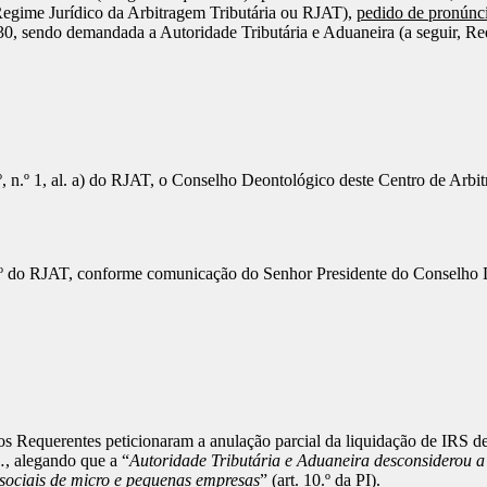
r Regime Jurídico da Arbitragem Tributária ou RJAT),
pedido de pronúnci
30, sendo demandada a Autoridade Tributária e Aduaneira (a seguir, Re
 11.º, n.º 1, al. a) do RJAT, o Conselho Deontológico deste Centro de A
 11.º do RJAT, conforme comunicação do Senhor Presidente do Conselho
, os Requerentes peticionaram a anulação parcial da liquidação de IRS de
, alegando que a “
Autoridade Tributária e Aduaneira desconsiderou a 
s sociais de micro e pequenas empresas
” (art. 10.º da PI).