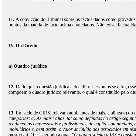
11.
A convicção do Tribunal sobre os factos dados como provados r
pontos da matéria de facto acima enunciados. Não existe factualid
IV. Do Direito
a) Quadro jurídico
12.
Dado que a questão jurídica a decidir nestes autos se cifra, es
compõem o quadro jurídico relevante, o qual é constituído pelo d
13.
Em sede de CIRS, relevam aqui, antes de mais, a alínea a) do n.
categorias: a) As mais-valias, tal como definidas no artigo seguint
rendimentos empresariais e profissionais, de capitais ou prediais,
mobiliários e, bem assim, o valor atribuído aos associados em re
mesmo art. 10.º, segundo a qual: “
O ganho sujeito a IRS é constitu