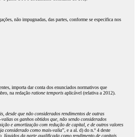
ações, não impugnadas, das partes, conforme se especifica nos
inentes, importa dar conta dos enunciados normativos que
mbro, na redação
ratione temporis
aplicável (relativa a 2012).
is, desde que não considerados rendimentos de outras
-valias os ganhos obtidos que, não sendo considerados
emição e amortização com redução de capital, e de outros valores
seja considerado como mais-valia
”, e a al. d) do n.º 4 deste
ão, líquidos da parte qualificada como rendimento de capitais,