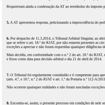
Requereram ainda a condenação da AT ao reembolso do imposto pago
5.
A AT apresentou resposta, peticionando a improcedência do pedid
6.
Por despacho de 11.3.2014, o Tribunal Arbitral Singular, ao abr
que se refere o art. 18.º do RJAT, por não estarem presentes as circ
exceções a apreciar e não foram requeridas quaisquer diligências 
Mais decidiu, em conformidade com o n.º 2 do art. 18.º do RJAT, nã
e fixou como data para decisão arbitral o dia 21 de abril de 2014.
7.
O Tribunal foi regularmente constituído e é competente para aprec
(arts. 4.º, e 10.º, n.º 2 do RJAT e art. 1.º da Portaria n.º 112-A/20
Não ocorrem quaisquer nulidades e não foram suscitadas exceções,
8.
Encontra-se, assim, o presente processo em condições de nele ser