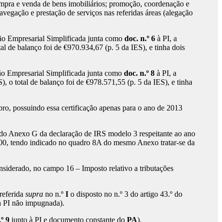
 compra e venda de bens imobiliários; promoção, coordenação e
vegação e prestação de serviços nas referidas áreas (alegação
ção Empresarial Simplificada junta como
doc. n.º 6
à PI, a
l de balanço foi de €970.934,67 (p. 5 da IES), e tinha dois
ção Empresarial Simplificada junta como
doc. n.º 8
à PI, a
 o total de balanço foi de €978.571,55 (p. 5 da IES), e tinha
bro, possuindo essa certificação apenas para o ano de 2013
) do Anexo G da declaração de IRS modelo 3 respeitante ao ano
00, tendo indicado no quadro 8A do mesmo Anexo tratar-se da
nsiderado, no campo 16 – Imposto relativo a tributações
referida
supra
no n.º
I
o disposto no n.º 3 do artigo 43.º do
a PI não impugnada).
.º 9
junto à PI e documento constante do
PA
).