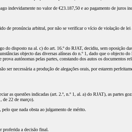
 indevidamente no valor de €23.187,50 e ao pagamento de juros indemn
o de pronúncia arbitral, por não se verificar o vício de violação de l
igo do disposto na al. c) do art. 16.º do RJAT, decidiu, sem oposição d
unstâncias objecto das diversas alíneas do n.º 1, dado que o objecto do l
de prova autónomas pelas partes, constando dos autos os documentos rel
o ser necessária a produção de alegações orais, por estarem perfeitamen
iar as questões indicadas (art. 2.º, n.º 1, al. a) do RJAT), as partes g
11, de 22 de março).
 pelo que nada obsta ao julgamento de mérito.
 proferida a decisão final.