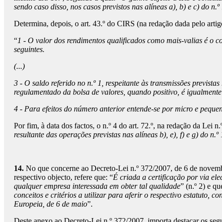
sendo caso disso, nos casos previstos nas alíneas a), b) e c) do n.º
Determina, depois, o art. 43.º do CIRS (na redação dada pelo artigo
“
1 - O valor dos rendimentos qualificados como mais-valias é o c
seguintes.
(...)
3 - O saldo referido no n.º 1, respeitante às transmissões previs
regulamentado da bolsa de valores, quando positivo, é igualment
4 - Para efeitos do número anterior entende-se por micro e pequen
Por fim, à data dos factos, o n.º 4 do art. 72.º, na redação da Lei 
resultante das operações previstas nas alíneas b), e), f) e g) do n.º
14.
No que concerne ao Decreto-Lei n.º 372/2007, de 6 de novembro
respectivo objecto, refere que: “
É criada a certificação por via 
qualquer empresa interessada em obter tal qualidade
” (n.º 2) e que
conceitos e critérios a utilizar para aferir o respectivo estatut
Europeia, de 6 de maio
”.
Deste anexo ao Decreto-Lei n.º 372/2007, importa destacar os segu